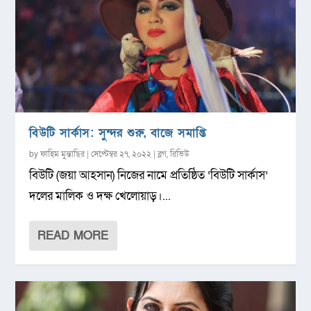
বিউটি সার্কাস: সুন্দর শুরু, বাজে সমাপ্তি
by
ফাহিম মুন্তাছির
|
সেপ্টেম্বর ২৭, ২০২২
|
ব্লগ
,
রিভিউ
বিউটি (জয়া আহসান) নিজের নামে প্রতিষ্ঠিত ‘বিউটি সার্কাস’
দলের মালিক ও দক্ষ খেলোয়াড়।...
READ MORE