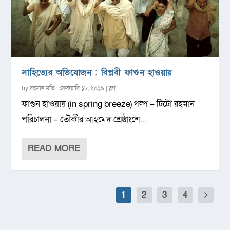
সাহিত্যের অভিযোজন : বিপ্লবী ফাগুন হাওয়ায়
by
রহমান মতি
|
ফেব্রুয়ারি ১৮, ২০১৯
|
ব্লগ
ফাগুন হাওয়ায় (in spring breeze) গল্প – টিটো রহমান
পরিচালনা – তৌকীর আহমেদ শ্রেষ্ঠাংশে...
READ MORE
1
2
3
4