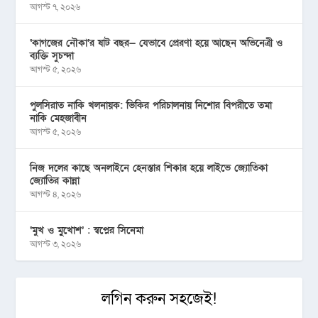
আগস্ট ৭, ২০২৬
‘কাগজের নৌকা’র ষাট বছর— যেভাবে প্রেরণা হয়ে আছেন অভিনেত্রী ও
ব্যক্তি সুচন্দা
আগস্ট ৫, ২০২৬
পুলসিরাত নাকি খলনায়ক: ভিকির পরিচালনায় নিশোর বিপরীতে তমা
নাকি মেহজাবীন
আগস্ট ৫, ২০২৬
নিজ দলের কাছে অনলাইনে হেনস্তার শিকার হয়ে লাইভে জ্যোতিকা
জ্যোতির কান্না
আগস্ট ৪, ২০২৬
‘মুখ ও মু্খোশ’ : স্বপ্নের সিনেমা
আগস্ট ৩, ২০২৬
লগিন করুন সহজেই!