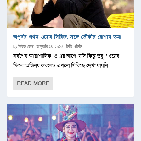
অপূর্বর প্রথম ওয়েব সিরিজ, সঙ্গে তৌকীর-রোশান-তমা
by
নিউজ ডেস্ক
|
জানুয়ারি ১৪, ২০২৩
|
টিভি-ওটিটি
সর্বশেষ ‘মায়াশালিক’ ও এর আগে ‘যদি কিন্তু তবু..’ ওয়েব
ফিল্মে অভিনয় করলেও এখনো সিরিজে দেখা যায়নি...
READ MORE