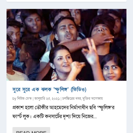
সুরে সুরে এক ঝলক ‘স্ফুলিঙ্গ’ (ভিডিও)
by
নিউজ ডেস্ক
|
জানুয়ারি ২৫, ২০২১
|
চলচ্চিত্রের খবর
,
মুক্তির অপেক্ষায়
প্রকাশ হলো তৌকীর আহমেদের নির্মাণাধীন ছবি ‘স্ফুলিঙ্গ’র
ফার্স্ট লুক। একটি কনসার্টের দৃশ্য দিয়ে নিজের...