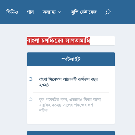
ভিডিও
গান
অন্যান্য
মুভি ডেটাবেজ
বাংলা চলচ্চিত্রের সালতামামি
স্পটলাইট
বাংলা সিনেমার আরেকটি ব্যর্থতার বছর
২০২৪
বুক পকেটের গল্প, এভাবেও ফিরে আসা
যায়’সহ ২০২৪ সালের পছন্দের দশ
নাটক