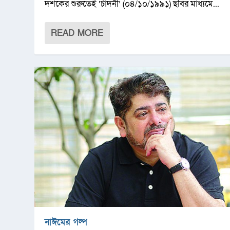
দশকের শুরুতেই ‘চাঁদনী’ (০৪/১০/১৯৯১) ছবির মাধ্যমে...
READ MORE
নাঈমের গল্প