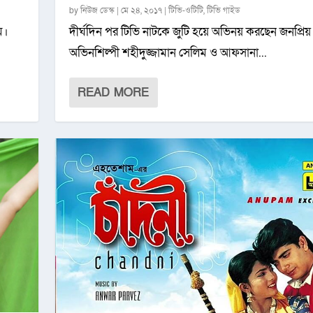
by
নিউজ ডেস্ক
|
মে ২৪, ২০১৭
|
টিভি-ওটিটি
,
টিভি গাইড
ম।
দীর্ঘদিন পর টিভি নাটকে জুটি হয়ে অভিনয় করছেন জনপ্রিয়
অভিনশিল্পী শহীদুজ্জামান সেলিম ও আফসানা...
READ MORE