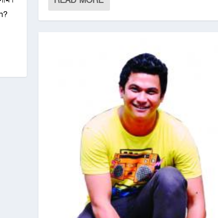
READ MORE
h?