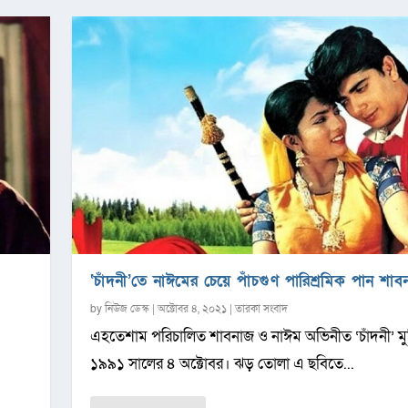
‘চাঁদনী’তে নাঈমের চেয়ে পাঁচগুণ পারিশ্রমিক পান শাব
by
নিউজ ডেস্ক
|
অক্টোবর ৪, ২০২১
|
তারকা সংবাদ
এহতেশাম পরিচালিত শাবনাজ ও নাঈম অভিনীত ‘চাঁদনী’ মুক
১৯৯১ সালের ৪ অক্টোবর। ঝড় তোলা এ ছবিতে...