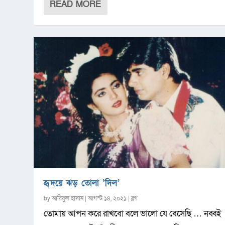
READ MORE
হৃদয়ে ঝড় তোলা ‘দিল’
by
আরিফুল হাসান
|
আগস্ট ১৪, ২০২১
|
ব্লগ
তোমায় আপন করে রাখবো বলে ভালো যে বেসেছি … নব্বই