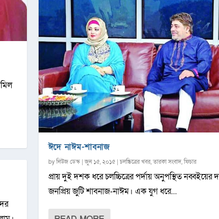
ামিল
ঈদে নাঈম-শাবনাজ
by
নিউজ ডেস্ক
|
জুন ১৫, ২০১৫
|
চলচ্চিত্রের খবর
,
তারকা সংবাদ
,
ফিচার
প্রায় দুই দশক ধরে চলচ্চিত্রের পর্দায় অনুপস্থিত নব্বইয়ের
জনপ্রিয় জুটি শাবনাজ-নাঈম। এক যুগ ধরে...
দের
লাম।