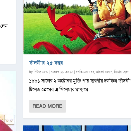
 দেন
‘চাঁদনী’র ২৫ বছর
by
নিউজ ডেস্ক
|
নভেম্বর ১১, ২০১৬
|
চলচ্চিত্রের খবর
,
তারকা সংবাদ
,
ফিচার
,
স্মরণ
১৯৯১ সালের ২ অক্টোবর মুক্তি পায় স্মরণীয় চলচ্চিত্র ‘চাঁদনী
টিনেজ প্রেমের এ সিনেমার মাধ্যমে...
READ MORE