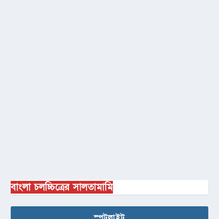
বাংলা চলচ্চিত্রের সালতামামি
স্পটলাইট