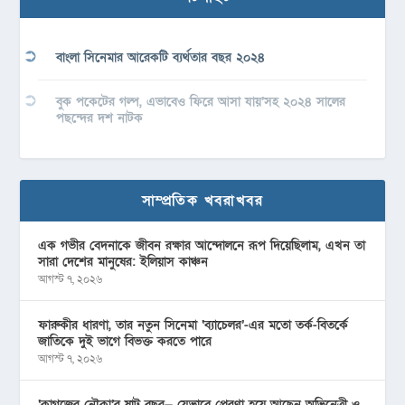
বাংলা সিনেমার আরেকটি ব্যর্থতার বছর ২০২৪
বুক পকেটের গল্প, এভাবেও ফিরে আসা যায়’সহ ২০২৪ সালের
পছন্দের দশ নাটক
সাম্প্রতিক খবরাখবর
এক গভীর বেদনাকে জীবন রক্ষার আন্দোলনে রূপ দিয়েছিলাম, এখন তা
সারা দেশের মানুষের: ইলিয়াস কাঞ্চন
আগস্ট ৭, ২০২৬
ফারুকীর ধারণা, তার নতুন সিনেমা ‘ব্যাচেলর’-এর মতো তর্ক-বিতর্কে
জাতিকে দুই ভাগে বিভক্ত করতে পারে
আগস্ট ৭, ২০২৬
‘কাগজের নৌকা’র ষাট বছর— যেভাবে প্রেরণা হয়ে আছেন অভিনেত্রী ও