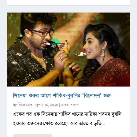
সিনেমা শুরুর আগে শাকিব-বুবলির ‘বিনোদন’ শুরু
by
নিউজ ডেস্ক
|
জুলাই ১৮, ২০১৯
|
তারকা সংবাদ
একের পর এক সিনেমায় শাকিব খানের নায়িকা শবনম বুবলি
হওয়ায় ভক্তদের ক্ষোভ রয়েছে। আর তাতে বাড়তি...