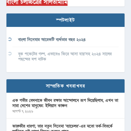
বাংলা চলচ্চিত্রের সালতামামি
স্পটলাইট
বাংলা সিনেমার আরেকটি ব্যর্থতার বছর ২০২৪
বুক পকেটের গল্প, এভাবেও ফিরে আসা যায়’সহ ২০২৪ সালের
পছন্দের দশ নাটক
সাম্প্রতিক খবরাখবর
এক গভীর বেদনাকে জীবন রক্ষার আন্দোলনে রূপ দিয়েছিলাম, এখন তা
সারা দেশের মানুষের: ইলিয়াস কাঞ্চন
আগস্ট ৭, ২০২৬
ফারুকীর ধারণা, তার নতুন সিনেমা ‘ব্যাচেলর’-এর মতো তর্ক-বিতর্কে