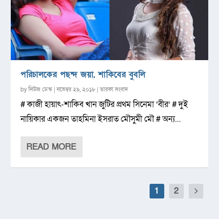
পরিচালকের পছন্দ জয়া, শাকিবের বুবলি
by
নিউজ ডেস্ক
|
নভেম্বর ২৯, ২০১৮
|
তারকা সংবাদ
# কাজী হায়াৎ-শাকিব খান জুটির প্রথম সিনেমা ‘বীর’ # দুই
নায়িকার একজন তাহমিনা ইসরাত মৌসুমী মৌ # অন্য...
READ MORE
1
2