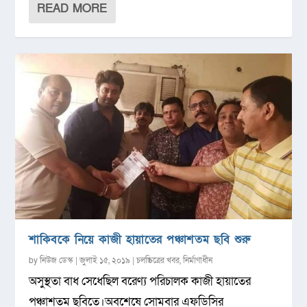
READ MORE
শাকিবকে নিয়ে কাজী হায়াতের পঞ্চাশতম ছবি শুরু
by
নিউজ ডেস্ক
|
জুলাই ১৫, ২০১৯
|
চলচ্চিত্রের খবর
,
নির্মাণাধীন
অসুস্থতা বাধ সেধেছিল বরেণ্য পরিচালক কাজী হায়াতের
পঞ্চাশতম ছবিতে।অবশেষে সোমবার এফডিসির