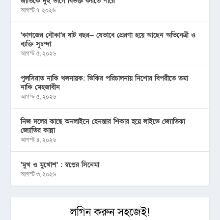
জাতিকে দুই ভাগে বিভক্ত করতে পারে
আগস্ট ৭, ২০২৬
‘কাগজের নৌকা’র ষাট বছর— যেভাবে প্রেরণা হয়ে আছেন অভিনেত্রী ও
ব্যক্তি সুচন্দা
আগস্ট ৫, ২০২৬
পুলসিরাত নাকি খলনায়ক: ভিকির পরিচালনায় নিশোর বিপরীতে তমা
নাকি মেহজাবীন
আগস্ট ৫, ২০২৬
নিজ দলের কাছে অনলাইনে হেনস্তার শিকার হয়ে লাইভে জ্যোতিকা
জ্যোতির কান্না
আগস্ট ৪, ২০২৬
‘মুখ ও মু্খোশ’ : স্বপ্নের সিনেমা
আগস্ট ৩, ২০২৬
লগিন করুন সহজেই!