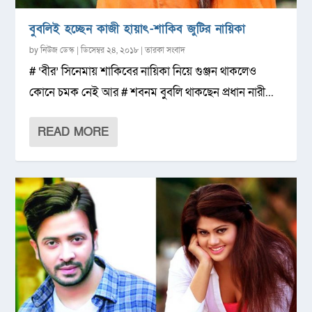
বুবলিই হচ্ছেন কাজী হায়াৎ-শাকিব জুটির নায়িকা
by
নিউজ ডেস্ক
|
ডিসেম্বর ২৪, ২০১৮
|
তারকা সংবাদ
# ‘বীর’ সিনেমায় শাকিবের নায়িকা নিয়ে গুঞ্জন থাকলেও
কোনে চমক নেই আর # শবনম বুবলি থাকছেন প্রধান নারী...
READ MORE