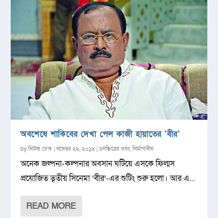
অবশেষে শাকিবের দেখা পেল কাজী হায়াতের ‘বীর’
by
নিউজ ডেস্ক
|
নভেম্বর ২৯, ২০১৯
|
চলচ্চিত্রের খবর
,
নির্মাণাধীন
অনেক জল্পনা-কল্পনার অবসান ঘটিয়ে এসকে ফিল্মস
প্রযোজিত তৃতীয় সিনেমা ‘বীর’-এর শুটিং শুরু হলো। আর এ...
READ MORE