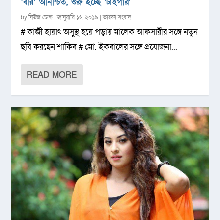
‘বীর’ অনিশ্চিত, শুরু হচ্ছে ‘টাইগার’
by
নিউজ ডেস্ক
|
জানুয়ারি ১৬, ২০১৯
|
তারকা সংবাদ
# কাজী হায়াৎ অসুস্থ হয়ে পড়ায় মালেক আফসারীর সঙ্গে নতুন
ছবি করছেন শাকিব # মো. ইকবালের সঙ্গে প্রযোজনা...
READ MORE