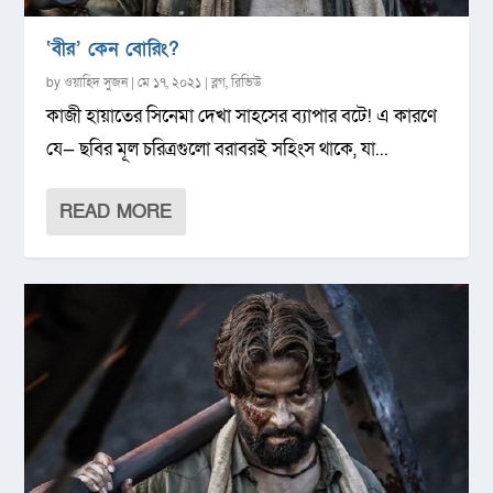
‘বীর’ কেন বোরিং?
by
ওয়াহিদ সুজন
|
মে ১৭, ২০২১
|
ব্লগ
,
রিভিউ
কাজী হায়াতের সিনেমা দেখা সাহসের ব্যাপার বটে! এ কারণে
যে— ছবির মূল চরিত্রগুলো বরাবরই সহিংস থাকে, যা...
READ MORE