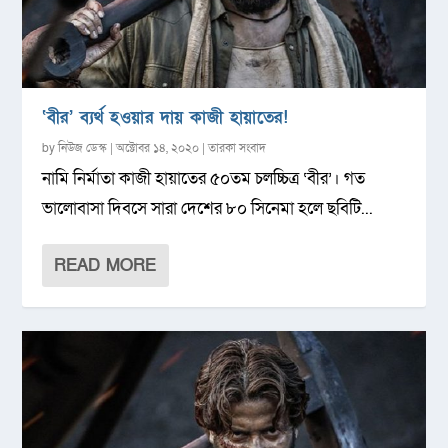
‘বীর’ ব্যর্থ হওয়ার দায় কাজী হায়াতের!
by
নিউজ ডেস্ক
|
অক্টোবর ১৪, ২০২০
|
তারকা সংবাদ
নামি নির্মাতা কাজী হায়াতের ৫০তম চলচ্চিত্র ‘বীর’। গত
ভালোবাসা দিবসে সারা দেশের ৮০ সিনেমা হলে ছবিটি...
READ MORE