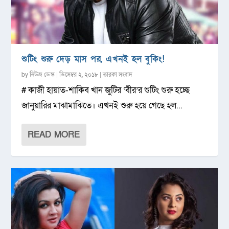
শুটিং শুরু দেড় মাস পর, এখনই হল বুকিং!
by
নিউজ ডেস্ক
|
ডিসেম্বর ২, ২০১৮
|
তারকা সংবাদ
# কাজী হায়াত-শাকিব খান জুটির ‘বীর’র শুটিং শুরু হচ্ছে
জানুয়ারির মাঝামাঝিতে। এখনই শুরু হয়ে গেছে হল...
READ MORE