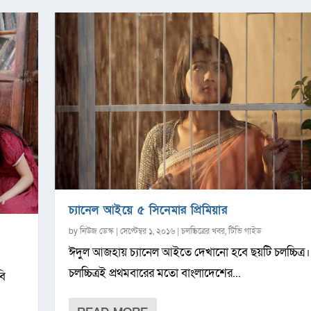
চ্যানেল আইয়ে ৫ সিনেমার প্রিমিয়ার
by
নিউজ ডেস্ক
|
সেপ্টেম্বর ১, ২০১৬
|
চলচ্চিত্রের খবর
,
টিভি গাইড
ঈদুল আজহায় চ্যানেল আইতে দেখানো হবে ছয়টি চলচ্চিত্র
চলচ্চিত্রই প্রথমবারের মতো বাংলাদেশের...
বি