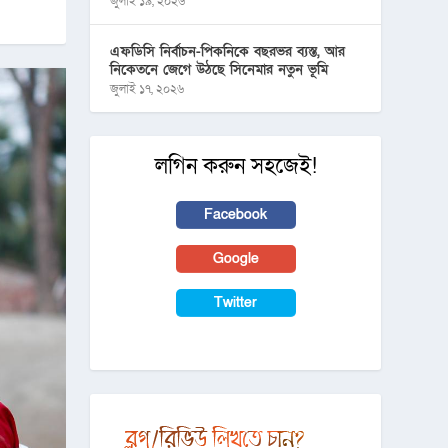
জুলাই ১৯, ২০২৬
এফডিসি নির্বাচন-পিকনিকে বছরভর ব্যস্ত, আর
নিকেতনে জেগে উঠছে সিনেমার নতুন ভূমি
জুলাই ১৭, ২০২৬
লগিন করুন সহজেই!
Facebook
Google
Twitter