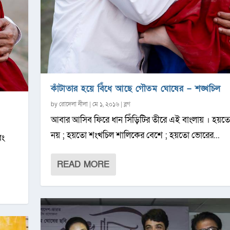
কাঁটাতার হয়ে বিঁধে আছে গৌতম ঘোষের – শঙ্খচিল
by
রোদেলা নীলা
|
মে ১, ২০১৬
|
ব্লগ
আবার আসিব ফিরে ধান সিঁড়িটির তীরে এই বাংলায় । হয়তো
নয় ; হয়তো শংখচিল শালিকের বেশে ; হয়তো ভোরের...
বং
READ MORE