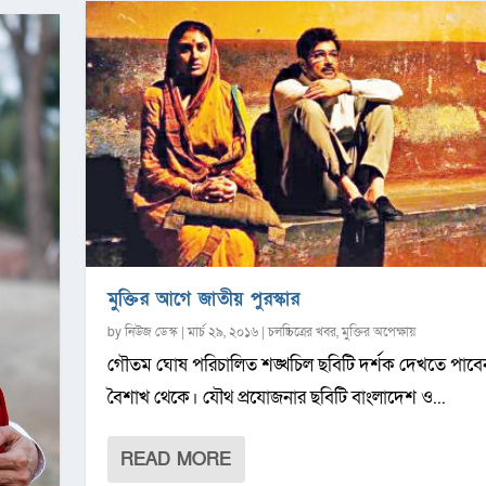
মুক্তির আগে জাতীয় পুরস্কার
by
নিউজ ডেস্ক
|
মার্চ ২৯, ২০১৬
|
চলচ্চিত্রের খবর
,
মুক্তির অপেক্ষায়
গৌতম ঘোষ পরিচালিত শঙ্খচিল ছবিটি দর্শক দেখতে পাব
বৈশাখ থেকে। যৌথ প্রযোজনার ছবিটি বাংলাদেশ ও...
READ MORE