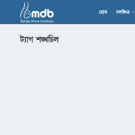
হোম
চলচ্চিত্র
ট্যাগ
শঙ্খচিল