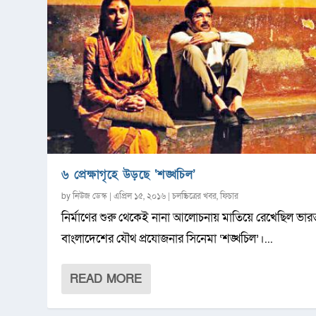
৬ প্রেক্ষাগৃহে উড়ছে ‘শঙ্খচিল’
by
নিউজ ডেস্ক
|
এপ্রিল ১৫, ২০১৬
|
চলচ্চিত্রের খবর
,
ফিচার
নির্মাণের শুরু থেকেই নানা আলোচনায় মাতিয়ে রেখেছিল ভার
বাংলাদেশের যৌথ প্রযোজনার সিনেমা ‘শঙ্খচিল’।...
READ MORE