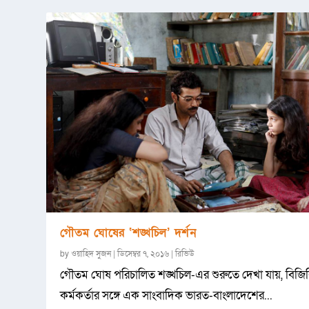
গৌতম ঘোষের ‘শঙ্খচিল’ দর্শন
by
ওয়াহিদ সুজন
|
ডিসেম্বর ৭, ২০১৬
|
রিভিউ
গৌতম ঘোষ পরিচালিত শঙ্খচিল-এর শুরুতে দেখা যায়, বিজি
কর্মকর্তার সঙ্গে এক সাংবাদিক ভারত-বাংলাদেশের...