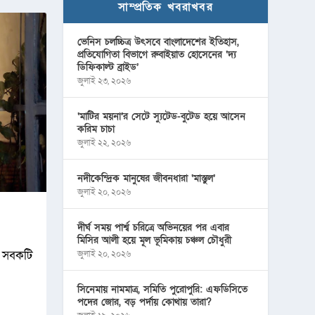
সাম্প্রতিক খবরাখবর
ভেনিস চলচ্চিত্র উৎসবে বাংলাদেশের ইতিহাস,
প্রতিযোগিতা বিভাগে রুবাইয়াত হোসেনের ‘দ্য
ডিফিকাল্ট ব্রাইড’
জুলাই ২৩, ২০২৬
‘মাটির ময়না’র সেটে স্যুটেড-বুটেড হয়ে আসেন
করিম চাচা
জুলাই ২২, ২০২৬
নদীকেন্দ্রিক মানুষের জীবনধারা ‘মাস্তুল’
জুলাই ২০, ২০২৬
দীর্ঘ সময় পার্শ্ব চরিত্রে অভিনয়ের পর এবার
মিসির আলী হয়ে মূল ভূমিকায় চঞ্চল চৌধুরী
। সবকটি
জুলাই ২০, ২০২৬
সিনেমায় নামমাত্র, সমিতি পুরোপুরি: এফডিসিতে
পদের জোর, বড় পর্দায় কোথায় তারা?