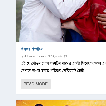
প্রসঙ্গঃ শঙ্খচিল
by
Jubaead Dweep
|
মে ১৪, ২০১৬
|
ব্লগ
এই যে গৌতম ঘোষ শঙ্খচিল নামের একটা সিনেমা বানাল এ
সেখানে অখন্ড ভারত প্রতিষ্ঠার সেন্টিমেন্ট তৈরী...
READ MORE