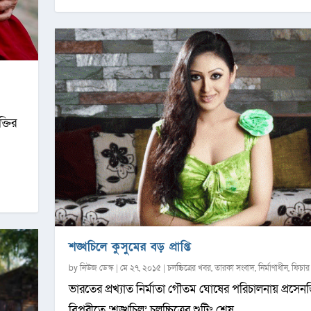
্তির
শঙ্খচিলে কুসুমের বড় প্রাপ্তি
by
নিউজ ডেস্ক
|
মে ২৭, ২০১৫
|
চলচ্চিত্রের খবর
,
তারকা সংবাদ
,
নির্মাণাধীন
,
ফিচার
ভারতের প্রখ্যাত নির্মাতা গৌতম ঘোষের পরিচালনায় প্রসে
বিপরীতে ‘শঙ্খচিল’ চলচ্চিত্রের শুটিং শেষ...