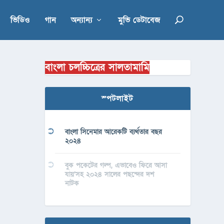
ভিডিও
গান
অন্যান্য
মুভি ডেটাবেজ
বাংলা চলচ্চিত্রের সালতামামি
স্পটলাইট
বাংলা সিনেমার আরেকটি ব্যর্থতার বছর
২০২৪
বুক পকেটের গল্প, এভাবেও ফিরে আসা
যায়’সহ ২০২৪ সালের পছন্দের দশ
নাটক