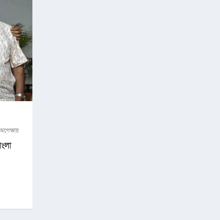
 অপেক্ষায়
াংলা