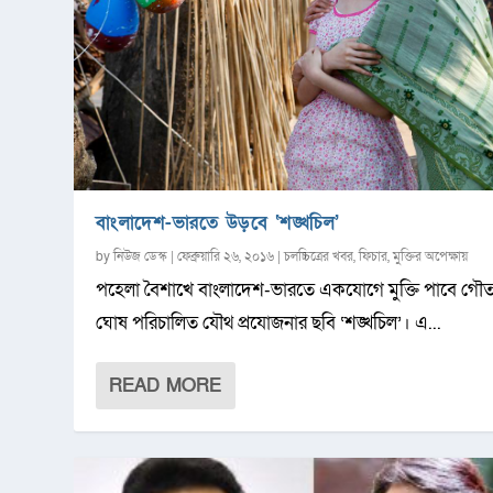
বাংলাদেশ-ভারতে উড়বে ‘শঙ্খচিল’
by
নিউজ ডেস্ক
|
ফেব্রুয়ারি ২৬, ২০১৬
|
চলচ্চিত্রের খবর
,
ফিচার
,
মুক্তির অপেক্ষায়
পহেলা বৈশাখে বাংলাদেশ-ভারতে একযোগে মুক্তি পাবে গৌ
ঘোষ পরিচালিত যৌথ প্রযোজনার ছবি ‘শঙ্খচিল’। এ...
READ MORE