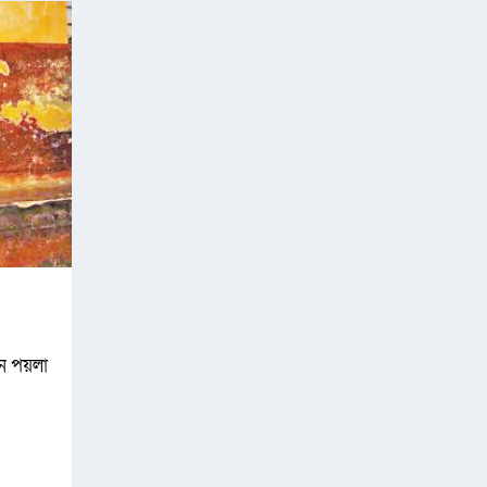
েন পয়লা