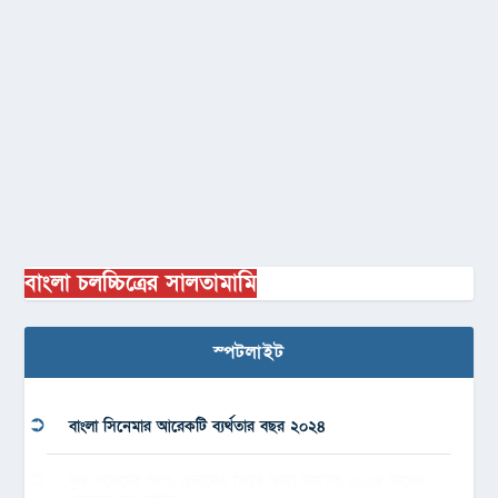
বাংলা চলচ্চিত্রের সালতামামি
স্পটলাইট
বাংলা সিনেমার আরেকটি ব্যর্থতার বছর ২০২৪
বুক পকেটের গল্প, এভাবেও ফিরে আসা যায়’সহ ২০২৪ সালের