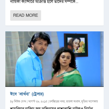
নায়িকা ক্যান্সারে আক্রান্ত হলে তাদের সম্পর্কে...
READ MORE
ঈদে ‘প্রার্থনা’ (ট্রেলার)
by
নিউজ ডেস্ক
|
আগস্ট ২৮, ২০১৫
|
চলচ্চিত্রের খবর
,
তারকা সংবাদ
,
মুক্তির অপেক্ষায়
শাহরিয়ার নাজিম জয় অভিনয়ের পাশাপাশি নাটকও নির্মাণ