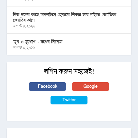
নিজ দলের কাছে অনলাইনে হেনস্তার শিকার হয়ে লাইভে জ্যোতিকা
জ্যোতির কান্না
আগস্ট ৪, ২০২৬
‘মুখ ও মু্খোশ’ : স্বপ্নের সিনেমা
আগস্ট ৩, ২০২৬
লগিন করুন সহজেই!
Facebook
Google
Twitter