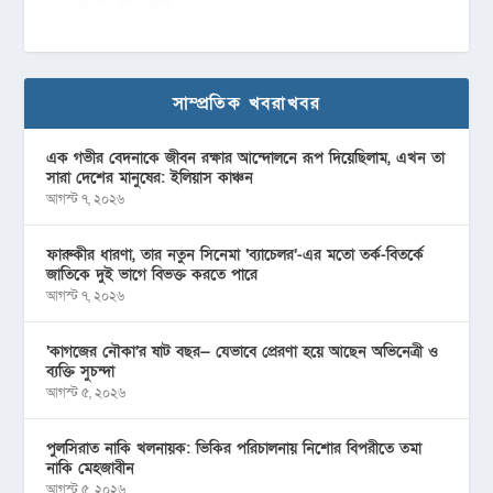
পছন্দের দশ নাটক
সাম্প্রতিক খবরাখবর
এক গভীর বেদনাকে জীবন রক্ষার আন্দোলনে রূপ দিয়েছিলাম, এখন তা
সারা দেশের মানুষের: ইলিয়াস কাঞ্চন
আগস্ট ৭, ২০২৬
ফারুকীর ধারণা, তার নতুন সিনেমা ‘ব্যাচেলর’-এর মতো তর্ক-বিতর্কে
জাতিকে দুই ভাগে বিভক্ত করতে পারে
আগস্ট ৭, ২০২৬
‘কাগজের নৌকা’র ষাট বছর— যেভাবে প্রেরণা হয়ে আছেন অভিনেত্রী ও
ব্যক্তি সুচন্দা
আগস্ট ৫, ২০২৬
পুলসিরাত নাকি খলনায়ক: ভিকির পরিচালনায় নিশোর বিপরীতে তমা
নাকি মেহজাবীন
আগস্ট ৫, ২০২৬