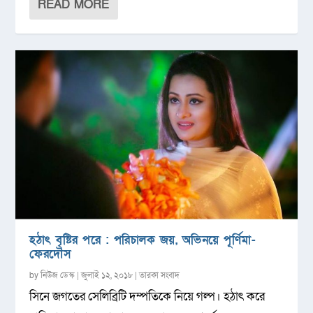
READ MORE
হঠাৎ বৃষ্টির পরে : পরিচালক জয়, অভিনয়ে পূর্ণিমা-
ফেরদৌস
by
নিউজ ডেস্ক
|
জুলাই ১২, ২০১৮
|
তারকা সংবাদ
সিনে জগতের সেলিব্রিটি দম্পতিকে নিয়ে গল্প। হঠাৎ করে