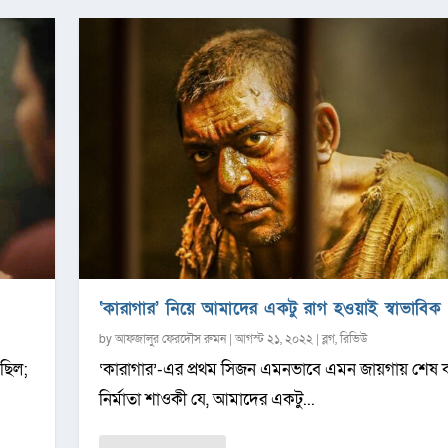
‘কারাগার’ নিয়ে আমাদের একটু রাগ হওয়াই স্বাভাবিক
by
আফজালুর ফেরদৌস রুমন
|
আগস্ট ২১, ২০২২
|
ব্লগ
,
রিভিউ
 ছিল;
‘কারাগার’-এর প্রথম সিজন এমনভাবে এমন জায়গায় শেষ
নির্মাতা শাওকী যে, আমাদের একটু...