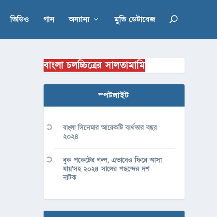
ভিডিও
গান
অন্যান্য
মুভি ডেটাবেজ
বাংলা চলচ্চিত্রের সালতামামি
স্পটলাইট
বাংলা সিনেমার আরেকটি ব্যর্থতার বছর
২০২৪
বুক পকেটের গল্প, এভাবেও ফিরে আসা
যায়’সহ ২০২৪ সালের পছন্দের দশ
নাটক