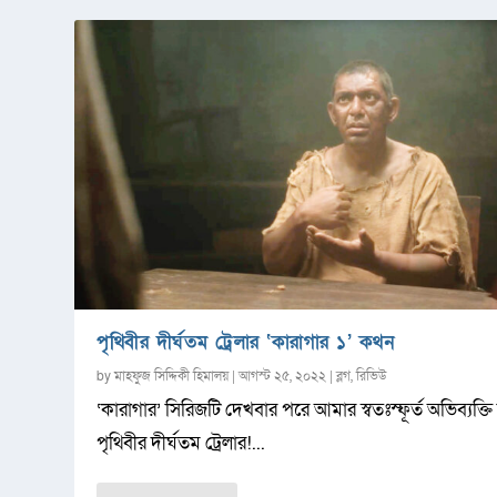
পৃথিবীর দীর্ঘতম ট্রেলার ‘কারাগার ১’ কথন
by
মাহফুজ সিদ্দিকী হিমালয়
|
আগস্ট ২৫, ২০২২
|
ব্লগ
,
রিভিউ
‘কারাগার’ সিরিজটি দেখবার পরে আমার স্বতঃস্ফূর্ত অভিব্যক্তি
পৃথিবীর দীর্ঘতম ট্রেলার!...