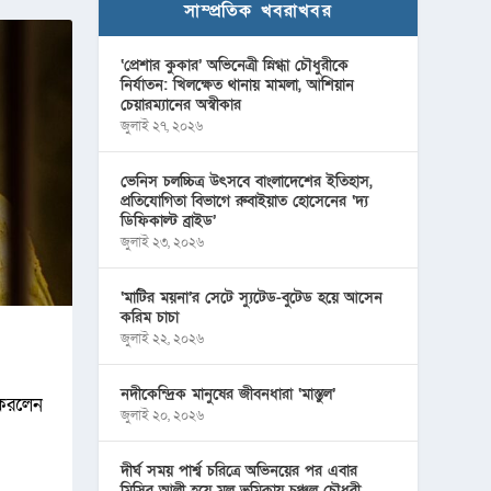
সাম্প্রতিক খবরাখবর
‘প্রেশার কুকার’ অভিনেত্রী স্নিগ্ধা চৌধুরীকে
নির্যাতন: খিলক্ষেত থানায় মামলা, আশিয়ান
চেয়ারম্যানের অস্বীকার
জুলাই ২৭, ২০২৬
ভেনিস চলচ্চিত্র উৎসবে বাংলাদেশের ইতিহাস,
প্রতিযোগিতা বিভাগে রুবাইয়াত হোসেনের ‘দ্য
ডিফিকাল্ট ব্রাইড’
জুলাই ২৩, ২০২৬
‘মাটির ময়না’র সেটে স্যুটেড-বুটেড হয়ে আসেন
করিম চাচা
জুলাই ২২, ২০২৬
নদীকেন্দ্রিক মানুষের জীবনধারা ‘মাস্তুল’
 করলেন
জুলাই ২০, ২০২৬
দীর্ঘ সময় পার্শ্ব চরিত্রে অভিনয়ের পর এবার
মিসির আলী হয়ে মূল ভূমিকায় চঞ্চল চৌধুরী