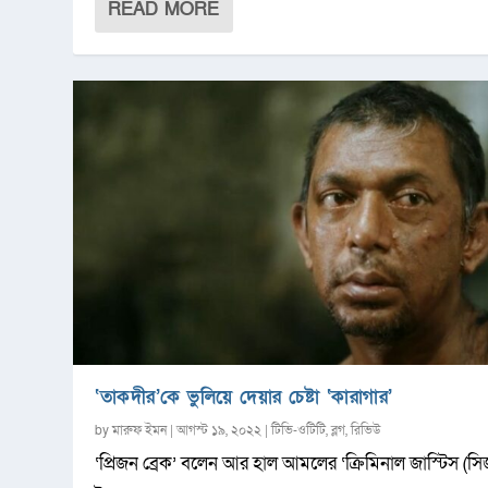
READ MORE
‘তাকদীর’কে ভুলিয়ে দেয়ার চেষ্টা ‘কারাগার’
by
মারুফ ইমন
|
আগস্ট ১৯, ২০২২
|
টিভি-ওটিটি
,
ব্লগ
,
রিভিউ
‘প্রিজন ব্রেক’ বলেন আর হাল আমলের ‘ক্রিমিনাল জাস্টিস (স