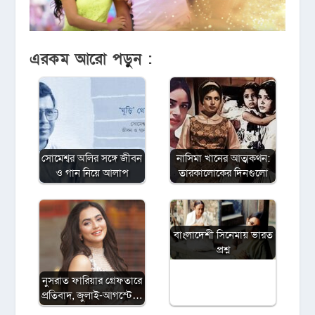
এরকম আরো পড়ুন :
সোমেশ্বর অলির সঙ্গে জীবন
নাসিমা খানের আত্মকথন:
ও গান নিয়ে আলাপ
তারকালোকের দিনগুলো
বাংলাদেশী সিনেমায় ভারত
প্রশ্ন
নুসরাত ফারিয়ার গ্রেফতারে
প্রতিবাদ, জুলাই-আগস্টে…