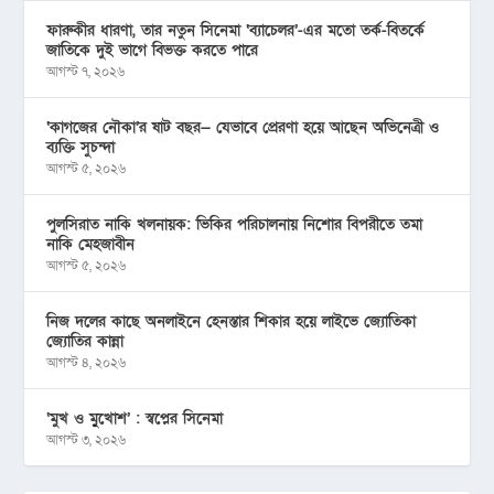
ফারুকীর ধারণা, তার নতুন সিনেমা ‘ব্যাচেলর’-এর মতো তর্ক-বিতর্কে
জাতিকে দুই ভাগে বিভক্ত করতে পারে
আগস্ট ৭, ২০২৬
‘কাগজের নৌকা’র ষাট বছর— যেভাবে প্রেরণা হয়ে আছেন অভিনেত্রী ও
ব্যক্তি সুচন্দা
আগস্ট ৫, ২০২৬
পুলসিরাত নাকি খলনায়ক: ভিকির পরিচালনায় নিশোর বিপরীতে তমা
নাকি মেহজাবীন
আগস্ট ৫, ২০২৬
নিজ দলের কাছে অনলাইনে হেনস্তার শিকার হয়ে লাইভে জ্যোতিকা
জ্যোতির কান্না
আগস্ট ৪, ২০২৬
‘মুখ ও মু্খোশ’ : স্বপ্নের সিনেমা
আগস্ট ৩, ২০২৬