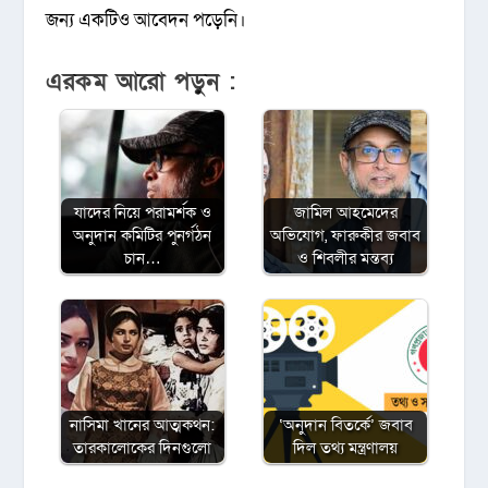
জন্য একটিও আবেদন পড়েনি।
এরকম আরো পড়ুন :
যাদের নিয়ে পরামর্শক ও
জামিল আহমেদের
অনুদান কমিটির পুনর্গঠন
অভিযোগ, ফারুকীর জবাব
চান…
ও শিবলীর মন্তব্য
নাসিমা খানের আত্মকথন:
‘অনুদান বিতর্কে’ জবাব
তারকালোকের দিনগুলো
দিল তথ্য মন্ত্রণালয়