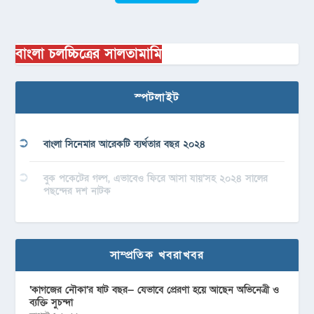
বাংলা চলচ্চিত্রের সালতামামি
স্পটলাইট
বাংলা সিনেমার আরেকটি ব্যর্থতার বছর ২০২৪
বুক পকেটের গল্প, এভাবেও ফিরে আসা যায়’সহ ২০২৪ সালের
পছন্দের দশ নাটক
সাম্প্রতিক খবরাখবর
‘কাগজের নৌকা’র ষাট বছর— যেভাবে প্রেরণা হয়ে আছেন অভিনেত্রী ও
ব্যক্তি সুচন্দা