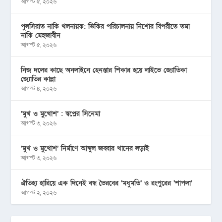
আগস্ট ৫, ২০২৬
পুলসিরাত নাকি খলনায়ক: ভিকির পরিচালনায় নিশোর বিপরীতে তমা
নাকি মেহজাবীন
আগস্ট ৫, ২০২৬
নিজ দলের কাছে অনলাইনে হেনস্তার শিকার হয়ে লাইভে জ্যোতিকা
জ্যোতির কান্না
আগস্ট ৪, ২০২৬
‘মুখ ও মু্খোশ’ : স্বপ্নের সিনেমা
আগস্ট ৩, ২০২৬
‘মুখ ও মুখোশ’ নির্মাণে আব্দুল জব্বার খানের লড়াই
আগস্ট ৩, ২০২৬
ঐতিহ্য হারিয়ে এক দিনেই বন্ধ ভৈরবের ‘মধুমতি’ ও রংপুরের ‘শাপলা’
আগস্ট ২, ২০২৬