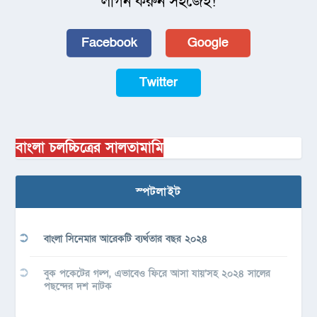
লগিন করুন সহজেই!
Facebook
Google
Twitter
বাংলা চলচ্চিত্রের সালতামামি
স্পটলাইট
বাংলা সিনেমার আরেকটি ব্যর্থতার বছর ২০২৪
বুক পকেটের গল্প, এভাবেও ফিরে আসা যায়’সহ ২০২৪ সালের
পছন্দের দশ নাটক