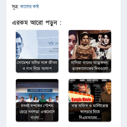
সূত্র:
কালের কন্ঠ
এরকম আরো পড়ুন :
সোমেশ্বর অলির সঙ্গে জীবন
নাসিমা খানের আত্মকথন:
ও গান নিয়ে আলাপ
তারকালোকের দিনগুলো
নব্বই দশকের স্টেশন
বক্স অফিস ও মাল্টিপ্লেক্স
ছেড়ে বনলতা এক্সপ্রেসে
কালচার নিয়ে
বাংলা…
বিএমআরের…