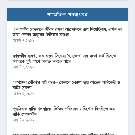
সাম্প্রতিক খবরাখবর
এক গভীর বেদনাকে জীবন রক্ষার আন্দোলনে রূপ দিয়েছিলাম, এখন তা
সারা দেশের মানুষের: ইলিয়াস কাঞ্চন
আগস্ট ৭, ২০২৬
ফারুকীর ধারণা, তার নতুন সিনেমা ‘ব্যাচেলর’-এর মতো তর্ক-বিতর্কে
জাতিকে দুই ভাগে বিভক্ত করতে পারে
আগস্ট ৭, ২০২৬
‘কাগজের নৌকা’র ষাট বছর— যেভাবে প্রেরণা হয়ে আছেন অভিনেত্রী ও
ব্যক্তি সুচন্দা
আগস্ট ৫, ২০২৬
পুলসিরাত নাকি খলনায়ক: ভিকির পরিচালনায় নিশোর বিপরীতে তমা
নাকি মেহজাবীন
আগস্ট ৫, ২০২৬