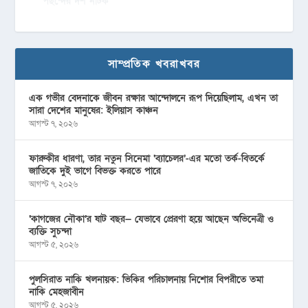
পছন্দের দশ নাটক
সাম্প্রতিক খবরাখবর
এক গভীর বেদনাকে জীবন রক্ষার আন্দোলনে রূপ দিয়েছিলাম, এখন তা
সারা দেশের মানুষের: ইলিয়াস কাঞ্চন
আগস্ট ৭, ২০২৬
ফারুকীর ধারণা, তার নতুন সিনেমা ‘ব্যাচেলর’-এর মতো তর্ক-বিতর্কে
জাতিকে দুই ভাগে বিভক্ত করতে পারে
আগস্ট ৭, ২০২৬
‘কাগজের নৌকা’র ষাট বছর— যেভাবে প্রেরণা হয়ে আছেন অভিনেত্রী ও
ব্যক্তি সুচন্দা
আগস্ট ৫, ২০২৬
পুলসিরাত নাকি খলনায়ক: ভিকির পরিচালনায় নিশোর বিপরীতে তমা
নাকি মেহজাবীন
আগস্ট ৫, ২০২৬