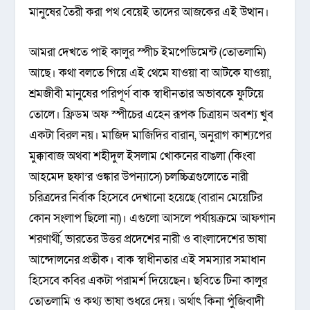
মানুষের তৈরী করা পথ বেয়েই তাদের আজকের এই উত্থান।
আমরা দেখতে পাই কালুর স্পীচ ইমপেডিমেন্ট (তোতলামি)
আছে। কথা বলতে গিয়ে এই থেমে যাওয়া বা আটকে যাওয়া,
শ্রমজীবী মানুষের পরিপূর্ণ বাক স্বাধীনতার অভাবকে ফুটিয়ে
তোলে। ফ্রিডম অফ স্পীচের এহেন রূপক চিত্রায়ন অবশ্য খুব
একটা বিরল নয়। মাজিদ মাজিদির বারান, অনুরাগ কাশ্যপের
মুক্কাবাজ অথবা শহীদুল ইসলাম খোকনের বাঙলা (কিংবা
আহমেদ ছফা’র ওঙ্কার উপন্যাসে) চলচ্চিত্রগুলোতে নারী
চরিত্রদের নির্বাক হিসেবে দেখানো হয়েছে (বারান মেয়েটির
কোন সংলাপ ছিলো না)। এগুলো আসলে পর্যায়ক্রমে আফগান
শরণার্থী, ভারতের উত্তর প্রদেশের নারী ও বাংলাদেশের ভাষা
আন্দোলনের প্রতীক। বাক স্বাধীনতার এই সমস্যার সমাধান
হিসেবে কবির একটা পরামর্শ দিয়েছেন। ছবিতে টিনা কালুর
তোতলামি ও কথ্য ভাষা শুধরে দেয়। অর্থাৎ কিনা পুঁজিবাদী