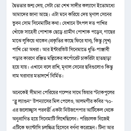
দ্বৈততার জন্ম দেয়, সেটা তো শেখ সাদীর কল্যাণে ইতোমধ্যে
আমাদের জানা আছে। এটা মনে করিয়ে দেয় মৃণাল সেনের
ভুবন সোম সিনেমাটির কথা। যেখানে উৎপল দত্ত পাখির
খোঁজে সাহেবী পোশাক ছেড়ে গ্রামীণ পোশাক পড়েন, গাছের
মাঝে লুকিয়ে থাকেন (প্রকৃতির কাছে ফিরে যান), কিন্তু (সুখ)
পাখি তো অধরা। আর ইন্টারভিউ সিনেমাতে ধুতি-পাঞ্জাবী
পড়ার কারণে রঞ্জিত মল্লিকের কর্পোরেট চাকরিটা হাতছাড়া
হয়ে যায়। এখানে বলে রাখি, মৃণাল সেনের ছবিগুলোও কিন্তু
বাম ঘরানার মতাদর্শে নির্মিত।
অনেকেই সীমানা পেরিয়ের গল্পের সাথে ভিয়ার স্ট্যাকপুলের
“ব্লু ল্যাগুন” উপন্যাসের মিল পেলেও, আলমগীর কবির ‘৭০-
এর জলোচ্ছ্বাস পরবর্তী একটা নিউজপেপার আর্টিকেল থেকে
অনুপ্রাণিত হয়ে সিনেমাটি লিখেছিলেন। পরিচালক নিজেই
এটিকে ফ্যান্টাসি চলচ্চিত্র হিসেবে বর্ণনা করেছেন। টিনা আর