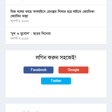
নিজ দলের কাছে অনলাইনে হেনস্তার শিকার হয়ে লাইভে জ্যোতিকা
জ্যোতির কান্না
আগস্ট ৪, ২০২৬
‘মুখ ও মু্খোশ’ : স্বপ্নের সিনেমা
আগস্ট ৩, ২০২৬
লগিন করুন সহজেই!
Facebook
Google
Twitter