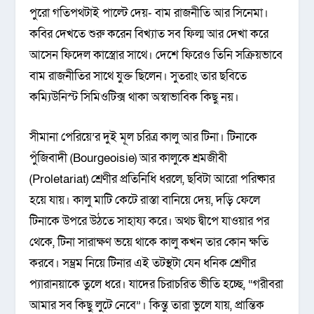
পুরো গতিপথটাই পাল্টে দেয়- বাম রাজনীতি আর সিনেমা।
কবির দেখতে শুরু করেন বিখ্যাত সব ফিল্ম আর দেখা করে
আসেন ফিদেল কাস্ত্রোর সাথে। দেশে ফিরেও তিনি সক্রিয়ভাবে
বাম রাজনীতির সাথে যুক্ত ছিলেন। সুতরাং তার ছবিতে
কম্যিউনিস্ট সিমিওটিক্স থাকা অস্বাভাবিক কিছু নয়।
সীমানা পেরিয়ে’র দুই মূল চরিত্র কালু আর টিনা। টিনাকে
পুঁজিবাদী (Bourgeoisie) আর কালুকে শ্রমজীবী
(Proletariat) শ্রেণীর প্রতিনিধি ধরলে, ছবিটা আরো পরিষ্কার
হয়ে যায়। কালু মাটি কেটে রাস্তা বানিয়ে দেয়, দড়ি ফেলে
টিনাকে উপরে উঠতে সাহায্য করে। অথচ দ্বীপে যাওয়ার পর
থেকে, টিনা সারাক্ষণ ভয়ে থাকে কালু কখন তার কোন ক্ষতি
করবে। সম্ভ্রম নিয়ে টিনার এই তটস্থটা যেন ধনিক শ্রেণীর
প্যারানয়াকে তুলে ধরে। যাদের চিরাচরিত ভীতি হচ্ছে, “গরীবরা
আমার সব কিছু লুটে নেবে”। কিন্তু তারা ভুলে যায়, প্রান্তিক