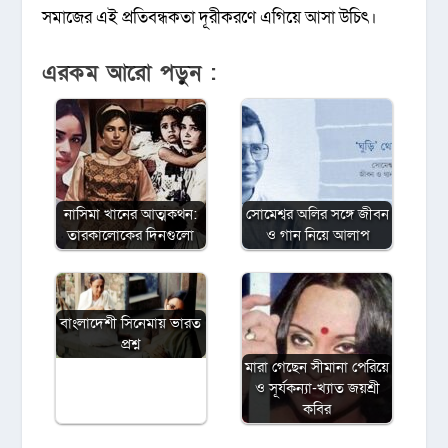
সমাজের এই প্রতিবন্ধকতা দূরীকরণে এগিয়ে আসা উচিৎ।
এরকম আরো পড়ুন :
নাসিমা খানের আত্মকথন:
সোমেশ্বর অলির সঙ্গে জীবন
তারকালোকের দিনগুলো
ও গান নিয়ে আলাপ
বাংলাদেশী সিনেমায় ভারত
প্রশ্ন
মারা গেছেন সীমানা পেরিয়ে
ও সূর্যকন্যা-খ্যাত জয়শ্রী
কবির