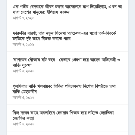
এক গভীর বেদনাকে জীবন রক্ষার আন্দোলনে রূপ দিয়েছিলাম, এখন তা
সারা দেশের মানুষের: ইলিয়াস কাঞ্চন
আগস্ট ৭, ২০২৬
ফারুকীর ধারণা, তার নতুন সিনেমা ‘ব্যাচেলর’-এর মতো তর্ক-বিতর্কে
জাতিকে দুই ভাগে বিভক্ত করতে পারে
আগস্ট ৭, ২০২৬
‘কাগজের নৌকা’র ষাট বছর— যেভাবে প্রেরণা হয়ে আছেন অভিনেত্রী ও
ব্যক্তি সুচন্দা
আগস্ট ৫, ২০২৬
পুলসিরাত নাকি খলনায়ক: ভিকির পরিচালনায় নিশোর বিপরীতে তমা
নাকি মেহজাবীন
আগস্ট ৫, ২০২৬
নিজ দলের কাছে অনলাইনে হেনস্তার শিকার হয়ে লাইভে জ্যোতিকা
জ্যোতির কান্না
আগস্ট ৪, ২০২৬