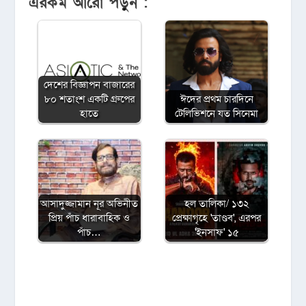
এরকম আরো পড়ুন :
দেশের বিজ্ঞাপন বাজারের
৮০ শতাংশ একটি গ্রুপের
ঈদের প্রথম চারদিনে
হাতে
টেলিভিশনে যত সিনেমা
আসাদুজ্জামান নূর অভিনীত
হল তালিকা/ ১৩২
প্রিয় পাঁচ ধারাবাহিক ও
প্রেক্ষাগৃহে 'তাণ্ডব', এরপর
পাঁচ…
'ইনসাফ' ১৫