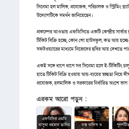
সিনেমা হল মালিক, প্রযোজক, পরিচালক ও স্ট্রিমিং প্
উদ্যোগটিকে সমর্থন জানিয়েছেন।
প্রকল্পের আওতায় এফডিসিতে একটি কেন্দ্রীয় সার্ভা
টিকিট বিক্রি হচ্ছে, কোন শো হাউসফুল, কত আয় হচ্ছে
সফটওয়্যারের মাধ্যমে নিজেদের ছবির আয় দেখতে পা
একই সঙ্গে ধাপে ধাপে সব সিনেমা হলে ই-টিকিটিং চা
হাতে টিকিট বিক্রি হওয়ায় আয়-ব্যয়ের স্বচ্ছতা নিয়ে দীর
প্রযোজক, হলমালিক ও সরকারের নির্ধারিত অংশে ভাগ
এরকম আরো পড়ুন :
এফডিসির এমডি
মাসুমা রহমান তানির
বক্স অফিস ও
পুনর্গঠিত