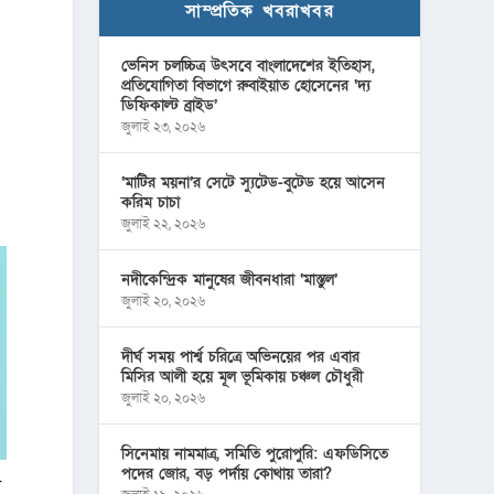
সাম্প্রতিক খবরাখবর
ভেনিস চলচ্চিত্র উৎসবে বাংলাদেশের ইতিহাস,
প্রতিযোগিতা বিভাগে রুবাইয়াত হোসেনের ‘দ্য
ডিফিকাল্ট ব্রাইড’
জুলাই ২৩, ২০২৬
‘মাটির ময়না’র সেটে স্যুটেড-বুটেড হয়ে আসেন
করিম চাচা
জুলাই ২২, ২০২৬
নদীকেন্দ্রিক মানুষের জীবনধারা ‘মাস্তুল’
জুলাই ২০, ২০২৬
দীর্ঘ সময় পার্শ্ব চরিত্রে অভিনয়ের পর এবার
মিসির আলী হয়ে মূল ভূমিকায় চঞ্চল চৌধুরী
জুলাই ২০, ২০২৬
সিনেমায় নামমাত্র, সমিতি পুরোপুরি: এফডিসিতে
পদের জোর, বড় পর্দায় কোথায় তারা?
ে