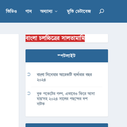
ভিডিও
গান
অন্যান্য
মুভি ডেটাবেজ
বাংলা চলচ্চিত্রের সালতামামি
স্পটলাইট
বাংলা সিনেমার আরেকটি ব্যর্থতার বছর
২০২৪
বুক পকেটের গল্প, এভাবেও ফিরে আসা
যায়’সহ ২০২৪ সালের পছন্দের দশ
নাটক