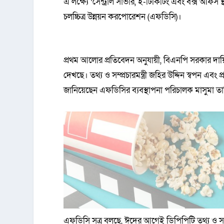
এ লক্ষ্যে ‘সেন্ট্রাল সার্ভার, ই-টিকিটিং এবং বক্স অফিস স
চলচ্চিত্র উন্নয়ন করপোরেশন (এফডিসি)।
প্রথম আলোর প্রতিবেদন অনুযায়ী, বিএনপি সরকার দায়িত্
দেখছে। তথ্য ও সম্প্রচারমন্ত্রী জহির উদ্দিন স্বপন এব
জানিয়েছেন এফডিসির ব্যবস্থাপনা পরিচালক মাসুমা তা
এফডিসি সূত্র বলছে, ঈদের আগেই ডিপিপিটি তথ্য ও সম্প