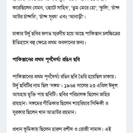
করেছিলেন যেমন, ‘ছোটে সাহিব’, ‘তুম মেরে হো’, ‘কুলি’, ‘চাঁন্দ
আউর চাঁন্দনি’, ‘চাঁন্দ সূরয’ এবং ‘আনাড়ী’।
ঢাকার উর্দু ছবির জগত স্মরণীয় হয়ে আছে পাকিস্তান চলচ্চিত্রের
ইতিহাসে বহু ক্ষেত্রে প্রথম অবদানের জন্য।
পাকিস্তানের প্রথম পূর্ণদৈর্ঘ্য রঙিন ছবি
পাকিস্তানের প্রথম পূর্ণদৈর্ঘ্য রঙিন ছবি তৈরি হয়েছিল ঢাকায়।
উর্দু ছবিটির নাম ছিল ‘সঙ্গম’। ১৯৬৪ সালের ২৩ এপ্রিল ঈদুল
আযহায় মুক্তি পায় ছবিটি। ছবির পরিচালক ছিলেন জহির
রায়হান। সঙ্গমের গীতিকার ছিলেন শাহরিয়ার সিদ্দিকী ও
সুরকার ছিলেন খান আতাউর রহমান।
প্রধান ভূমিকায় ছিলেন হারুণ রশীদ ও রোজী সামাদ। এই