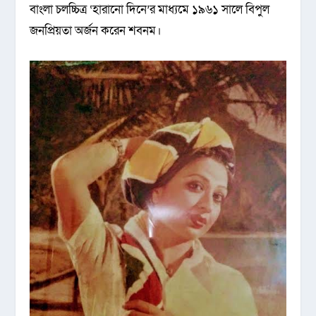
বাংলা চলচ্চিত্র ‘হারানো দিনে’র মাধ্যমে ১৯৬১ সালে বিপুল
জনপ্রিয়তা অর্জন করেন শবনম।