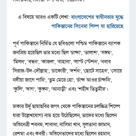
এ বিষয়ে আরও একটি লেখা:
বাংলাদেশের স্বাধীনতার যুদ্ধে
পাকিস্তানের সিনেমা শিল্প যা হারিয়েছে
পূর্ব পাকিস্তানে নির্মিত যে ছবিগুলো পশ্চিম পাকিস্তানে ব্যাপক
জনপ্রিয় হয়েছিল তার মধ্যে ছিল ‘চান্দা’, ‘তালাশ’, ‘সঙ্গম’,
‘মিলন’, ‘বন্ধন’, ‘কাজল’, ‘বাহানা’, ‘লাস্ট স্টেশন’, ‘নবাব
সিরাজ-উদ-দৌল্লাহ’, ‘চাকোরী’, ‘দর্শন’, ‘ছোটে সাহেব’, ‘সোয়ে
নদীয়া জাগে পানি’, ‘তুম মেরে হো’, ‘চাঁন্দ আওর চাঁন্দনি’,
‘কুলি’, ‘দাগ’, ‘কুঙ্গন’, ‘আনাড়ী’ এবং ‘শহীদ তিতুমীর’।
ঢাকার উর্দু ছায়াছবির জগৎ থেকে পাকিস্তানের চলচ্চিত্র শিল্পে
যারা উল্লেখযোগ্য নাম হয়ে উঠেছিলেন, তাদের মধ্যে ছিলেন
অভিনেত্রী শবনম, শাবানা, নাসিমা খান, সুলতানা জামান,
রেশমা এবং কবরী। অভিনেতাদের মধ্যে ছিলেন রহমান,