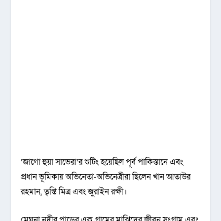
‘জাগো হুয়া সাভেরা’র শুটিং হয়েছিল পূর্ব পাকিস্তানে এবং
প্রধান ভূমিকায় অভিনেতা-অভিনেত্রীরা ছিলেন খান আতাউর
রহমান, তৃপ্তি মিত্র এবং জুরাইন রক্ষী।
মেঘনা নদীর পাড়ের এক গ্রামের মাঝিদের জীবন সংগ্রাম এবং