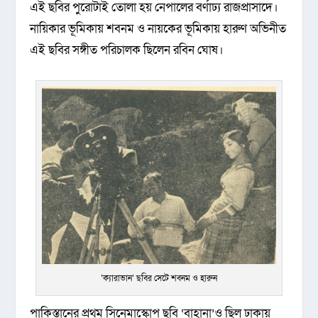
এই ছবির পুরোটাই তোলা হয় নেপালের বর্ণাঢ্য রাজপ্রাসাদে।
নায়িকার ভূমিকায় শবনম ও নায়কের ভূমিকায় হারুণ অভিনীত
এই ছবির সঙ্গীত পরিচালক ছিলেন রবিন ঘোষ।
‘ক্যারাভান’ ছবির সেটে শবনম ও হারুন
পাকিস্তানের প্রথম সিনেমাস্কোপ ছবি ‘বাহানা’ও ছিল ঢাকায়