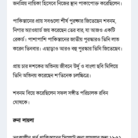
জনপ্রিয় নায়িকা হিসেবে নিজের স্থান পাকাপোক্ত করেছিলেন।
পাকিস্তানের প্রায় সবগুলো শীর্ষ পুরষ্কার জিতেছেন শবনম,
নিগার অ্যাওয়ার্ড জয় করেছেন তের বার, যা আজও একটি
রেকর্ড। পাশাপাশি পাকিস্তানের জাতীয় পুরস্কারও তিনি লাভ
করেন তিনবার। এছাড়াও আরও বহু পুরস্কার তিনি জিতেছেন।
প্রায় চার দশকের অভিনয় জীবনে উর্দু ও বাংলা ছবি মিলিয়ে
তিনি অভিনয় করেছেন শ’তিনেক চলচ্চিত্রে।
শবনম বিয়ে করেছিলেন সফল সঙ্গীত পরিচালক রবিন
ঘোষকে।
রুনা লায়লা
তৎকালীন পূর্ব পাকিস্তানের সিলেটে রুনা লায়লার জন্ম ১৯৫২