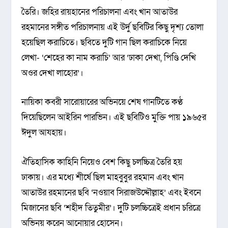
তৈরি। জহির রায়হানের পরিচালনা এবং খান আতাউর
রহমানের সঙ্গীত পরিচালনায় এই উর্দু ছবিটির কিছু দৃশ্য তোলা
হয়েছিল করাচিতে। ছবিতে দুটি গান ছিল করাচিকে নিয়ে
লেখা- ‘শেহের কা নাম করাচি’ আর ‘ঢাকা দেখা, পিণ্ডি দেখি
অওর দেখা লাহোর’।
নায়িকা কবরী সারোয়ারের অভিনয়ে শেষ গানটিতে কণ্ঠ
দিয়েছিলেন আইরিন পারভিন। এই ছবিটিও মুক্তি পায় ১৯৬৫র
ঈদুল আযহায়।
ঐতিহাসিক কাহিনি নিয়েও বেশ কিছু চলচ্চিত্র তৈরি হয়
ঢাকায়। এর মধ্যে শীর্ষে ছিল মাহবুবুর রহমান এবং খান
আতাউর রহমানের ছবি ‘নওয়াব সিরাজউদ্দৌল্লাহ’ এবং ইবনে
মিজানের ছবি ‘শহীদ তিতুমীর’। দুটি চলচ্চিত্রেই প্রধান চরিত্রে
অভিনয় করেন আনোয়ার হোসেন।