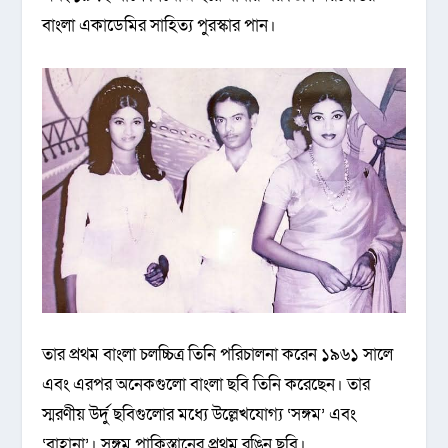
বাংলা একাডেমির সাহিত্য পুরস্কার পান।
তার প্রথম বাংলা চলচ্চিত্র তিনি পরিচালনা করেন ১৯৬১ সালে
এবং এরপর অনেকগুলো বাংলা ছবি তিনি করেছেন। তার
স্মরণীয় উর্দু ছবিগুলোর মধ্যে উল্লেখযোগ্য ‘সঙ্গম’ এবং
‘বাহানা’। সঙ্গম পাকিস্তানের প্রথম রঙিন ছবি।