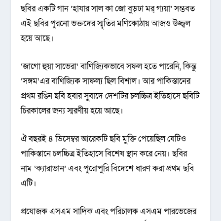
ছবির একটি গান ‘হাযার সাল কা জো বুড্ঢা মর্ গ্যয়া’ সম্ভবত
এই ছবির পুরনো ভক্তদের স্মৃতির মণিকোঠায় আজও উজ্জ্বল
হয়ে আছে।
‘জাগো হুয়া সাভেরা’ বাণিজ্যিকভাবে সফল হতে পারেনি, কিন্তু
‘সঙ্গম’এর বাণিজ্যিক সাফল্য ছিল বিশাল। আর পাকিস্তানের
প্রথম রঙিন ছবি হবার সুবাদে দেশটির চলচ্চিত্র ইতিহাসে ছবিটি
চিরকালের জন্য স্মরণীয় হয়ে আছে।
ঐ বছরই ৪ ডিসেম্বর আরেকটি ছবি মুক্তি পেয়েছিল যেটিও
পাকিস্তানে চলচ্চিত্র ইতিহাসে বিশেষ স্থান করে নেয়। ছবির
নাম ‘ক্যারাভান’ এবং পুরোপুরি বিদেশে ধারণ করা প্রথম ছবি
এটি।
প্রযোজক এসএম সাদিক এবং পরিচালক এসএম পারভেজের