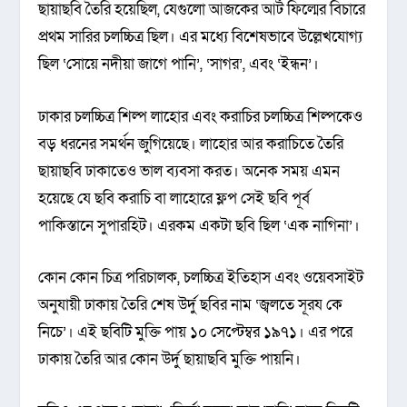
ছায়াছবি তৈরি হয়েছিল, যেগুলো আজকের আর্ট ফিল্মের বিচারে
প্রথম সারির চলচ্চিত্র ছিল। এর মধ্যে বিশেষভাবে উল্লেখযোগ্য
ছিল ‘সোয়ে নদীয়া জাগে পানি’, ‘সাগর’, এবং ‘ইন্ধন’।
ঢাকার চলচ্চিত্র শিল্প লাহোর এবং করাচির চলচ্চিত্র শিল্পকেও
বড় ধরনের সমর্থন জুগিয়েছে। লাহোর আর করাচিতে তৈরি
ছায়াছবি ঢাকাতেও ভাল ব্যবসা করত। অনেক সময় এমন
হয়েছে যে ছবি করাচি বা লাহোরে ফ্লপ সেই ছবি পূর্ব
পাকিস্তানে সুপারহিট। এরকম একটা ছবি ছিল ‘এক নাগিনা’।
কোন কোন চিত্র পরিচালক, চলচ্চিত্র ইতিহাস এবং ওয়েবসাইট
অনুযায়ী ঢাকায় তৈরি শেষ উর্দু ছবির নাম ‘জ্বলতে সূরয কে
নিচে’। এই ছবিটি মুক্তি পায় ১০ সেপ্টেম্বর ১৯৭১। এর পরে
ঢাকায় তৈরি আর কোন উর্দু ছায়াছবি মুক্তি পায়নি।