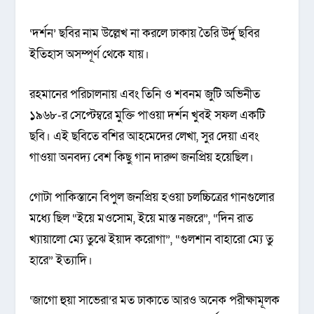
‘দর্শন’ ছবির নাম উল্লেখ না করলে ঢাকায় তৈরি উর্দু ছবির
ইতিহাস অসম্পূর্ণ থেকে যায়।
রহমানের পরিচালনায় এবং তিনি ও শবনম জুটি অভিনীত
১৯৬৮-র সেপ্টেম্বরে মুক্তি পাওয়া দর্শন খুবই সফল একটি
ছবি। এই ছবিতে বশির আহমেদের লেখা, সুর দেয়া এবং
গাওয়া অনবদ্য বেশ কিছু গান দারুণ জনপ্রিয় হয়েছিল।
গোটা পাকিস্তানে বিপুল জনপ্রিয় হওয়া চলচ্চিত্রের গানগুলোর
মধ্যে ছিল “ইয়ে মওসোম, ইয়ে মাস্ত নজরে”, “দিন রাত
খ্যায়ালো ম্যে তুঝে ইয়াদ করোগা”, “গুলশান বাহারো ম্যে তু
হারে” ইত্যাদি।
‘জাগো হুয়া সাভেরা’র মত ঢাকাতে আরও অনেক পরীক্ষামূলক