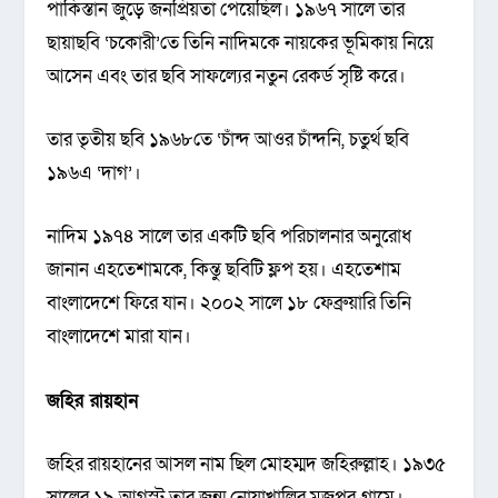
পাকিস্তান জুড়ে জনপ্রিয়তা পেয়েছিল। ১৯৬৭ সালে তার
ছায়াছবি ‘চকোরী’তে তিনি নাদিমকে নায়কের ভূমিকায় নিয়ে
আসেন এবং তার ছবি সাফল্যের নতুন রেকর্ড সৃষ্টি করে।
তার তৃতীয় ছবি ১৯৬৮তে ‘চাঁন্দ আওর চাঁন্দনি, চতুর্থ ছবি
১৯৬এ ‘দাগ’।
নাদিম ১৯৭৪ সালে তার একটি ছবি পরিচালনার অনুরোধ
জানান এহতেশামকে, কিন্তু ছবিটি ফ্লপ হয়। এহতেশাম
বাংলাদেশে ফিরে যান। ২০০২ সালে ১৮ ফেব্রুয়ারি তিনি
বাংলাদেশে মারা যান।
জহির রায়হান
জহির রায়হানের আসল নাম ছিল মোহম্মদ জহিরুল্লাহ। ১৯৩৫
সালের ১৯ আগস্ট তার জন্ম নোয়াখালির মজুপুর গ্রামে।