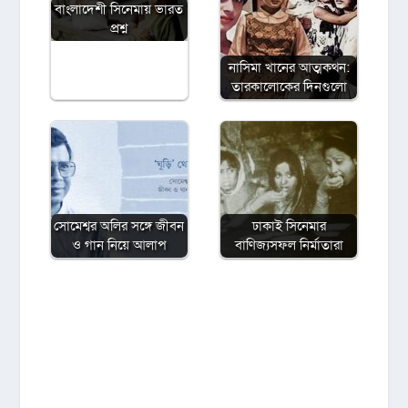
বাংলাদেশী সিনেমায় ভারত
প্রশ্ন
নাসিমা খানের আত্মকথন:
তারকালোকের দিনগুলো
সোমেশ্বর অলির সঙ্গে জীবন
ঢাকাই সিনেমার
ও গান নিয়ে আলাপ
বাণিজ্যসফল নির্মাতারা