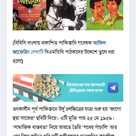
(বিবিসি বাংলায় প্রকাশিত পাকিস্তানি গবেষক
আকিল
জাফেরি
র লেখাটি
বিএমডিবি পাঠকদের উদ্দেশে তুলে ধরা
হলো
)
তৎকালীন পূর্ব পাকিস্তানে উর্দু চলচ্চিত্রের যাত্রা শুরু হয় ‘জাগো
হুয়া সাভেরা’ ছবিটি দিয়ে। এটি মুক্তি পায় ২৫ মে ১৯৫৯।
‘সামাজিক বাস্তবতা’ নিয়ে ভারতে তৈরি ‘পথের পাঁচালি’ আর