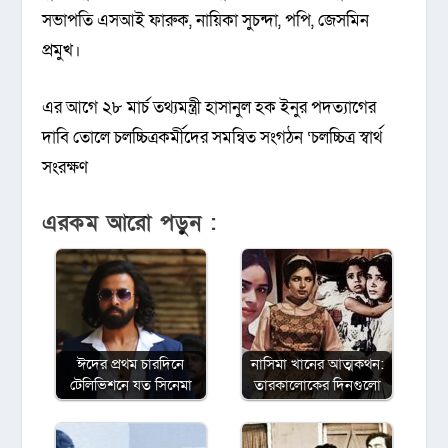
সভাপতি এসআই ফারুক, নায়িকা সুচন্দা, পপি, জেসমিন
প্রমুখ।
এর আগে ২৮ মার্চ তথ্যমন্ত্রী হাসানুল হক ইনুর পদত্যাগের
দাবি তোলে চলচ্চিত্রকর্মীদের সমন্বিত সংগঠন ‘চলচ্চিত্র স্বার্থ
সংরক্ষণ
এরকম আরো পড়ুন :
ঈদের প্রথম চারদিনে
নাসিমা খানের আত্মকথন:
টেলিভিশনে যত সিনেমা
তারকালোকের দিনগুলো