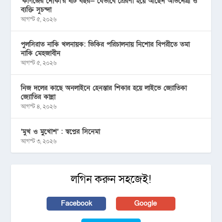
‘কাগজের নৌকা’র ষাট বছর— যেভাবে প্রেরণা হয়ে আছেন অভিনেত্রী ও
ব্যক্তি সুচন্দা
আগস্ট ৫, ২০২৬
পুলসিরাত নাকি খলনায়ক: ভিকির পরিচালনায় নিশোর বিপরীতে তমা
নাকি মেহজাবীন
আগস্ট ৫, ২০২৬
নিজ দলের কাছে অনলাইনে হেনস্তার শিকার হয়ে লাইভে জ্যোতিকা
জ্যোতির কান্না
আগস্ট ৪, ২০২৬
‘মুখ ও মু্খোশ’ : স্বপ্নের সিনেমা
আগস্ট ৩, ২০২৬
লগিন করুন সহজেই!
Facebook
Google