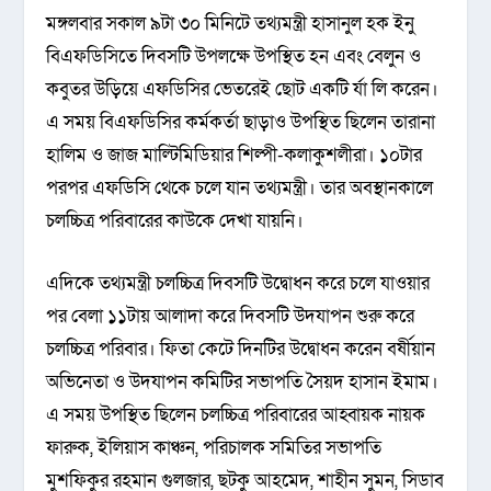
মঙ্গলবার সকাল ৯টা ৩০ মিনিটে তথ্যমন্ত্রী হাসানুল হক ইনু
বিএফডিসিতে দিবসটি উপলক্ষে উপস্থিত হন এবং বেলুন ও
কবুতর উড়িয়ে এফডিসির ভেতরেই ছোট একটি র্যা লি করেন।
এ সময় বিএফডিসির কর্মকর্তা ছাড়াও উপস্থিত ছিলেন তারানা
হালিম ও জাজ মাল্টিমিডিয়ার শিল্পী-কলাকুশলীরা। ১০টার
পরপর এফডিসি থেকে চলে যান তথ্যমন্ত্রী। তার অবস্থানকালে
চলচ্চিত্র পরিবারের কাউকে দেখা যায়নি।
এদিকে তথ্যমন্ত্রী চলচ্চিত্র দিবসটি উদ্বোধন করে চলে যাওয়ার
পর বেলা ১১টায় আলাদা করে দিবসটি উদযাপন শুরু করে
চলচ্চিত্র পরিবার। ফিতা কেটে দিনটির উদ্বোধন করেন বর্ষীয়ান
অভিনেতা ও উদযাপন কমিটির সভাপতি সৈয়দ হাসান ইমাম।
এ সময় উপস্থিত ছিলেন চলচ্চিত্র পরিবারের আহ্বায়ক নায়ক
ফারুক, ইলিয়াস কাঞ্চন, পরিচালক সমিতির সভাপতি
মুশফিকুর রহমান গুলজার, ছটকু আহমেদ, শাহীন সুমন, সিডাব