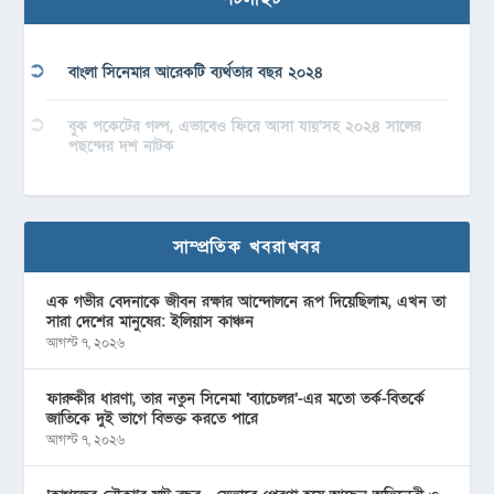
বাংলা সিনেমার আরেকটি ব্যর্থতার বছর ২০২৪
বুক পকেটের গল্প, এভাবেও ফিরে আসা যায়’সহ ২০২৪ সালের
পছন্দের দশ নাটক
সাম্প্রতিক খবরাখবর
এক গভীর বেদনাকে জীবন রক্ষার আন্দোলনে রূপ দিয়েছিলাম, এখন তা
সারা দেশের মানুষের: ইলিয়াস কাঞ্চন
আগস্ট ৭, ২০২৬
ফারুকীর ধারণা, তার নতুন সিনেমা ‘ব্যাচেলর’-এর মতো তর্ক-বিতর্কে
জাতিকে দুই ভাগে বিভক্ত করতে পারে
আগস্ট ৭, ২০২৬