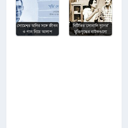
সোমেশ্বর অলির সঙ্গে জীবন
বিটিভির ‌'সোনালি যুগের'
ও গান নিয়ে আলাপ
মুক্তিযুদ্ধের নাটকগুলো