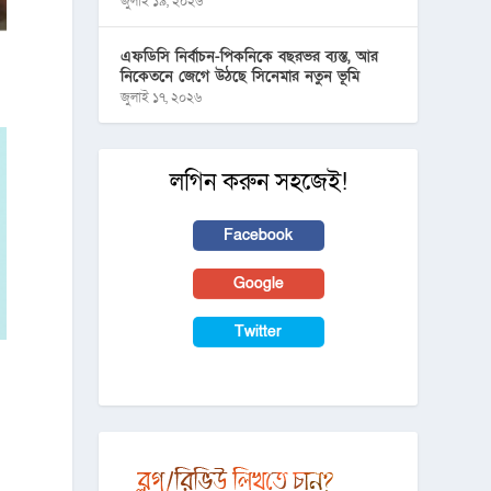
জুলাই ১৯, ২০২৬
এফডিসি নির্বাচন-পিকনিকে বছরভর ব্যস্ত, আর
নিকেতনে জেগে উঠছে সিনেমার নতুন ভূমি
জুলাই ১৭, ২০২৬
লগিন করুন সহজেই!
Facebook
Google
Twitter