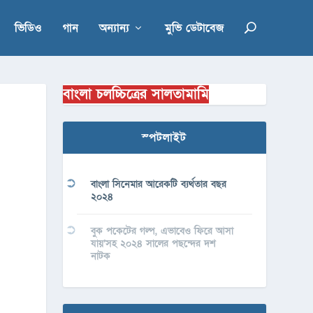
ভিডিও
গান
অন্যান্য
মুভি ডেটাবেজ
বাংলা চলচ্চিত্রের সালতামামি
স্পটলাইট
বাংলা সিনেমার আরেকটি ব্যর্থতার বছর
২০২৪
বুক পকেটের গল্প, এভাবেও ফিরে আসা
যায়’সহ ২০২৪ সালের পছন্দের দশ
নাটক