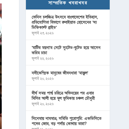
সাম্প্রতিক খবরাখবর
ভেনিস চলচ্চিত্র উৎসবে বাংলাদেশের ইতিহাস,
প্রতিযোগিতা বিভাগে রুবাইয়াত হোসেনের ‘দ্য
ডিফিকাল্ট ব্রাইড’
জুলাই ২৩, ২০২৬
‘মাটির ময়না’র সেটে স্যুটেড-বুটেড হয়ে আসেন
করিম চাচা
জুলাই ২২, ২০২৬
নদীকেন্দ্রিক মানুষের জীবনধারা ‘মাস্তুল’
জুলাই ২০, ২০২৬
দীর্ঘ সময় পার্শ্ব চরিত্রে অভিনয়ের পর এবার
মিসির আলী হয়ে মূল ভূমিকায় চঞ্চল চৌধুরী
জুলাই ২০, ২০২৬
সিনেমায় নামমাত্র, সমিতি পুরোপুরি: এফডিসিতে
পদের জোর, বড় পর্দায় কোথায় তারা?