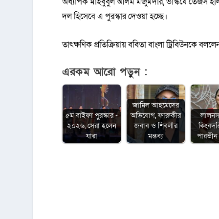
অধ্যাপক মাহবুবুল আলম মজুমদার, ভাস্কর্যে তেজস হ
দল হিসেবে এ পুরস্কার দেওয়া হচ্ছে।
তাৎক্ষণিক প্রতিক্রিয়ায় ববিতা বাংলা ট্রিবিউনকে ব
এরকম আরো পড়ুন :
জামিল আহমেদের
৫ম বাইফা পুরস্কার -
অভিযোগ, ফারুকীর
লালনস
২০২৬, সেরা হলেন
জবাব ও শিবলীর
কিংবদন্
যারা
মন্তব্য
পারভীন