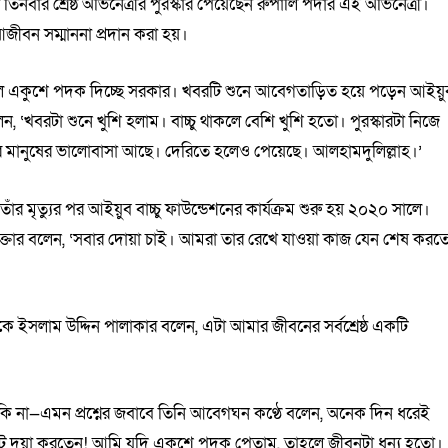
 তিনবার শ্রেষ্ঠ অভিনেত্রীর পুরস্কার পেয়েছেন রুপালি পর্দার এই অভিনেত্রী।
আজীবন সম্মাননা প্রদান করা হয়।
৬ সালে একুশে পদক দিচ্ছে সরকার। খবরটি শুনে আবেগতাড়িত হয়ে পড়েন আইয়ু
েন, ‘খবরটা শুনে খুশি হলাম। বাচ্চু থাকলে বেশি খুশি হতো। পুরস্কারটা নিজে
শের মানুষের ভালোবাসা আছে। দেরিতে হলেও পেয়েছে। আলহামদুলিল্লাহ।’
ঁর মৃত্যুর পর আইয়ুব বাচ্চু ফাউন্ডেশনের কার্যক্রম শুরু হয় ২০২০ সালে।
আক্তার বলেন, ‘সবার দোয়া চাই। আমরা তার রেখে যাওয়া কাজ যেন শেষ করত
ে ইসলাম উদ্দিন পালাকার বলেন, এটা আমার জীবনের সর্বশ্রেষ্ঠ একটি
 ছিল কি না—এমন প্রশ্নের জবাবে তিনি আবেগঘন কণ্ঠে বলেন, অনেক দিন ধরেই
টু দয়া করতেন! আমি যদি একুশে পদক পেতাম, তাহলে জীবনটা ধন্য হতো।