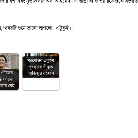
ালদার যশ এবং নৃত্যকলায় অর্থী আহমেদ। এ ছাড়া ব্যান্ড ওয়ারফেজকে সংগীত
ললেন, ‘খবরটি শুনে ভালো লাগলো। এটুকুই।’
মরণোত্তর একুশে
পুরস্কারে স্বীকৃত
ংগীতের
আজিজুর রহমান
তি ফরিদা
 আর নেই