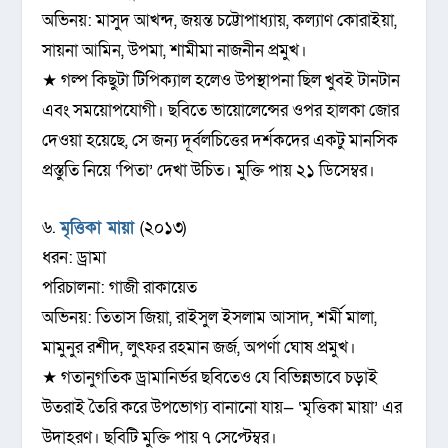
অভিনয়: মাসুদ আখন্দ, জয়ন্ত চট্টোপাধ্যায়, কল্যাণ কোরাইয়া,
সায়না আমিন, উপমা, শামীমা নাজনীন প্রমুখ।
★ গল্প কিছুটা টিপিক্যাল হলেও উপস্থাপনা ছিল খুবই টানটান
এবং সময়োপযোগী। ছবিতে ভায়োলেন্সের ওপর হালকা জোর
দেওয়া হয়েছে, সে জন্য দূর্বলচিত্তের দর্শকদের একটু মানসিক
প্রস্তুতি নিয়ে ‘পিতা’ দেখা উচিত। মুক্তি পায় ২১ ডিসেম্বর।
৬.
মৃত্তিকা মায়া
(২০১৩)
ধরন: ড্রামা
পরিচালনা: গাজী রাকায়েত
অভিনয়: তিতাস জিয়া, রাইসুল ইসলাম আসাদ, শর্মী মালা,
মামুনুর রশীদ, লুৎফর রহমান জর্জ, অপর্ণা ঘোষ প্রমুখ।
★ গতানুগতিক ড্রামানির্ভর ছবিতেও যে বিভিন্নভাবে চড়াই
উতরাই তৈরি করে উপভোগ্য বানানো যায়— ‘মৃত্তিকা মায়া’ এর
উদাহরণ। ছবিটি মুক্তি পায় ৭ সেপ্টেম্বর।