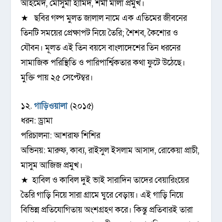
আহমেদ, মৌসুমী হামিদ, শর্মী মালা প্রমুখ।
★ ছবির গল্প মুলত জালাল নামে এক এতিমের জীবনের
তিনটি সময়ের প্রেক্ষাপট নিয়ে তৈরি; শৈশব, কৈশোর ও
যৌবন। মূলত এই তিন বয়সে বাংলাদেশের তিন ধরনের
সামাজিক পরিস্থিতি ও পারিপার্শ্বিকতার কথা ফুটে উঠেছে।
মুক্তি পায় ২৫ সেপ্টেম্বর।
১২.
গাড়িওয়ালা
(২০১৫)
ধরন: ড্রামা
পরিচালনা: আশরাফ শিশির
অভিনয়: মারুফ, কাব্য, রাইসুল ইসলাম আসাদ, রোকেয়া প্রাচী,
মাসুম আজিজ প্রমুখ।
★ হাবিল ও কাবিল দুই ভাই সারাদিন তাদের বেয়ারিংয়ের
তৈরি গাড়ি নিয়ে সারা গ্রামে ঘুরে বেড়ায়। এই গাড়ি নিয়ে
বিভিন্ন প্রতিযোগিতায় অংশগ্রহণ করে। কিন্তু প্রতিবারই তারা