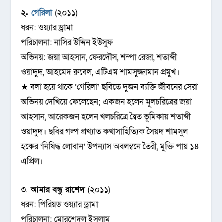
২.
গেরিলা
(২০১১)
ধরন: ওয়্যার ড্রামা
পরিচালনা: নাসির উদ্দিন ইউসুফ
অভিনয়: জয়া আহসান, ফেরদৌস, শম্পা রেজা, শতাব্দী
ওয়াদুদ, আহমেদ রুবেল, এটিএম শামসুজ্জামান প্রমুখ।
★ বলা হয়ে থাকে ‘গেরিলা’ ছবিতে দুজন ব্যক্তি জীবনের সেরা
অভিনয় দেখিয়ে ফেলেছেন; একজন হলেন মূলচরিত্রের জয়া
আহসান, আরেকজন হলেন খলচরিত্রে দ্বৈত ভূমিকায় শতাব্দী
ওয়াদুদ। ছবির গল্প প্রখ্যাত কথাসাহিত্যিক সৈয়দ শামসুল
হকের ‘নিষিদ্ধ লোবান’ উপন্যাস অবলম্বনে তৈরী, মুক্তি পায় ১৪
এপ্রিল।
৩.
আমার বন্ধু রাশেদ
(২০১১)
ধরন: পিরিয়ড ওয়্যার ড্রামা
পরিচালনা: মোরশেদুল ইসলাম