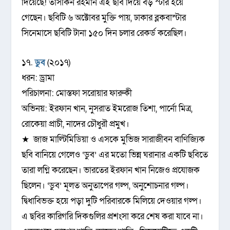
দিয়েছে! তাসকিন রহমান এই ছবি দিয়ে বড় স্টার হয়ে
গেছেন। ছবিটি ৬ অক্টোবর মুক্তি পায়, ঢাকার ব্লকবাস্টার
সিনেমাসে ছবিটি টানা ১৫০ দিন চলার রেকর্ড করেছিল।
১৭.
ডুব
(২০১৭)
ধরন: ড্রামা
পরিচালনা: মোস্তফা সরোয়ার ফারুকী
অভিনয়: ইরফান খান, নুসরাত ইমরোজ তিশা, পার্নো মিত্র,
রোকেয়া প্রাচী, নাদের চৌধুরৗ প্রমুখ।
★ জাজ মাল্টিমিডিয়া ও এসকে মুভিজ সারাজীবন বাণিজ্যিক
ছবি বানিয়ে গেলেও ‘ডুব’ এর মতো ভিন্ন ঘরানার একটি ছবিতে
তারা লগ্নি করেছেন। ভারতের ইরফান খান নিজেও প্রযোজক
ছিলেন। ‘ডুব’ মূলত অনুতাপের গল্প, অনুশোচনার গল্প।
দ্বিধাবিভক্ত হয়ে পড়া দুটি পরিবারকে মিলিয়ে দেওয়ার গল্প।
এ ছবির কারিগরি দিকগুলির প্রশংসা করে শেষ করা যাবে না।