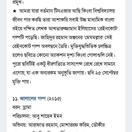
প্রমুখ।
★ আমরা যারা বর্তমান টিনএজার আছি কিংবা বিশ্ববিদ্যালয়
জীবন পার করছি তারা আশাকরি সবাই উচ্চ মাধ্যমিক বাংলা
বইয়ে নন্দিত লেখক আখতারুজ্জামান ইলিয়াসের ‘রেইনকোট’
গল্পটি পড়েছি। জাহিদুর রহমান অঞ্জনের ‘মেঘমল্লার’ সেই
রেইনকোট গল্প অবলম্বনে তৈরি। মুক্তিযুদ্ধভিত্তিক চলচ্চিত্র
হলেও ছবিতে কোনো অ্যাকশন দৃশ্য কিংবা গোলাগুলি নেই।
পুরো ছবিটিই একটু ধীরগতিতে সাসপেন্স রেখে রেখে সামনে
এগোয়, যা এক অন্যরকম অনুভূতি জাগায়। ছবি ২৫ সেপ্টেম্বর
মুক্তি পায়।
১১.
জালালের গল্প
(২০১৫)
ধরন: ড্রামা
পরিচালনা: আবু শাহেদ ইমন
অভিনয়: আরাফাত রহমান, মোশাররফ করিম, তৌকীর