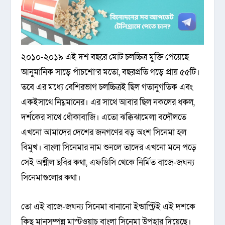
২০১০-২০১৯ এই দশ বছরে মোট চলচ্চিত্র মুক্তি পেয়েছে
আনুমানিক সাড়ে পাঁচশো’র মতো, বছরপ্রতি গড়ে প্রায় ৫৫টি।
তবে এর মধ্যে বেশিরভাগ চলচ্চিত্রই ছিল গতানুগতিক এবং
একইসাথে নিম্নমানের। এর সাথে আবার ছিল নকলের ধকল,
দর্শকের সাথে ধোঁকাবাজি। এতো ঝক্কিঝামেলা বদৌলতে
এখনো আমাদের দেশের জনগণের বড় অংশ সিনেমা হল
বিমুখ। বাংলা সিনেমার নাম শুনলে তাদের এখনো মনে পড়ে
সেই অশ্লীল ছবির কথা, এফডিসি থেকে নির্মিত বাজে-জঘন্য
সিনেমাগুলোর কথা।
তো এই বাজে-জঘন্য সিনেমা বানানো ইন্ডাস্ট্রিই এই দশকে
কিছু মানসম্পন্ন মাস্টওয়াচ বাংলা সিনেমা উপহার দিয়েছে।