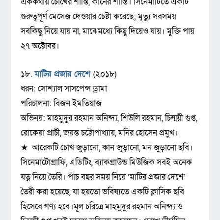
এককথায় চোখের শান্তি, কানের শান্তি। সিনেমাটিতে একটি
গুরুত্বপূর্ণ মেসেজ দেওয়ার চেষ্টা করেছে; মৃত্যু সবসময়
সবকিছু নিয়ে যায় না, মাঝেমধ্যে কিছু দিয়েও যায়। মুক্তি পায়
২৭ অক্টোবর।
১৮.
মাটির প্রজার দেশে
(২০১৮)
ধরন: সোশ্যাল সাসপেন্স ড্রামা
পরিচালনা: বিজন ইমতিয়াজ
অভিনয়: মাহমুদুর রহমান অনিন্দ্য, শিউলি রহমান, চিন্ময়ী গুপ্ত,
রোকেয়া প্রাচী, জয়ন্ত চট্টোপাধ্যায়, মনির হোসেন প্রমুখ।
★ আরেকটি চোখ জুড়ানো, কান জুড়ানো, মন জুড়ানো ছবি।
সিনেমাটোগ্রাফি, এডিটিং, ব্যাকগ্রাউন্ড মিউজিক সবই অনেক
যত্ন নিয়ে তৈরি। পাঁচ বছর সময় নিয়ে ‘মাটির প্রজার দেশে’
তৈরী করা হয়েছে, যা হয়তো ভবিষ্যতে এক‌টি ক্লাসিক ছবি
হিসেবে গণ্য হবে।মূল চরিত্রে মাহমুদুর রহমান অনিন্দ্য ও