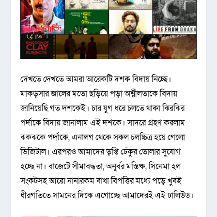
দেখতে দেখতে আমরা আরেকটি দশক বিদায় নিচ্ছে।
মাকড়সার জালের মতো ছড়িয়ে পড়া অশ্লীলতাকে বিদায়
জানিয়েছি গত দশকেই। চার যুগ ধরে চলতে থাকা ঝিরঝির
পর্দাকে বিদায় জানালাম এই দশকে। সাদরে গ্রহণ করলাম
ঝকঝকে পর্দাকে, এনালগ থেকে সকল চলচ্চিত্র হয়ে গেলো
ডিজিটাল। এরপরও আমাদের তৃপ্তি ঢেঁকুর তোলার সুযোগ
হচ্ছে না। বাজেটে সীমাবদ্ধতা, অনুর্বর মস্তিষ্ক, সিনেমা হল
সংকটসহ আরো নানারকম বাধা বিপত্তির মধ্যে পড়ে খুবই
ধীরগতিতে সামনের দিকে এগোচ্ছে আমাদেরই এই ঢালিউড।