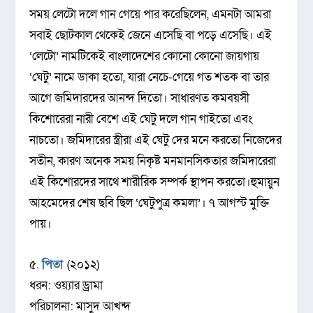
সময় লেটো দলে গান গেয়ে পার করেছিলেন, এমনটা আমরা
সবাই ছোটকাল থেকেই জেনে এসেছি বা পড়ে এসেছি। এই
‘লেটো’ নামটিকেই বাংলাদেশের কোনো কোনো জায়গায়
‘ঘেটু’ নামে ডাকা হতো, যারা নেচে-গেয়ে গত শতক বা তার
আগে জমিদারদের আনন্দ দিতো। সাধারণত কমবয়সী
কিশোরেরা নারী বেশে এই ঘেটু দলে গান গাইতো এবং
নাচতো। জমিদারের স্ত্রীরা এই ঘেটু দের মনে করতো নিজেদের
সতীন, কারণ অনেক সময় নিকৃষ্ট মনমানসিকতার জমিদারেরা
এই কিশোরদের সাথে শারীরিক সম্পর্ক স্থাপন করতো।হুমায়ুন
আহমেদের শেষ ছবি ছিল ‘ঘেটুপুত্র কমলা’। ৭ আগস্ট মুক্তি
পায়।
৫.
পিতা
(২০১২)
ধরন: ওয়্যার ড্রামা
পরিচালনা: মাসুদ আখন্দ