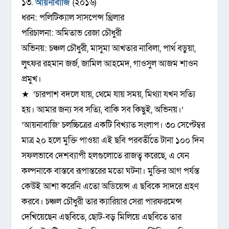
১৩.
আয়নাবাজি
(২০১৬)
ধরন: পলিটিক্যাল সাসপেন্স থ্রিলার
পরিচালনা: অমিতাভ রেজা চৌধুরী
অভিনয়: চঞ্চল চৌধুরী, মাসুমা আখতার নাবিলা, পার্থ বড়ুয়া,
লুৎফর রহমান জর্জ, জামিল আহমেদ, গাওসুল আজম শাওন
প্রমুখ।
★ ‘চারপাশ বদলে যায়, থেমে যায় সময়, মিথ্যা যখন সত্যি
হয়। আমার জন্য সব সত্যি, বাকি সব কিছুই, অভিনয়।’
‘আয়নাবাজি’ চলচ্চিত্রের একটি বিখ্যাত সংলাপ। ৩০ সেপ্টেম্বর
মাত্র ২০ হলে মুক্তি পাওয়া এই ছবি পরবর্তীতে টানা ১০০ দিন
সফলভাবে দেশব্যাপী হলগুলোতে রাজত্ব করেছে, এ যেন
কল্পনাকে বাস্তবে রূপান্তরের মতো ঘটনা। মুক্তির আগ পর্যন্ত
কেউই আশা করেনি এতো অডিয়েন্স এ ছবিকে সাদরে গ্রহণ
করবে। চঞ্চল চৌধুরী তার ক্যারিয়ার সেরা পারফরমেন্স
দেখিয়েছেন এছবিতে, ছোট-বড় মিলিয়ে এছবিতে তার