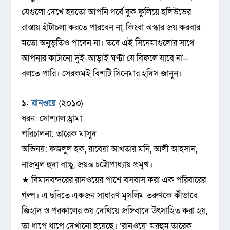
যেগুলো দেখে হয়তো আপনি গর্বে বুক ফুলিয়ে হলিউডের
রাস্তায় হাঁটাচলা করতে পারবেন না, কিংবা অস্কার জয় করবার
মতো অনুভুতিও পাবেন না। তবে এই সিনেমাগুলোর সাথে
আপনার কাটানো দুই-আড়াই ঘণ্টা যে বিফলে যাবে না—
বলতে পারি। সেরকমই বিশটি সিনেমার হদিস জানুন।
১.
রানওয়ে
(২০১০)
ধরন: সোশ্যাল ড্রামা
পরিচালনা: তারেক মাসুদ
অভিনয়: ফজলুল হক, রাবেয়া আখতার মনি, আলী আহসান,
নাজমুল হুদা বাচ্চু, জয়ন্ত চট্টোপাধ্যায় প্রমুখ।
★ বিমানবন্দরের রানওয়ের পাশে বসবাস করা এক পরিবারের
গল্প। এ ছবিতে একজন সাধারণ মুসলিম তরুণকে কীভাবে
জিহাদ ও পরকালের ভয় দেখিয়ে জঙ্গিবাদে উৎসাহিত করা হয়,
তা ধাপে ধাপে দেখানো হয়েছে। ‘রানওয়ে’ মরহুম তারেক