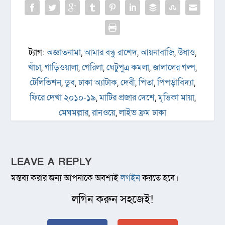
ট্যাগ:
অজ্ঞাতনামা
,
আমার বন্ধু রাশেদ
,
আয়নাবাজি
,
উধাও
,
খাঁচা
,
গাড়িওয়ালা
,
গেরিলা
,
ঘেটুপুত্র কমলা
,
জালালের গল্প
,
টেলিভিশন
,
ডুব
,
ঢাকা অ্যাটাক
,
দেবী
,
পিতা
,
পিপড়াঁবিদ্যা
,
ফিরে দেখা ২০১০-১৯
,
মাটির প্রজার দেশে
,
মৃত্তিকা মায়া
,
মেঘমল্লার
,
রানওয়ে
,
লাইভ ফ্রম ঢাকা
LEAVE A REPLY
মন্তব্য করার জন্য আপনাকে অবশ্যই
লগইন
করতে হবে।
লগিন করুন সহজেই!