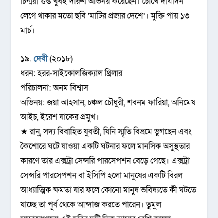
চিন্ময়ী গুপ্ত খুবই দারুণ অভিনয় করেছেন। চোখে দীর্ঘদিন
লেগে থাকার মতো ছবি ‘মাটির প্রজার দেশে’। মুক্তি পায় ১৩
মার্চ।
১৯.
দেবী
(২০১৮)
ধরন: হরর-সাইকোলজিক্যাল থ্রিলার
পরিচালনা: অনম বিশ্বাস
অভিনয়: জয়া আহসান, চঞ্চল চৌধুরী, শবনম ফারিয়া, অনিমেষ
আইচ, ইরেশ যাকের প্রমুখ।
★ রানু, সদ্য বিবাহিত যুবতী, যিনি স্মৃতি বিভ্রমে ভুগছেন এবং
কৈশোরে ঘটে যাওয়া একটি ঘটনার ফলে মানসিক অসুস্থতার
কারণে তার এক্সট্রা সেন্সরি পারসেপশন বেড়ে গেছে। এক্সট্রা
সেন্সরি পারসেপশন বা ইসিপি হলো মানুষের একটি বিরল
আধ্যাত্মিক ক্ষমতা যার ফলে কোনো মানুষ ভবিষ্যতে কী ঘটতে
যাচ্ছে তা পূর্ব থেকে আন্দাজ করতে পারেন। তুমুল