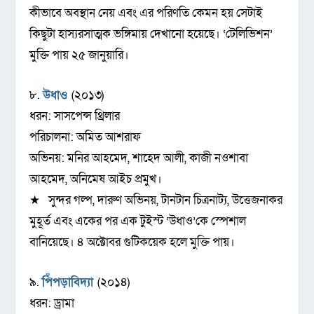
কীভাবে অবস্থান নেয় এবং এর পরিণতি কেমন হয় সেটাই
কিছুটা হাস্যরসাত্মক ভঙ্গিমায় দেখানো হয়েছে। ‘টেলিভিশন’
মুক্তি পায় ২৫ জানুয়ারি।
৮.
উধাও
(২০১৩)
ধরন: সাসপেন্স থ্রিলার
পরিচালনা: অমিত আশরাফ
অভিনয়: মনির আহমেদ, শাহেদ আলী, কাজী নওশাবা
আহমেদ, অনিমেষ আইচ প্রমুখ।
★ সুন্দর গল্প, দারুণ অভিনয়, টানটান চিত্রনাট্য, উত্তেজনাকর
মুহূর্ত এবং একের পর এক টুইস্ট ‘উধাও’কে স্পেশাল
বানিয়েছে। ৪ অক্টোবর গুটিকয়েক হলে মুক্তি পায়।
৯.
পিঁপড়াবিদ্যা
(২০১৪)
ধরন: ড্রামা