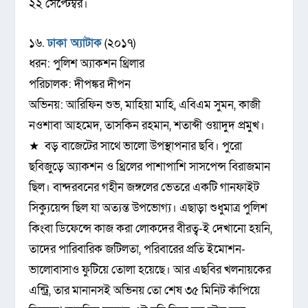
২২ সেপ্টেম্বর।
১৬.
ঢাকা অ্যাটাক
(২০১৭)
ধরন: পুলিশ অ্যাকশন থ্রিলার
পরিচালক: দীপঙ্কর দীপন
অভিনয়: আরিফিন শুভ, মাহিয়া মাহি, এবিএম সুমন, কাজী
নওশাবা আহমেদ, তাসকিন রহমান, শতাব্দী ওয়াদুদ প্রমুখ।
★ বড় বাজেটের সাথে ভালো উপস্থাপনার ছবি। পুরো
ছবিজুড়ে অ্যাকশন ও থ্রিলের পাশাপাশি সাসপেন্স বিরাজমান
ছিল। বান্দরবনের গহীন জঙ্গলের ভেতরে একটি গানফাইট
সিক্যুয়েন্স ছিল যা অত্যন্ত উপভোগ্য। এছাড়া শুধুমাত্র পুলিশ
কিংবা ডিফেন্সে কাজ করা লোকদের বীরত্ব-ই দেখানো হয়নি,
তাদের পারিবারিক জটিলতা, পরিবারের প্রতি ইমোশন-
ভালোবাসাও ফুটিয়ে তোলা হয়েছে। আর এছবির খলনায়কের
এন্ট্রি, তার মানানসই অভিনয় তো শেষ ৩৫ মিনিট কাঁপিয়ে