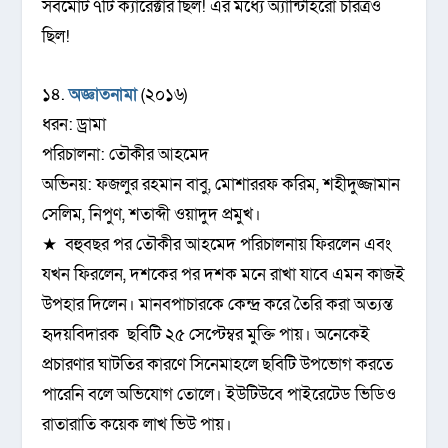
সর্বমোট ৭টি ক্যারেক্টার ছিল! এর মধ্যে অ্যান্টিহিরো চরিত্রও
ছিল!
১৪.
অজ্ঞাতনামা
(২০১৬)
ধরন: ড্রামা
পরিচালনা: তৌকীর আহমেদ
অভিনয়: ফজলুর রহমান বাবু, মোশাররফ করিম, শহীদুজ্জামান
সেলিম, নিপুণ, শতাব্দী ওয়াদুদ প্রমুখ।
★ বহুবছর পর তৌকীর আহমেদ পরিচালনায় ফিরলেন এবং
যখন ফিরলেন, দশকের পর দশক মনে রাখা যাবে এমন কাজই
উপহার দিলেন। মানবপাচারকে কেন্দ্র করে তৈরি করা অত্যন্ত
হৃদয়বিদারক ছবিটি ২৫ সেপ্টেম্বর মুক্তি পায়। অনেকেই
প্রচারণার ঘাটতির কারণে সিনেমাহলে ছবিটি উপভোগ করতে
পারেনি বলে অভিযোগ তোলে। ইউটিউবে পাইরেটেড ভিডিও
রাতারাতি কয়েক লাখ ভিউ পায়।