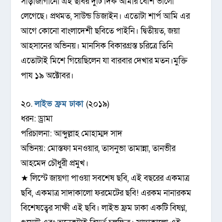
সাড়াজাগানো এই ছবির দুটি দিক আমার বেশি ভালো
লেগেছে। প্রথমত, সাউন্ড ডিজাইন। এতোটা শার্প আমি এর
আগে কোনো বাংলাদেশী ছবিতে পাইনি। দ্বিতীয়ত, জয়া
আহসানের অভিনয়। মানসিক বিকারগ্রস্ত চরিত্রে তিনি
এতোটাই মিশে গিয়েছিলেন যা বারবার দেখার মতন।মুক্তি
পায ১৯ অক্টোবর।
২০.
লাইভ ফ্রম ঢাকা
(২০১৯)
ধরন: ড্রামা
পরিচালনা: আব্দুল্লাহ মোহাম্মদ সাদ
অভিনয়: মোস্তফা মনওয়ার, তাসনুভা তামান্না, তানভীর
আহমেদ চৌধুরী প্রমুখ।
★ লিস্টে জায়গা পাওয়া সবশেষ ছবি, এই বছরের একমাত্র
ছবি, একমাত্র সাদাকালো ফরমেটের ছবি! এরকম নানারকম
বিশেষত্বের সাক্ষী এই ছবি। লাইভ ফ্রম ঢাকা একটি বিষণ্ন,