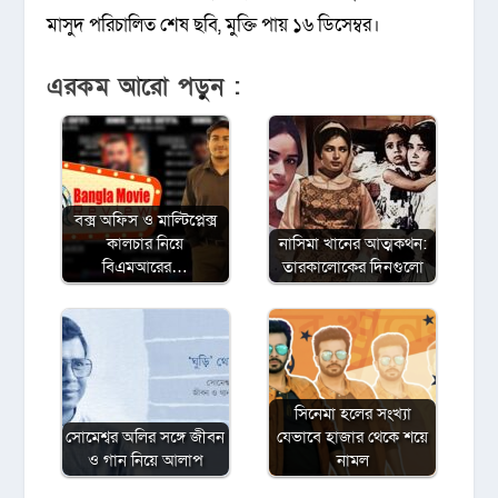
মাসুদ পরিচালিত শেষ ছবি, মুক্তি পায় ১৬ ডিসেম্বর।
এরকম আরো পড়ুন :
বক্স অফিস ও মাল্টিপ্লেক্স
কালচার নিয়ে
নাসিমা খানের আত্মকথন:
বিএমআরের…
তারকালোকের দিনগুলো
সিনেমা হলের সংখ্যা
সোমেশ্বর অলির সঙ্গে জীবন
যেভাবে হাজার থেকে শয়ে
ও গান নিয়ে আলাপ
নামল