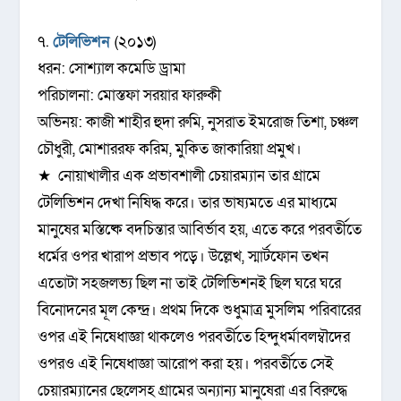
৭.
টেলিভিশন
(২০১৩)
ধরন: সোশ্যাল কমেডি ড্রামা
পরিচালনা: মোস্তফা সরয়ার ফারুকী
অভিনয়: কাজী শাহীর হুদা রুমি, নুসরাত ইমরোজ তিশা, চঞ্চল
চৌধুরী, মোশাররফ করিম, মুকিত জাকারিয়া প্রমুখ।
★ নোয়াখালীর এক প্রভাবশালী চেয়ারম্যান তার গ্রামে
টেলিভিশন দেখা নিষিদ্ধ করে। তার ভাষ্যমতে এর মাধ্যমে
মানুষের মস্তিষ্কে বদচিন্তার আবির্ভাব হয়, এতে করে পরবর্তীতে
ধর্মের ওপর খারাপ প্রভাব পড়ে। উল্লেখ, স্মার্টফোন তখন
এতোটা সহজলভ্য ছিল না তাই টেলিভিশনই ছিল ঘরে ঘরে
বিনোদনের মূল কেন্দ্র। প্রথম দিকে শুধুমাত্র মুসলিম পরিবারের
ওপর এই নিষেধাজ্ঞা থাকলেও পরবর্তীতে হিন্দুধর্মাবলম্বৗদের
ওপরও এই নিষেধাজ্ঞা আরোপ করা হয়। পরবর্তীতে সেই
চেয়ারম্যানের ছেলেসহ গ্রামের অন্যান্য মানুষেরা এর বিরুদ্ধে