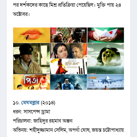
পর দর্শকদের কাছে মিশ্র প্রতিক্রিয়া পেয়েছিল। মুক্তি পায় ২৪
অক্টোবর।
১০.
মেঘমল্লার
(২০১৪)
ধরন: সাসপেন্স ড্রামা
পরিচালনা: জাহিদুর রহমান অঞ্জন
অভিনয়: শহীদুজ্জামান সেলিম, অপর্ণা ঘোষ, জয়ন্ত চট্টোপাধ্যায়