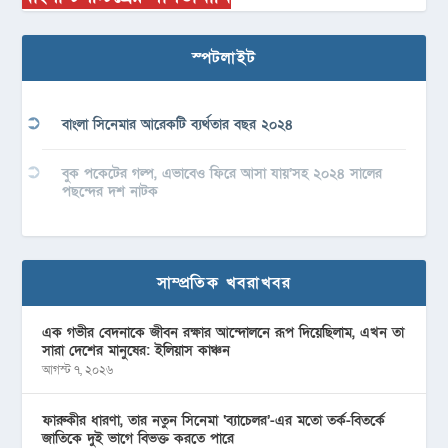
স্পটলাইট
বাংলা সিনেমার আরেকটি ব্যর্থতার বছর ২০২৪
বুক পকেটের গল্প, এভাবেও ফিরে আসা যায়’সহ ২০২৪ সালের
পছন্দের দশ নাটক
সাম্প্রতিক খবরাখবর
এক গভীর বেদনাকে জীবন রক্ষার আন্দোলনে রূপ দিয়েছিলাম, এখন তা
সারা দেশের মানুষের: ইলিয়াস কাঞ্চন
আগস্ট ৭, ২০২৬
ফারুকীর ধারণা, তার নতুন সিনেমা ‘ব্যাচেলর’-এর মতো তর্ক-বিতর্কে
জাতিকে দুই ভাগে বিভক্ত করতে পারে