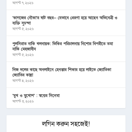
আগস্ট ৭, ২০২৬
‘কাগজের নৌকা’র ষাট বছর— যেভাবে প্রেরণা হয়ে আছেন অভিনেত্রী ও
ব্যক্তি সুচন্দা
আগস্ট ৫, ২০২৬
পুলসিরাত নাকি খলনায়ক: ভিকির পরিচালনায় নিশোর বিপরীতে তমা
নাকি মেহজাবীন
আগস্ট ৫, ২০২৬
নিজ দলের কাছে অনলাইনে হেনস্তার শিকার হয়ে লাইভে জ্যোতিকা
জ্যোতির কান্না
আগস্ট ৪, ২০২৬
‘মুখ ও মু্খোশ’ : স্বপ্নের সিনেমা
আগস্ট ৩, ২০২৬
লগিন করুন সহজেই!