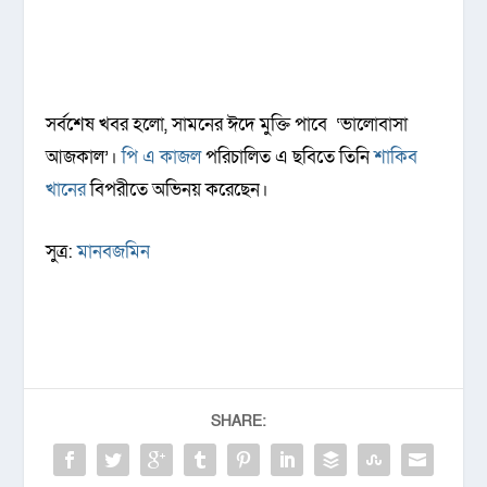
সর্বশেষ খবর হলো, সামনের ঈদে মুক্তি পাবে ‘ভালোবাসা
আজকাল’।
পি এ কাজল
পরিচালিত এ ছবিতে তিনি
শাকিব
খানের
বিপরীতে অভিনয় করেছেন।
সুত্র:
মানবজমিন
SHARE: