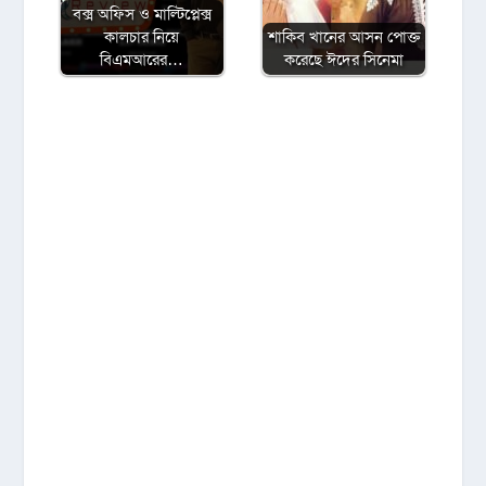
বক্স অফিস ও মাল্টিপ্লেক্স
কালচার নিয়ে
শাকিব খানের আসন পোক্ত
বিএমআরের…
করেছে ঈদের সিনেমা