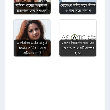
নাসিমা খানের আত্মকথন:
সোমেশ্বর অলির সঙ্গে জীবন
তারকালোকের দিনগুলো
ও গান নিয়ে আলাপ
এফডিসির এমডি মাসুমা
দেশের বিজ্ঞাপন বাজারের
রহমান তানির নিয়োগ
৮০ শতাংশ একটি গ্রুপের
বাতিলের দাবি
হাতে