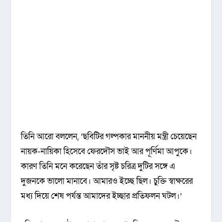
তিনি আরো বললেন, ‘ছবিটির গল্পকার মাননীয় মন্ত্রী চেয়েছেন
নায়ক-নায়িকা হিসেবে ফেরদৌস ভাই আর পূর্ণিমা আপুকে।
কারণ তিনি মনে করেছেন তাঁর সৃষ্ট চরিত্র দুটির সঙ্গে এ
দুজনকে ভালো মানাবে। আমারও ইচ্ছে ছিল। চুক্তি স্বাক্ষরের
মধ্য দিয়ে শেষ পর্যন্ত আমাদের ইচ্ছার প্রতিফলন ঘটল।’