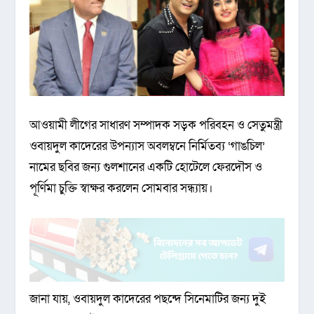
আওয়ামী লীগের সাধারণ সম্পাদক সড়ক পরিবহন ও সেতুমন্ত্রী
ওবায়দুল কাদেরের উপন্যাস অবলম্বনে নির্মিতব্য ‘গাঙচিল’
নামের ছবির জন্য গুলশানের একটি হোটেলে ফেরদৌস ও
পূর্ণিমা চুক্তি স্বাক্ষর করলেন সোমবার সন্ধ্যায়।
জানা যায়, ওবায়দুল কাদেরের পছন্দে সিনেমাটির জন্য দুই