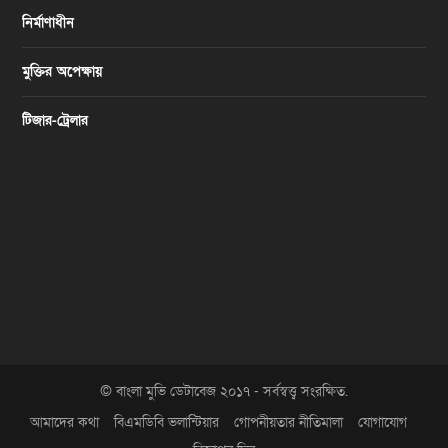
নির্মাণাধীন
মুক্তির অপেক্ষায়
টিজার-ট্রেলার
© বাংলা মুভি ডেটাবেজ ২০১৭ - সর্বস্বত্ত্ব সংরক্ষিত.
আমাদের কথা
বিএমডিবি ভলান্টিয়ার
গোপনীয়তার নীতিমালা
যোগাযোগ