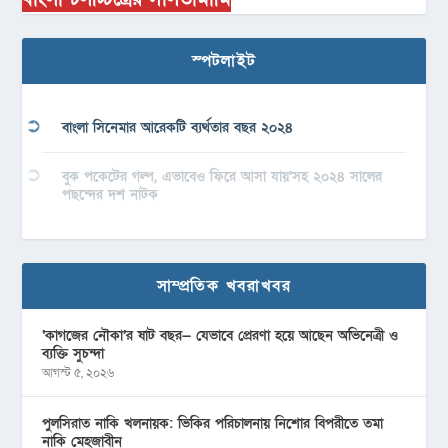
স্পটলাইট
বাংলা সিনেমার আরেকটি ব্যর্থতার বছর ২০২৪
বুক পকেটের গল্প, এভাবেও ফিরে আসা যায়’সহ ২০২৪ সালের
পছন্দের দশ নাটক
সাম্প্রতিক খবরাখবর
‘কাগজের নৌকা’র ষাট বছর— যেভাবে প্রেরণা হয়ে আছেন অভিনেত্রী ও
ব্যক্তি সুচন্দা
আগস্ট ৫, ২০২৬
পুলসিরাত নাকি খলনায়ক: ভিকির পরিচালনায় নিশোর বিপরীতে তমা
নাকি মেহজাবীন