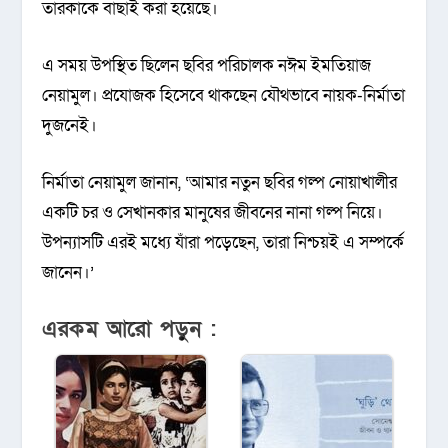
তারকাকে বাছাই করা হয়েছে।
এ সময় উপস্থিত ছিলেন ছবির পরিচালক নঈম ইমতিয়াজ
নেয়ামুল। প্রযোজক হিসেবে থাকছেন যৌথভাবে নায়ক-নির্মাতা
দুজনেই।
নির্মাতা নেয়ামুল জানান, ‘আমার নতুন ছবির গল্প নোয়াখালীর
একটি চর ও সেখানকার মানুষের জীবনের নানা গল্প নিয়ে।
উপন্যাসটি এরই মধ্যে যাঁরা পড়েছেন, তারা নিশ্চয়ই এ সম্পর্কে
জানেন।’
এরকম আরো পড়ুন :