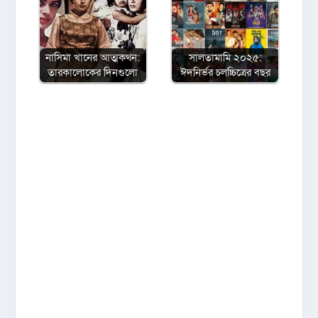
নাসিমা খানের আত্মকথন:
সালতামামি ২০২৫:
তারকালোকের দিনগুলো
ঈদনির্ভর চলচ্চিত্রের বছর