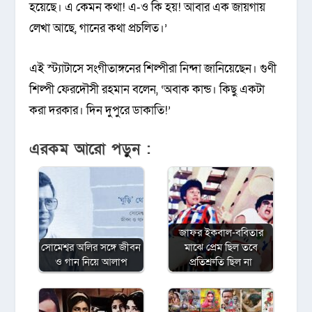
হয়েছে। এ কেমন কথা! এ-ও কি হয়! আবার এক জায়গায়
লেখা আছে, গানের কথা প্রচলিত।’
এই স্ট্যাটাসে সংগীতাঙ্গনের শিল্পীরা নিন্দা জানিয়েছেন। গুণী
শিল্পী ফেরদৌসী রহমান বলেন, ‘অবাক কান্ড। কিছু একটা
করা দরকার। দিন দুপুরে ডাকাতি!’
এরকম আরো পড়ুন :
জাফর ইকবাল-ববিতার
সোমেশ্বর অলির সঙ্গে জীবন
মাঝে প্রেম ছিল তবে
ও গান নিয়ে আলাপ
প্রতিশ্রুতি ছিল না