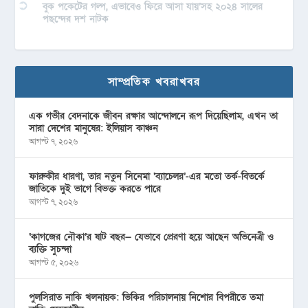
বুক পকেটের গল্প, এভাবেও ফিরে আসা যায়’সহ ২০২৪ সালের
পছন্দের দশ নাটক
সাম্প্রতিক খবরাখবর
এক গভীর বেদনাকে জীবন রক্ষার আন্দোলনে রূপ দিয়েছিলাম, এখন তা
সারা দেশের মানুষের: ইলিয়াস কাঞ্চন
আগস্ট ৭, ২০২৬
ফারুকীর ধারণা, তার নতুন সিনেমা ‘ব্যাচেলর’-এর মতো তর্ক-বিতর্কে
জাতিকে দুই ভাগে বিভক্ত করতে পারে
আগস্ট ৭, ২০২৬
‘কাগজের নৌকা’র ষাট বছর— যেভাবে প্রেরণা হয়ে আছেন অভিনেত্রী ও
ব্যক্তি সুচন্দা
আগস্ট ৫, ২০২৬
পুলসিরাত নাকি খলনায়ক: ভিকির পরিচালনায় নিশোর বিপরীতে তমা