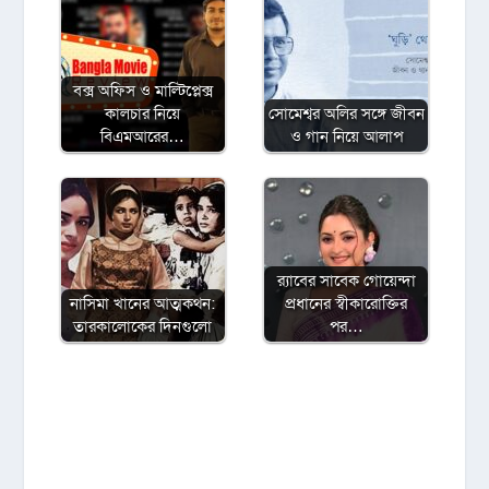
বক্স অফিস ও মাল্টিপ্লেক্স
কালচার নিয়ে
সোমেশ্বর অলির সঙ্গে জীবন
বিএমআরের…
ও গান নিয়ে আলাপ
র‍্যাবের সাবেক গোয়েন্দা
নাসিমা খানের আত্মকথন:
প্রধানের স্বীকারোক্তির
তারকালোকের দিনগুলো
পর…