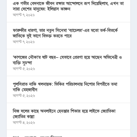
এক গভীর বেদনাকে জীবন রক্ষার আন্দোলনে রূপ দিয়েছিলাম, এখন তা
সারা দেশের মানুষের: ইলিয়াস কাঞ্চন
আগস্ট ৭, ২০২৬
ফারুকীর ধারণা, তার নতুন সিনেমা ‘ব্যাচেলর’-এর মতো তর্ক-বিতর্কে
জাতিকে দুই ভাগে বিভক্ত করতে পারে
আগস্ট ৭, ২০২৬
‘কাগজের নৌকা’র ষাট বছর— যেভাবে প্রেরণা হয়ে আছেন অভিনেত্রী ও
ব্যক্তি সুচন্দা
আগস্ট ৫, ২০২৬
পুলসিরাত নাকি খলনায়ক: ভিকির পরিচালনায় নিশোর বিপরীতে তমা
নাকি মেহজাবীন
আগস্ট ৫, ২০২৬
নিজ দলের কাছে অনলাইনে হেনস্তার শিকার হয়ে লাইভে জ্যোতিকা
জ্যোতির কান্না
আগস্ট ৪, ২০২৬