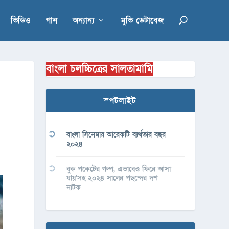
ভিডিও
গান
অন্যান্য
মুভি ডেটাবেজ
বাংলা চলচ্চিত্রের সালতামামি
স্পটলাইট
বাংলা সিনেমার আরেকটি ব্যর্থতার বছর
২০২৪
বুক পকেটের গল্প, এভাবেও ফিরে আসা
যায়’সহ ২০২৪ সালের পছন্দের দশ
নাটক