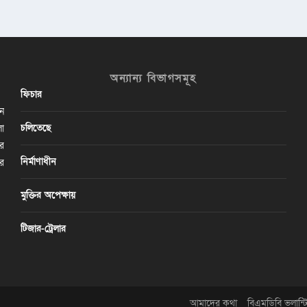
অন্যান্য বিভাগসমূহ
ফিচার
ান
চলিতেছে
লা
ির
নির্মাণাধীন
ের
মুক্তির অপেক্ষায়
টিজার-ট্রেলার
আমাদের কথা
বিএমডিবি ভলান্টি