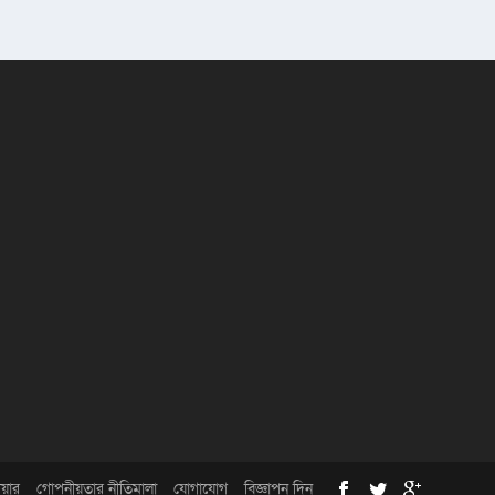
য়ার
গোপনীয়তার নীতিমালা
যোগাযোগ
বিজ্ঞাপন দিন