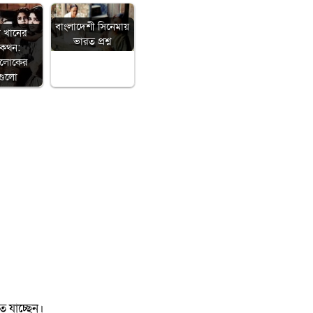
বাংলাদেশী সিনেমায়
া খানের
ভারত প্রশ্ন
মকথন:
ালোকের
গুলো
ে যাচ্ছেন।