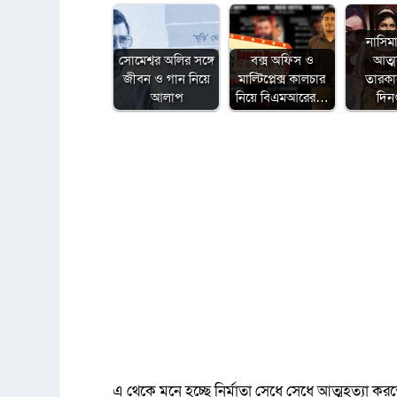
নাসিম
সোমেশ্বর অলির সঙ্গে
বক্স অফিস ও
আত্
জীবন ও গান নিয়ে
মাল্টিপ্লেক্স কালচার
তারক
আলাপ
নিয়ে বিএমআরের…
দিন
এ থেকে মনে হচ্ছে নির্মাতা সেধে সেধে আত্মহত্যা করত