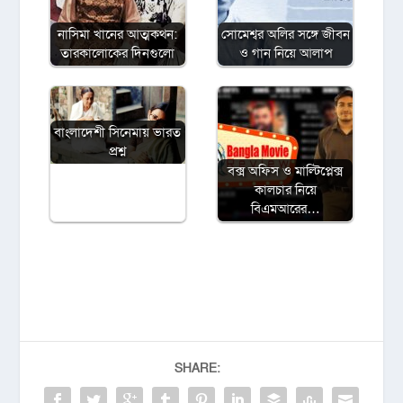
নাসিমা খানের আত্মকথন:
সোমেশ্বর অলির সঙ্গে জীবন
তারকালোকের দিনগুলো
ও গান নিয়ে আলাপ
বাংলাদেশী সিনেমায় ভারত
প্রশ্ন
বক্স অফিস ও মাল্টিপ্লেক্স
কালচার নিয়ে
বিএমআরের…
SHARE: