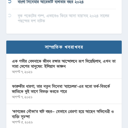
বাংলা সিনেমার আরেকটি ব্যর্থতার বছর ২০২৪
বুক পকেটের গল্প, এভাবেও ফিরে আসা যায়’সহ ২০২৪ সালের
পছন্দের দশ নাটক
সাম্প্রতিক খবরাখবর
এক গভীর বেদনাকে জীবন রক্ষার আন্দোলনে রূপ দিয়েছিলাম, এখন তা
সারা দেশের মানুষের: ইলিয়াস কাঞ্চন
আগস্ট ৭, ২০২৬
ফারুকীর ধারণা, তার নতুন সিনেমা ‘ব্যাচেলর’-এর মতো তর্ক-বিতর্কে
জাতিকে দুই ভাগে বিভক্ত করতে পারে
আগস্ট ৭, ২০২৬
‘কাগজের নৌকা’র ষাট বছর— যেভাবে প্রেরণা হয়ে আছেন অভিনেত্রী ও
ব্যক্তি সুচন্দা
আগস্ট ৫, ২০২৬