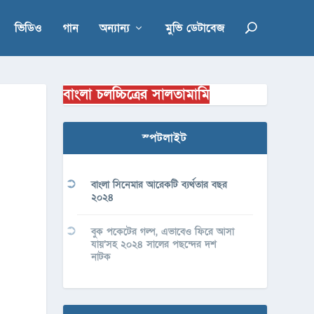
ভিডিও
গান
অন্যান্য
মুভি ডেটাবেজ
বাংলা চলচ্চিত্রের সালতামামি
স্পটলাইট
বাংলা সিনেমার আরেকটি ব্যর্থতার বছর
২০২৪
বুক পকেটের গল্প, এভাবেও ফিরে আসা
যায়’সহ ২০২৪ সালের পছন্দের দশ
নাটক