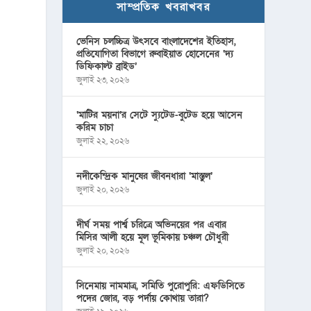
সাম্প্রতিক খবরাখবর
ভেনিস চলচ্চিত্র উৎসবে বাংলাদেশের ইতিহাস,
প্রতিযোগিতা বিভাগে রুবাইয়াত হোসেনের ‘দ্য
ডিফিকাল্ট ব্রাইড’
জুলাই ২৩, ২০২৬
‘মাটির ময়না’র সেটে স্যুটেড-বুটেড হয়ে আসেন
করিম চাচা
জুলাই ২২, ২০২৬
নদীকেন্দ্রিক মানুষের জীবনধারা ‘মাস্তুল’
জুলাই ২০, ২০২৬
দীর্ঘ সময় পার্শ্ব চরিত্রে অভিনয়ের পর এবার
মিসির আলী হয়ে মূল ভূমিকায় চঞ্চল চৌধুরী
জুলাই ২০, ২০২৬
সিনেমায় নামমাত্র, সমিতি পুরোপুরি: এফডিসিতে
পদের জোর, বড় পর্দায় কোথায় তারা?