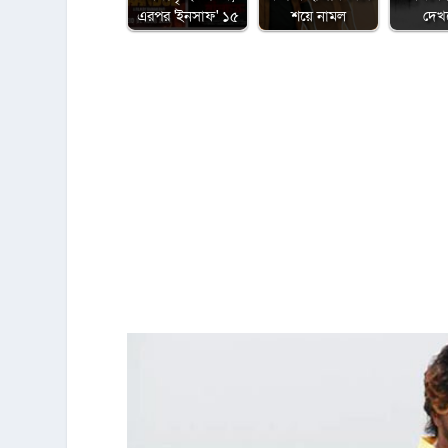
এরপর 'ইনসাফ' ১৫
শয়ে নামল
দেখ