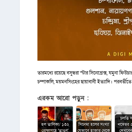
তারমধ্যে রয়েছে বসুন্ধরা স্টার সিনেপ্লেক্স, যমুনা ফিউচ
চম্পাকলি, ময়মনসিংহের ছায়াবানী ইত্যাদি। পরবর্তীত
এরকম আরো পড়ুন :
চলতি সপ
হল তালিকা/ ১৩২
সিনেমা হলের সংখ্যা
নভেম্বর
প্রেক্ষাগৃহে 'তাণ্ডব',
যেভাবে হাজার থেকে
দেখবেন