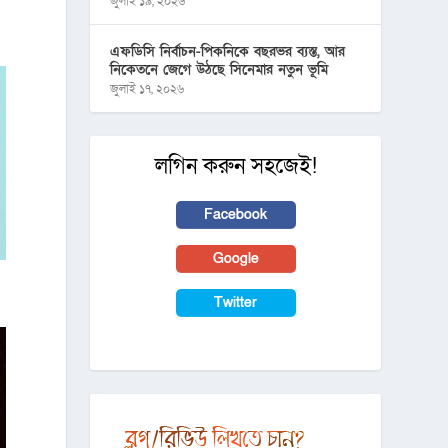
জুলাই ১৯, ২০২৬
এফডিসি নির্বাচন-পিকনিকে বছরভর ব্যস্ত, আর
নিকেতনে জেগে উঠছে সিনেমার নতুন ভূমি
জুলাই ১৭, ২০২৬
লগিন করুন সহজেই!
Facebook
Google
Twitter