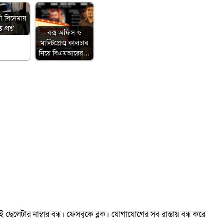
ী সিনেমায়
প্রশ্ন
বক্স অফিস ও
মাল্টিপ্লেক্স কালচার
নিয়ে বিএমআরের…
েলেটার নাম্বার বন্ধ। ফেসবুকে ব্লক। যোগাযোগের সব রাস্তায় বন্ধ করে