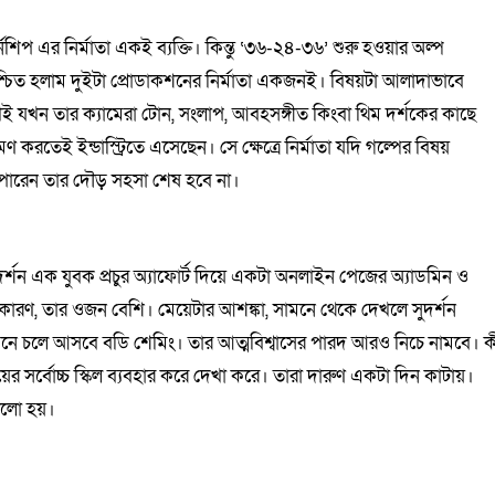
শিপ এর নির্মাতা একই ব্যক্তি। কিন্তু ‘৩৬-২৪-৩৬’ শুরু হওয়ার অল্প
শ্চিত হলাম দুইটা প্রোডাকশনের নির্মাতা একজনই। বিষয়টা আলাদাভাবে
ই যখন তার ক্যামেরা টোন, সংলাপ, আবহসঙ্গীত কিংবা থিম দর্শকের কাছে
মণ করতেই ইন্ডাস্ট্রিতে এসেছেন। সে ক্ষেত্রে নির্মাতা যদি গল্পের বিষয়
ে পারেন তার দৌড় সহসা শেষ হবে না।
শন এক যুবক প্রচুর অ্যাফোর্ট দিয়ে একটা অনলাইন পেজের অ্যাডমিন ও
 কারণ, তার ওজন বেশি। মেয়েটার আশঙ্কা, সামনে থেকে দেখলে সুদর্শন
ামনে চলে আসবে বডি শেমিং। তার আত্মবিশ্বাসের পারদ আরও নিচে নামবে। ক
য়ের সর্বোচ্চ স্কিল ব্যবহার করে দেখা করে। তারা দারুণ একটা দিন কাটায়।
ালো হয়।