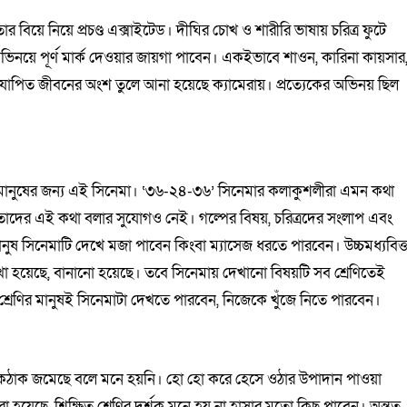
 বিয়ে নিয়ে প্রচণ্ড এক্সাইটেড। দীঘির চোখ ও শারীরি ভাষায় চরিত্র ফুটে
 অভিনয়ে পূর্ণ মার্ক দেওয়ার জায়গা পাবেন। একইভাবে শাওন, কারিনা কায়সার
যাপিত জীবনের অংশ তুলে আনা হয়েছে ক্যামেরায়। প্রত্যেকের অভিনয় ছিল
ের মানুষের জন্য এই সিনেমা। ‘৩৬-২৪-৩৬’ সিনেমার কলাকুশলীরা এমন কথা
াদের এই কথা বলার সুযোগও নেই। গল্পের বিষয়, চরিত্রদের সংলাপ এবং
নুষ সিনেমাটি দেখে মজা পাবেন কিংবা ম্যাসেজ ধরতে পারবেন। উচ্চমধ্যবিত্
লেখা হয়েছে, বানানো হয়েছে। তবে সিনেমায় দেখানো বিষয়টি সব শ্রেণিতেই
্রেণির মানুষই সিনেমাটা দেখতে পারবেন, নিজেকে খুঁজে নিতে পারবেন।
িকঠাক জমেছে বলে মনে হয়নি। হো হো করে হেসে ওঠার উপাদান পাওয়া
 হয়েছে, শিক্ষিত শ্রেণির দর্শক মনে হয় না হাসার মতো কিছু পাবেন। অন্তত,