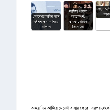
বাংলাদেশ
নাসিমা খানের
ভারত 
সোমেশ্বর অলির সঙ্গে
আত্মকথন:
জীবন ও গান নিয়ে
তারকালোকের
আলাপ
দিনগুলো
রফুরে দিন কাটিয়ে মেয়েটা বাসায় ফেরে। এরপর থেকেই ছ