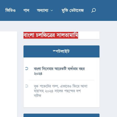
ভিডিও
গান
অন্যান্য
মুভি ডেটাবেজ
বাংলা চলচ্চিত্রের সালতামামি
স্পটলাইট
বাংলা সিনেমার আরেকটি ব্যর্থতার বছর
২০২৪
বুক পকেটের গল্প, এভাবেও ফিরে আসা
যায়’সহ ২০২৪ সালের পছন্দের দশ
নাটক