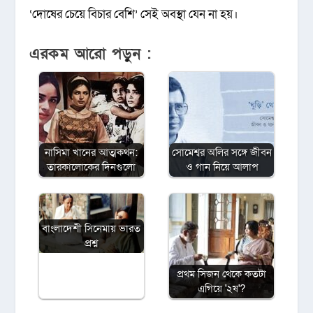
‘দোষের চেয়ে বিচার বেশি’ সেই অবস্থা যেন না হয়।
এরকম আরো পড়ুন :
নাসিমা খানের আত্মকথন:
সোমেশ্বর অলির সঙ্গে জীবন
তারকালোকের দিনগুলো
ও গান নিয়ে আলাপ
বাংলাদেশী সিনেমায় ভারত
প্রশ্ন
প্রথম সিজন থেকে কতটা
এগিয়ে '২ষ'?