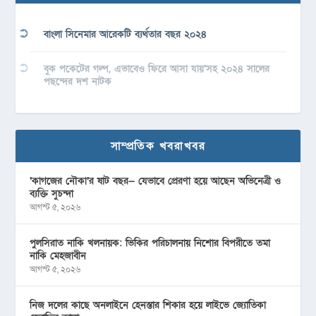
বাংলা সিনেমার আরেকটি ব্যর্থতার বছর ২০২৪
বুক পকেটের গল্প, এভাবেও ফিরে আসা যায়’সহ ২০২৪ সালের
পছন্দের দশ নাটক
সাম্প্রতিক খবরাখবর
‘কাগজের নৌকা’র ষাট বছর— যেভাবে প্রেরণা হয়ে আছেন অভিনেত্রী ও
ব্যক্তি সুচন্দা
আগস্ট ৫, ২০২৬
পুলসিরাত নাকি খলনায়ক: ভিকির পরিচালনায় নিশোর বিপরীতে তমা
নাকি মেহজাবীন
আগস্ট ৫, ২০২৬
নিজ দলের কাছে অনলাইনে হেনস্তার শিকার হয়ে লাইভে জ্যোতিকা