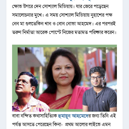
ক্ষোভ উগরে দেন সোশ্যাল মিডিয়ায়। যার জেরে পড়েছেন
সমালোচনার মুখে। এ সময় সোশ্যাল মিডিয়ায় নুহাশের পক্ষ
নেন মা গুলতেকিন খান ও বোন নোভা আহমেদ। এর পরপরই
তরুণ নির্মাতা আরেক পোস্টে নিজের মতামত পরিষ্কার করেন।
বাবা নন্দিত কথাসাহিত্যিক
হুমায়ূন আহমেদে
র জন্য তিনি এই
পর্যন্ত আসতে পেরেছেন কিনা- প্রথম আলোর লাইভে এমন