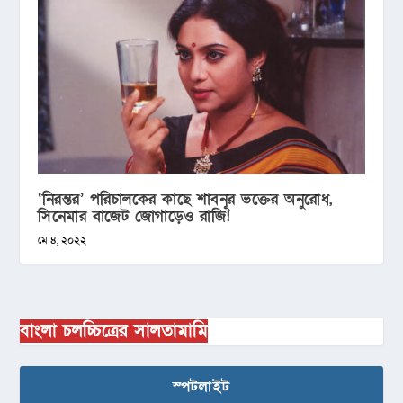
‘নিরন্তর’ পরিচালকের কাছে শাবনূর ভক্তের অনুরোধ,
সিনেমার বাজেট জোগাড়েও রাজি!
মে ৪, ২০২২
বাংলা চলচ্চিত্রের সালতামামি
স্পটলাইট