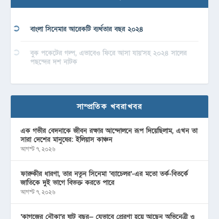
বাংলা সিনেমার আরেকটি ব্যর্থতার বছর ২০২৪
বুক পকেটের গল্প, এভাবেও ফিরে আসা যায়’সহ ২০২৪ সালের
পছন্দের দশ নাটক
সাম্প্রতিক খবরাখবর
এক গভীর বেদনাকে জীবন রক্ষার আন্দোলনে রূপ দিয়েছিলাম, এখন তা
সারা দেশের মানুষের: ইলিয়াস কাঞ্চন
আগস্ট ৭, ২০২৬
ফারুকীর ধারণা, তার নতুন সিনেমা ‘ব্যাচেলর’-এর মতো তর্ক-বিতর্কে
জাতিকে দুই ভাগে বিভক্ত করতে পারে
আগস্ট ৭, ২০২৬
‘কাগজের নৌকা’র ষাট বছর— যেভাবে প্রেরণা হয়ে আছেন অভিনেত্রী ও