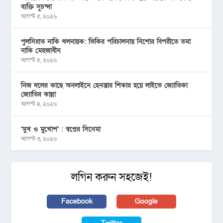
ব্যক্তি সুচন্দা
আগস্ট ৫, ২০২৬
পুলসিরাত নাকি খলনায়ক: ভিকির পরিচালনায় নিশোর বিপরীতে তমা
নাকি মেহজাবীন
আগস্ট ৫, ২০২৬
নিজ দলের কাছে অনলাইনে হেনস্তার শিকার হয়ে লাইভে জ্যোতিকা
জ্যোতির কান্না
আগস্ট ৪, ২০২৬
‘মুখ ও মু্খোশ’ : স্বপ্নের সিনেমা
আগস্ট ৩, ২০২৬
লগিন করুন সহজেই!
Facebook
Google