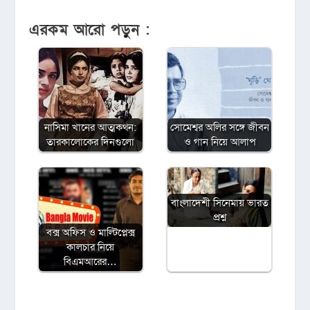
এরকম আরো পড়ুন :
নাসিমা খানের আত্মকথন:
সোমেশ্বর অলির সঙ্গে জীবন
তারকালোকের দিনগুলো
ও গান নিয়ে আলাপ
বাংলাদেশী সিনেমায় ভারত
প্রশ্ন
বক্স অফিস ও মাল্টিপ্লেক্স
কালচার নিয়ে
বিএমআরের…