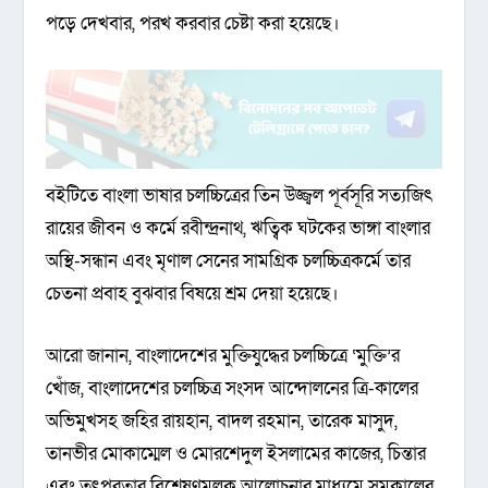
পড়ে দেখবার, পরখ করবার চেষ্টা করা হয়েছে।
বইটিতে বাংলা ভাষার চলচ্চিত্রের তিন উজ্জ্বল পূর্বসূরি সত্যজিৎ
রায়ের জীবন ও কর্মে রবীন্দ্রনাথ, ঋত্বিক ঘটকের ভাঙ্গা বাংলার
অস্থি-সন্ধান এবং মৃণাল সেনের সামগ্রিক চলচ্চিত্রকর্মে তার
চেতনা প্রবাহ বুঝবার বিষয়ে শ্রম দেয়া হয়েছে।
আরো জানান, বাংলাদেশের মুক্তিযুদ্ধের চলচ্চিত্রে ‘মুক্তি’র
খোঁজ, বাংলাদেশের চলচ্চিত্র সংসদ আন্দোলনের ত্রি-কালের
অভিমুখসহ জহির রায়হান, বাদল রহমান, তারেক মাসুদ,
তানভীর মোকাম্মেল ও মোরশেদুল ইসলামের কাজের, চিন্তার
এবং তৎপরতার বিশ্লেষণমূলক আলোচনার মাধ্যমে সমকালের