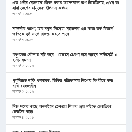
এক গভীর বেদনাকে জীবন রক্ষার আন্দোলনে রূপ দিয়েছিলাম, এখন তা
সারা দেশের মানুষের: ইলিয়াস কাঞ্চন
আগস্ট ৭, ২০২৬
ফারুকীর ধারণা, তার নতুন সিনেমা ‘ব্যাচেলর’-এর মতো তর্ক-বিতর্কে
জাতিকে দুই ভাগে বিভক্ত করতে পারে
আগস্ট ৭, ২০২৬
‘কাগজের নৌকা’র ষাট বছর— যেভাবে প্রেরণা হয়ে আছেন অভিনেত্রী ও
ব্যক্তি সুচন্দা
আগস্ট ৫, ২০২৬
পুলসিরাত নাকি খলনায়ক: ভিকির পরিচালনায় নিশোর বিপরীতে তমা
নাকি মেহজাবীন
আগস্ট ৫, ২০২৬
নিজ দলের কাছে অনলাইনে হেনস্তার শিকার হয়ে লাইভে জ্যোতিকা
জ্যোতির কান্না
আগস্ট ৪, ২০২৬