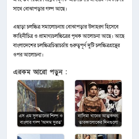
সাথে বোঝাপড়ার গল্প আছে।
এছাড়া চলচ্চিত্র সমালোচনায় বোঝাপড়ার উদাহরণ হিসেবে
কাহিনীচিত্র ও প্রামাণ্যচলচ্চিত্রের পৃথক আলোচনা আছে। আছে
বাংলাদেশের চলচ্চিত্রচিন্তাচর্চায় গুরুত্বপূর্ণ দুটি চলচ্চিত্রগ্রন্থের
ওপর আলোচনা।
এরকম আরো পড়ুন :
এস এম সুলতানের শিল্প ও
নাসিমা খানের আত্মকথন:
বাংলার গল্প 'আদম সুরত'
তারকালোকের দিনগুলো