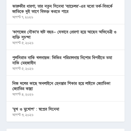
ফারুকীর ধারণা, তার নতুন সিনেমা ‘ব্যাচেলর’-এর মতো তর্ক-বিতর্কে
জাতিকে দুই ভাগে বিভক্ত করতে পারে
আগস্ট ৭, ২০২৬
‘কাগজের নৌকা’র ষাট বছর— যেভাবে প্রেরণা হয়ে আছেন অভিনেত্রী ও
ব্যক্তি সুচন্দা
আগস্ট ৫, ২০২৬
পুলসিরাত নাকি খলনায়ক: ভিকির পরিচালনায় নিশোর বিপরীতে তমা
নাকি মেহজাবীন
আগস্ট ৫, ২০২৬
নিজ দলের কাছে অনলাইনে হেনস্তার শিকার হয়ে লাইভে জ্যোতিকা
জ্যোতির কান্না
আগস্ট ৪, ২০২৬
‘মুখ ও মু্খোশ’ : স্বপ্নের সিনেমা
আগস্ট ৩, ২০২৬