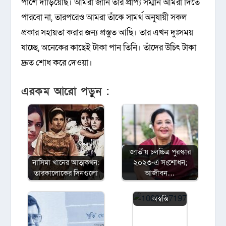
পাশে দাঁড়িয়েছি। আমরা জানি তাঁর প্রাপ্য সম্মান আমরা দিতে
পারবো না, তারপরেও আমরা তাঁকে সামর্থ অনুযায়ী সকল
প্রকার সহায়তা করার জন্য প্রস্তুত আছি। তার এখন দুঃসময়
যাচ্ছে, অনেকের কাছেই টাকা পান তিনি। তাঁদের উচিৎ টাকা
দ্রুত শোধ করে দেওয়া।
এরকম আরো পড়ুন :
জাতীয় চলচ্চিত্র পুরস্কার
নাসিমা খানের আত্মকথন:
২০২৩-এ সংশোধন;
‘জাতীয় চলচ্চিত্র
তারকালোকের দিনগুলো
আজীবন…
পুরস্কার ২০২৩’
নিয়ে স্বস্তি ও
অস্বস্তি