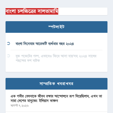
বাংলা চলচ্চিত্রের সালতামামি
স্পটলাইট
বাংলা সিনেমার আরেকটি ব্যর্থতার বছর ২০২৪
বুক পকেটের গল্প, এভাবেও ফিরে আসা যায়’সহ ২০২৪ সালের
পছন্দের দশ নাটক
সাম্প্রতিক খবরাখবর
এক গভীর বেদনাকে জীবন রক্ষার আন্দোলনে রূপ দিয়েছিলাম, এখন তা
সারা দেশের মানুষের: ইলিয়াস কাঞ্চন
আগস্ট ৭, ২০২৬