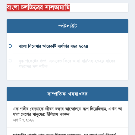
বাংলা চলচ্চিত্রের সালতামামি
স্পটলাইট
বাংলা সিনেমার আরেকটি ব্যর্থতার বছর ২০২৪
বুক পকেটের গল্প, এভাবেও ফিরে আসা যায়’সহ ২০২৪ সালের
পছন্দের দশ নাটক
সাম্প্রতিক খবরাখবর
এক গভীর বেদনাকে জীবন রক্ষার আন্দোলনে রূপ দিয়েছিলাম, এখন তা
সারা দেশের মানুষের: ইলিয়াস কাঞ্চন
আগস্ট ৭, ২০২৬