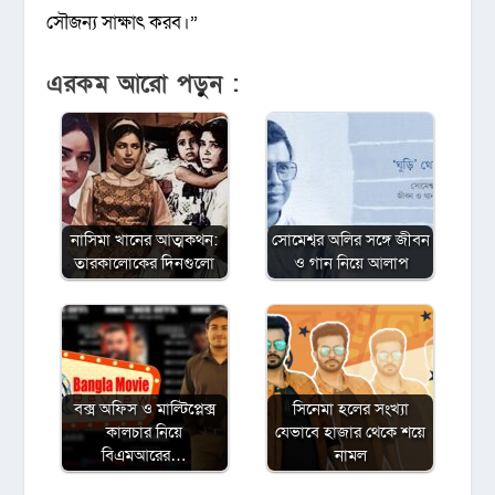
সৌজন্য সাক্ষাৎ করব।”
এরকম আরো পড়ুন :
নাসিমা খানের আত্মকথন:
সোমেশ্বর অলির সঙ্গে জীবন
তারকালোকের দিনগুলো
ও গান নিয়ে আলাপ
বক্স অফিস ও মাল্টিপ্লেক্স
সিনেমা হলের সংখ্যা
কালচার নিয়ে
যেভাবে হাজার থেকে শয়ে
বিএমআরের…
নামল