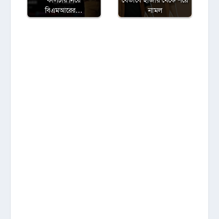
বিএমআরের…
নামল