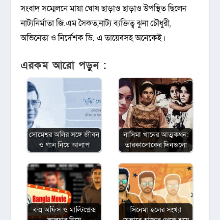
সংবাদ সম্মেলনে মায়া ঘোষ ছাড়াও ছাড়াও উপস্থিত ছিলেন
নাট্যনির্মাতা জি.এম সৈকত,নাট্য ব্যক্তিত্ব ঝুনা চৌধুরী,
অভিনেতা ও নির্দেশক ডি. এ তায়েবসহ অনেকেই।
এরকম আরো পড়ুন :
সোমেশ্বর অলির সঙ্গে জীবন
নাসিমা খানের আত্মকথন:
ও গান নিয়ে আলাপ
তারকালোকের দিনগুলো
বক্স অফিস ও মাল্টিপ্লেক্স
সিনেমা হলের সংখ্যা
কালচার নিয়ে
যেভাবে হাজার থেকে শয়ে