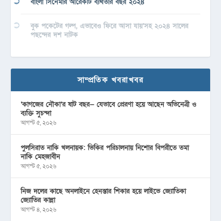
বাংলা সিনেমার আরেকটি ব্যর্থতার বছর ২০২৪
বুক পকেটের গল্প, এভাবেও ফিরে আসা যায়’সহ ২০২৪ সালের
পছন্দের দশ নাটক
সাম্প্রতিক খবরাখবর
‘কাগজের নৌকা’র ষাট বছর— যেভাবে প্রেরণা হয়ে আছেন অভিনেত্রী ও
ব্যক্তি সুচন্দা
আগস্ট ৫, ২০২৬
পুলসিরাত নাকি খলনায়ক: ভিকির পরিচালনায় নিশোর বিপরীতে তমা
নাকি মেহজাবীন
আগস্ট ৫, ২০২৬
নিজ দলের কাছে অনলাইনে হেনস্তার শিকার হয়ে লাইভে জ্যোতিকা
জ্যোতির কান্না
আগস্ট ৪, ২০২৬