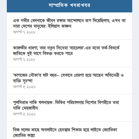
সাম্প্রতিক খবরাখবর
এক গভীর বেদনাকে জীবন রক্ষার আন্দোলনে রূপ দিয়েছিলাম, এখন তা
সারা দেশের মানুষের: ইলিয়াস কাঞ্চন
আগস্ট ৭, ২০২৬
ফারুকীর ধারণা, তার নতুন সিনেমা ‘ব্যাচেলর’-এর মতো তর্ক-বিতর্কে
জাতিকে দুই ভাগে বিভক্ত করতে পারে
আগস্ট ৭, ২০২৬
‘কাগজের নৌকা’র ষাট বছর— যেভাবে প্রেরণা হয়ে আছেন অভিনেত্রী ও
ব্যক্তি সুচন্দা
আগস্ট ৫, ২০২৬
পুলসিরাত নাকি খলনায়ক: ভিকির পরিচালনায় নিশোর বিপরীতে তমা
নাকি মেহজাবীন
আগস্ট ৫, ২০২৬
নিজ দলের কাছে অনলাইনে হেনস্তার শিকার হয়ে লাইভে জ্যোতিকা
জ্যোতির কান্না