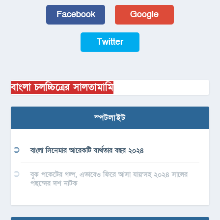
Facebook
Google
Twitter
বাংলা চলচ্চিত্রের সালতামামি
স্পটলাইট
বাংলা সিনেমার আরেকটি ব্যর্থতার বছর ২০২৪
বুক পকেটের গল্প, এভাবেও ফিরে আসা যায়’সহ ২০২৪ সালের
পছন্দের দশ নাটক