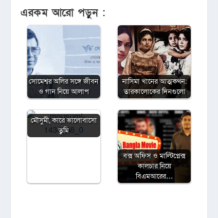
এরকম আরো পড়ুন :
সোমেশ্বর অলির সঙ্গে জীবন
নাসিমা খানের আত্মকথন:
ও গান নিয়ে আলাপ
তারকালোকের দিনগুলো
মৌসুমী, কারে ভালোবাসো
তুমি
বক্স অফিস ও মাল্টিপ্লেক্স
কালচার নিয়ে
বিএমআরের…