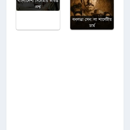
বাংলাদেশী সিনেমায় ভারত
প্রশ্ন
বনলতা সেন: লা শার্লেটীয়
চার্ম