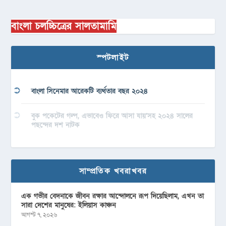
বাংলা চলচ্চিত্রের সালতামামি
স্পটলাইট
বাংলা সিনেমার আরেকটি ব্যর্থতার বছর ২০২৪
বুক পকেটের গল্প, এভাবেও ফিরে আসা যায়’সহ ২০২৪ সালের
পছন্দের দশ নাটক
সাম্প্রতিক খবরাখবর
এক গভীর বেদনাকে জীবন রক্ষার আন্দোলনে রূপ দিয়েছিলাম, এখন তা
সারা দেশের মানুষের: ইলিয়াস কাঞ্চন
আগস্ট ৭, ২০২৬