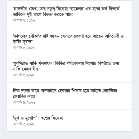
ফারুকীর ধারণা, তার নতুন সিনেমা ‘ব্যাচেলর’-এর মতো তর্ক-বিতর্কে
জাতিকে দুই ভাগে বিভক্ত করতে পারে
আগস্ট ৭, ২০২৬
‘কাগজের নৌকা’র ষাট বছর— যেভাবে প্রেরণা হয়ে আছেন অভিনেত্রী ও
ব্যক্তি সুচন্দা
আগস্ট ৫, ২০২৬
পুলসিরাত নাকি খলনায়ক: ভিকির পরিচালনায় নিশোর বিপরীতে তমা
নাকি মেহজাবীন
আগস্ট ৫, ২০২৬
নিজ দলের কাছে অনলাইনে হেনস্তার শিকার হয়ে লাইভে জ্যোতিকা
জ্যোতির কান্না
আগস্ট ৪, ২০২৬
‘মুখ ও মু্খোশ’ : স্বপ্নের সিনেমা
আগস্ট ৩, ২০২৬