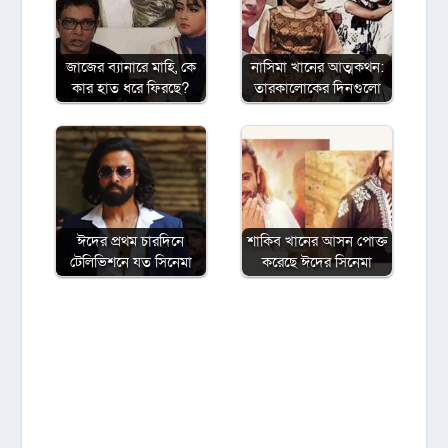
জাজের ব্যানারে মাহি, কে
নাসিমা খানের আত্মকথন:
কার হাত ধরে ফিরছে?
তারকালোকের দিনগুলো
ঈদের প্রথম চারদিনে
শাকিব খানের আসন পোক্ত
টেলিভিশনে যত সিনেমা
করেছে ঈদের সিনেমা