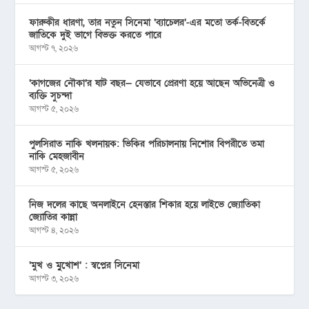
ফারুকীর ধারণা, তার নতুন সিনেমা ‘ব্যাচেলর’-এর মতো তর্ক-বিতর্কে
জাতিকে দুই ভাগে বিভক্ত করতে পারে
আগস্ট ৭, ২০২৬
‘কাগজের নৌকা’র ষাট বছর— যেভাবে প্রেরণা হয়ে আছেন অভিনেত্রী ও
ব্যক্তি সুচন্দা
আগস্ট ৫, ২০২৬
পুলসিরাত নাকি খলনায়ক: ভিকির পরিচালনায় নিশোর বিপরীতে তমা
নাকি মেহজাবীন
আগস্ট ৫, ২০২৬
নিজ দলের কাছে অনলাইনে হেনস্তার শিকার হয়ে লাইভে জ্যোতিকা
জ্যোতির কান্না
আগস্ট ৪, ২০২৬
‘মুখ ও মু্খোশ’ : স্বপ্নের সিনেমা
আগস্ট ৩, ২০২৬