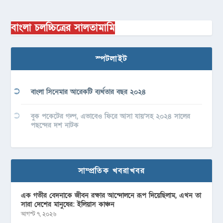
বাংলা চলচ্চিত্রের সালতামামি
স্পটলাইট
বাংলা সিনেমার আরেকটি ব্যর্থতার বছর ২০২৪
বুক পকেটের গল্প, এভাবেও ফিরে আসা যায়’সহ ২০২৪ সালের
পছন্দের দশ নাটক
সাম্প্রতিক খবরাখবর
এক গভীর বেদনাকে জীবন রক্ষার আন্দোলনে রূপ দিয়েছিলাম, এখন তা
সারা দেশের মানুষের: ইলিয়াস কাঞ্চন
আগস্ট ৭, ২০২৬