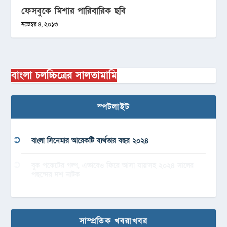
ফেসবুকে মিশার পারিবারিক ছবি
নভেম্বর ৪, ২০১৩
বাংলা চলচ্চিত্রের সালতামামি
স্পটলাইট
বাংলা সিনেমার আরেকটি ব্যর্থতার বছর ২০২৪
বুক পকেটের গল্প, এভাবেও ফিরে আসা যায়’সহ ২০২৪ সালের
পছন্দের দশ নাটক
সাম্প্রতিক খবরাখবর