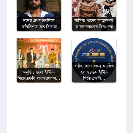
ঈদের প্রথম চারদিনে
নাসিমা খানের আত্মকথন:
টেলিভিশনে যত সিনেমা
তারকালোকের দিনগুলো
বর্ণাঢ্য আয়োজনে অনুষ্ঠিত
অনুষ্ঠিত হলো ইটিভি-
হল ২৪তম ইটিভি
সিজেএফবি পারফরম্যান্স…
সিজেএফবি…