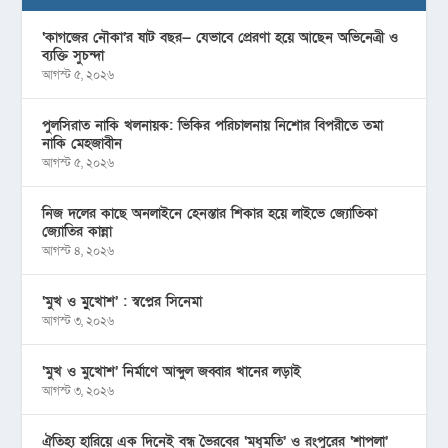
‘কাগজের নৌকা’র ষাট বছর— যেভাবে প্রেরণা হয়ে আছেন অভিনেত্রী ও
ব্যক্তি সুচন্দা
আগস্ট ৫, ২০২৬
পুলসিরাত নাকি খলনায়ক: ভিকির পরিচালনায় নিশোর বিপরীতে তমা
নাকি মেহজাবীন
আগস্ট ৫, ২০২৬
নিজ দলের কাছে অনলাইনে হেনস্তার শিকার হয়ে লাইভে জ্যোতিকা
জ্যোতির কান্না
আগস্ট ৪, ২০২৬
‘মুখ ও মু্খোশ’ : স্বপ্নের সিনেমা
আগস্ট ৩, ২০২৬
‘মুখ ও মুখোশ’ নির্মাণে আব্দুল জব্বার খানের লড়াই
আগস্ট ৩, ২০২৬
ঐতিহ্য হারিয়ে এক দিনেই বন্ধ ভৈরবের ‘মধুমতি’ ও রংপুরের ‘শাপলা’