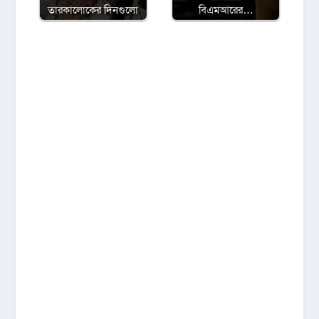
তারকালোকের দিনগুলো
বিএমআরের…