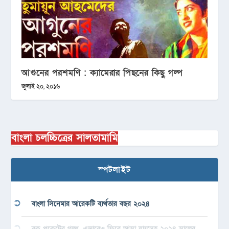
আগুনের পরশমণি : ক্যামেরার পিছনের কিছু গল্প
জুলাই ২০, ২০১৬
বাংলা চলচ্চিত্রের সালতামামি
স্পটলাইট
বাংলা সিনেমার আরেকটি ব্যর্থতার বছর ২০২৪
বুক পকেটের গল্প, এভাবেও ফিরে আসা যায়’সহ ২০২৪ সালের