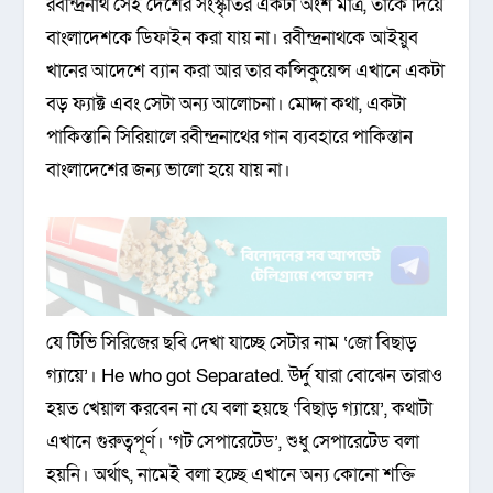
রবীন্দ্রনাথ সেই দেশের সংস্কৃতির একটা অংশ মাত্র, তাকে দিয়ে
বাংলাদেশকে ডিফাইন করা যায় না। রবীন্দ্রনাথকে আইয়ুব
খানের আদেশে ব্যান করা আর তার কন্সিকুয়েন্স এখানে একটা
বড় ফ্যাক্ট এবং সেটা অন্য আলোচনা। মোদ্দা কথা, একটা
পাকিস্তানি সিরিয়ালে রবীন্দ্রনাথের গান ব্যবহারে পাকিস্তান
বাংলাদেশের জন্য ভালো হয়ে যায় না।
যে টিভি সিরিজের ছবি দেখা যাচ্ছে সেটার নাম ‘জো বিছাড়
গ্যায়ে’। He who got Separated. উর্দু যারা বোঝেন তারাও
হয়ত খেয়াল করবেন না যে বলা হয়ছে ‘বিছাড় গ্যায়ে’, কথাটা
এখানে গুরুত্বপূর্ণ। ‘গট সেপারেটেড’, শুধু সেপারেটেড বলা
হয়নি। অর্থাৎ, নামেই বলা হচ্ছে এখানে অন্য কোনো শক্তি