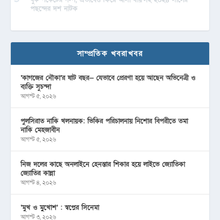
পছন্দের দশ নাটক
সাম্প্রতিক খবরাখবর
‘কাগজের নৌকা’র ষাট বছর— যেভাবে প্রেরণা হয়ে আছেন অভিনেত্রী ও
ব্যক্তি সুচন্দা
আগস্ট ৫, ২০২৬
পুলসিরাত নাকি খলনায়ক: ভিকির পরিচালনায় নিশোর বিপরীতে তমা
নাকি মেহজাবীন
আগস্ট ৫, ২০২৬
নিজ দলের কাছে অনলাইনে হেনস্তার শিকার হয়ে লাইভে জ্যোতিকা
জ্যোতির কান্না
আগস্ট ৪, ২০২৬
‘মুখ ও মু্খোশ’ : স্বপ্নের সিনেমা
আগস্ট ৩, ২০২৬