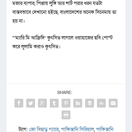
মজার ব্যপার, পিপ্পায় লুঙ্গি আর শার্ট পরার ধরন যতটা
বাস্তবভাবে দেখানো হইছে, বাংলাদেশের অনেক সিনেমায় তা
হয় না।
*’ম্যারি মি আফ্রিদি’ কুৎসিত লাগলে ওয়াহাজের ছবি পোস্ট
করে লুলামি করাও কুৎসিত।
SHARE:
ট্যাগ:
জো বিছাড় গ্যায়ে
,
পাকিস্তানি সিরিয়াল
,
পাকিস্তানি