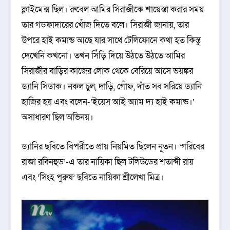
ক্লাইমেক্স ছিল। রুবেল আমির সিরাজীকে শায়েস্তা করার সময়
তার গডফাদারের খোঁজ দিতে বলে। সিরাজী জানায়, তার
উপরে হাই কমান্ড আছে যার সাথে টেলিফোনে কথা হত কিন্তু
দেখেনি কখনো। তখন সিঁড়ি দিয়ে উঠতে উঠতে আমির
সিরাজীর বাড়ির কাজের লোক থেকে বেরিয়ে আসে ভয়ঙ্কর
ড্যানি সিডাক। নকল চুল, দাড়ি, গোঁফ, দাঁত সব সরিয়ে ড্যানি
হাজির হয় এবং বলেন-‘ইয়েস আই অ্যাম দ্য হাই কমান্ড।’
অসাধারণ ছিল অভিনয়।
ড্যানির ছবিতে বিপরীতে প্রায় নিয়মিত ছিলেন নূতন। ‘গরিবের
রাজা রবিনহুড’-এ তার নায়িকা ছিল টলিউডের শতাব্দী রায়
এবং ‘সিংহ পুরুষ’ ছবিতে নায়িকা শ্রীলেখা মিত্র।