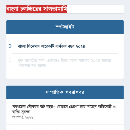
বাংলা চলচ্চিত্রের সালতামামি
স্পটলাইট
বাংলা সিনেমার আরেকটি ব্যর্থতার বছর ২০২৪
বুক পকেটের গল্প, এভাবেও ফিরে আসা যায়’সহ ২০২৪ সালের
পছন্দের দশ নাটক
সাম্প্রতিক খবরাখবর
‘কাগজের নৌকা’র ষাট বছর— যেভাবে প্রেরণা হয়ে আছেন অভিনেত্রী ও
ব্যক্তি সুচন্দা
আগস্ট ৫, ২০২৬