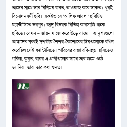
তাদের সাথে ভাব বিনিময় করত, আওয়াজ করে ডাকত। খুবই
বিনোদনধর্মী ছবি। একইভাবে ‘আলিফ লায়লা’ ছবিটিও
ফ্যান্টাসিতে ভরপুর। জাদু বিষয়ক বিভিন্ন কারসাজি থাকে
ছবিতে। যেমন – জায়নামাজে করে উড়ে যাওয়া। এ দৃশ্যগুলো
আমাদের নব্বই দশকীয় শৈশব-কৈশোরের দিনগুলোকে রঙিন
করেছিল সেই ফ্যান্টাসিতে। ‘গরিবের রাজা রবিনহুড’ ছবিতেও
গরিলা, কুকুর, বানর এ প্রাণীগুলোর সাথে ভাব জমে ওঠে
ড্যানির। তারা তার কথা শুনত।