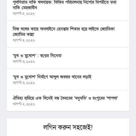
পুলসিরাত নাকি খলনায়ক: ভিকির পরিচালনায় নিশোর বিপরীতে তমা
নাকি মেহজাবীন
আগস্ট ৫, ২০২৬
নিজ দলের কাছে অনলাইনে হেনস্তার শিকার হয়ে লাইভে জ্যোতিকা
জ্যোতির কান্না
আগস্ট ৪, ২০২৬
‘মুখ ও মু্খোশ’ : স্বপ্নের সিনেমা
আগস্ট ৩, ২০২৬
‘মুখ ও মুখোশ’ নির্মাণে আব্দুল জব্বার খানের লড়াই
আগস্ট ৩, ২০২৬
ঐতিহ্য হারিয়ে এক দিনেই বন্ধ ভৈরবের ‘মধুমতি’ ও রংপুরের ‘শাপলা’
আগস্ট ২, ২০২৬
লগিন করুন সহজেই!