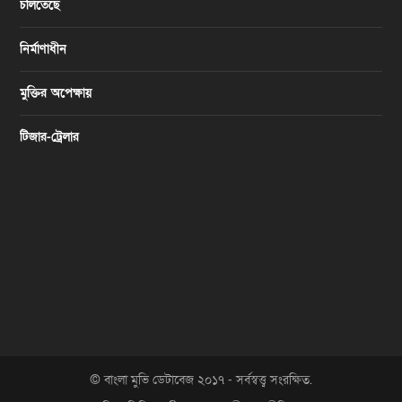
চলিতেছে
নির্মাণাধীন
মুক্তির অপেক্ষায়
টিজার-ট্রেলার
© বাংলা মুভি ডেটাবেজ ২০১৭ - সর্বস্বত্ত্ব সংরক্ষিত.