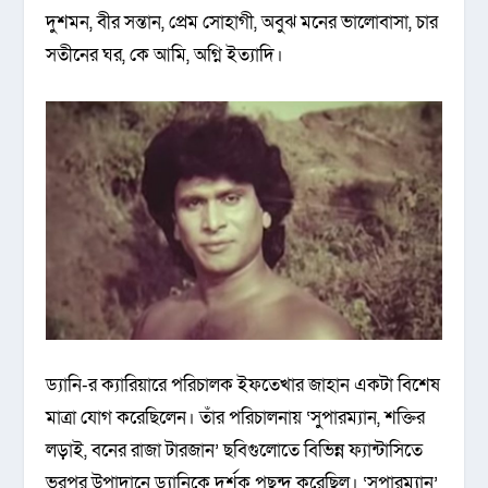
দুশমন, বীর সন্তান, প্রেম সোহাগী, অবুঝ মনের ভালোবাসা, চার
সতীনের ঘর, কে আমি, অগ্নি ইত্যাদি।
ড্যানি-র ক্যারিয়ারে পরিচালক ইফতেখার জাহান একটা বিশেষ
মাত্রা যোগ করেছিলেন। তাঁর পরিচালনায় ‘সুপারম্যান, শক্তির
লড়াই, বনের রাজা টারজান’ ছবিগুলোতে বিভিন্ন ফ্যান্টাসিতে
ভরপুর উপাদানে ড্যানিকে দর্শক পছন্দ করেছিল। ‘সুপারম্যান’