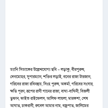
ড্যানি সিডাকের উল্লেখযোগ্য ছবি – লড়াকু, বীরপুরুষ,
দেনমোহর, সুপারম্যান, শক্তির লড়াই, বনের রাজা টারজান,
গরিবের রাজা রবিনহুড, সিংহ পুরুষ, অকর্মা, গরিবের সংসার,
ক্ষতি পূরণ, রূপের রাণী গানের রাজা, বাঘা-বাঘিনী, বিজলী
তুফান, ফাইভ রাইফেলস, আলিফ লায়লা, মারকশা, শেষ
আঘাত, চাকরানী, রুবেল আমার নাম, বজ্রপাত, জালিমের