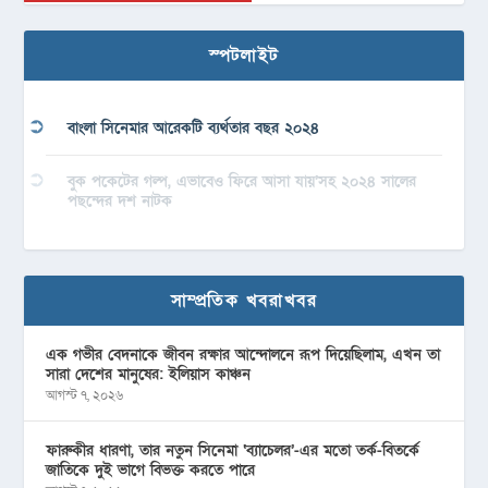
স্পটলাইট
বাংলা সিনেমার আরেকটি ব্যর্থতার বছর ২০২৪
বুক পকেটের গল্প, এভাবেও ফিরে আসা যায়’সহ ২০২৪ সালের
পছন্দের দশ নাটক
সাম্প্রতিক খবরাখবর
এক গভীর বেদনাকে জীবন রক্ষার আন্দোলনে রূপ দিয়েছিলাম, এখন তা
সারা দেশের মানুষের: ইলিয়াস কাঞ্চন
আগস্ট ৭, ২০২৬
ফারুকীর ধারণা, তার নতুন সিনেমা ‘ব্যাচেলর’-এর মতো তর্ক-বিতর্কে
জাতিকে দুই ভাগে বিভক্ত করতে পারে