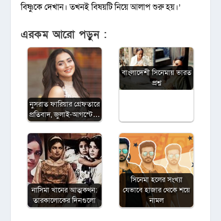
বিষ্ণুকে দেখান। তখনই বিষয়টি নিয়ে আলাপ শুরু হয়।’
এরকম আরো পড়ুন :
বাংলাদেশী সিনেমায় ভারত
প্রশ্ন
নুসরাত ফারিয়ার গ্রেফতারে
প্রতিবাদ, জুলাই-আগস্টে…
সিনেমা হলের সংখ্যা
নাসিমা খানের আত্মকথন:
যেভাবে হাজার থেকে শয়ে
তারকালোকের দিনগুলো
নামল