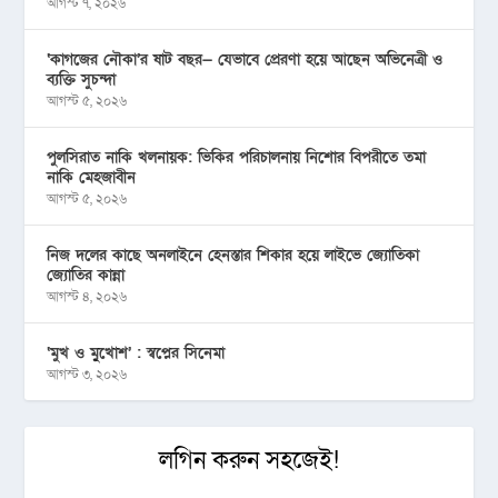
আগস্ট ৭, ২০২৬
‘কাগজের নৌকা’র ষাট বছর— যেভাবে প্রেরণা হয়ে আছেন অভিনেত্রী ও
ব্যক্তি সুচন্দা
আগস্ট ৫, ২০২৬
পুলসিরাত নাকি খলনায়ক: ভিকির পরিচালনায় নিশোর বিপরীতে তমা
নাকি মেহজাবীন
আগস্ট ৫, ২০২৬
নিজ দলের কাছে অনলাইনে হেনস্তার শিকার হয়ে লাইভে জ্যোতিকা
জ্যোতির কান্না
আগস্ট ৪, ২০২৬
‘মুখ ও মু্খোশ’ : স্বপ্নের সিনেমা
আগস্ট ৩, ২০২৬
লগিন করুন সহজেই!