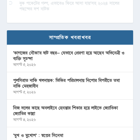
বুক পকেটের গল্প, এভাবেও ফিরে আসা যায়’সহ ২০২৪ সালের
পছন্দের দশ নাটক
সাম্প্রতিক খবরাখবর
‘কাগজের নৌকা’র ষাট বছর— যেভাবে প্রেরণা হয়ে আছেন অভিনেত্রী ও
ব্যক্তি সুচন্দা
আগস্ট ৫, ২০২৬
পুলসিরাত নাকি খলনায়ক: ভিকির পরিচালনায় নিশোর বিপরীতে তমা
নাকি মেহজাবীন
আগস্ট ৫, ২০২৬
নিজ দলের কাছে অনলাইনে হেনস্তার শিকার হয়ে লাইভে জ্যোতিকা
জ্যোতির কান্না
আগস্ট ৪, ২০২৬
‘মুখ ও মু্খোশ’ : স্বপ্নের সিনেমা