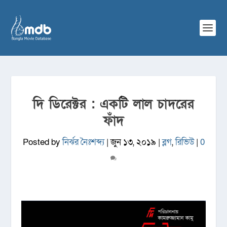
দি ডিরেক্টর : একটি লাল চাদরের
ফাঁদ
Posted by
নির্ঝর নৈঃশব্দ্য
|
জুন ১৩, ২০১৯
|
ব্লগ
,
রিভিউ
|
0