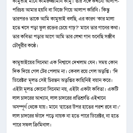
কামুভাই মানে কামরুজ্জামান কামু। তার সঙ্গে কখনো আলাপ-
পরিচয় আমার হয়নি বা নিজে গিয়ে আলাপ করিনি। কিন্তু
তারপরও তাকে আমি কামুভাই বলছি, এর কারণ ‘কার মালা
হতে খসে পড়া ফুল রক্তের চেয়ে গাঢ়?’ মানে তার গানের কথা।
তার কবিতা পড়ার আগে আমি তার লেখা গান শুনেছি সঞ্জীব
চৌধুরীর কণ্ঠে।
কামুভাইয়ের সিনেমা এক নিশ্বাসে দেখলাম যেন। সময় কোন
দিক দিয়ে গেল টের পেলাম না। কেবল রয়ে গেল অতৃপ্তি। ‘দি
ডিরেক্টর’ মূলত সেই চিরন্তন অতৃপ্তির কাহিনিই বয়ান করে।
এইটা মূলত কোনো সিনেমা নয়, এইটা একটা কবিতা। একটি
লাল চাদরের আখ্যান, লাল চাদরের প্রতিশ্রুতি এইখানে
অসম্পূর্ণ থেকে যায়। মানে ‘হাতের উপর হাতের পরশ রবে না।’
লাল চাদরের ফাঁদে পড়ে নায়ক না হতে পারে ডিরেক্টর, না হতে
পারে সফল ক্রিমিনাল।