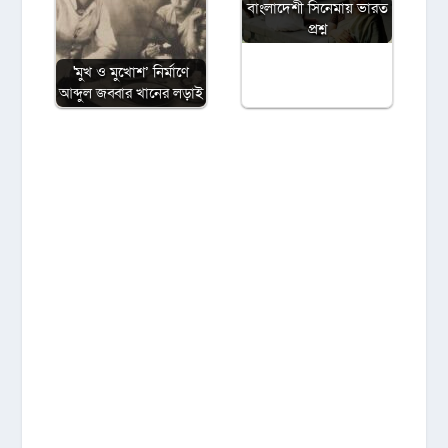
বাংলাদেশী সিনেমায় ভারত
প্রশ্ন
'মুখ ও মুখোশ’ নির্মাণে
আব্দুল জব্বার খানের লড়াই