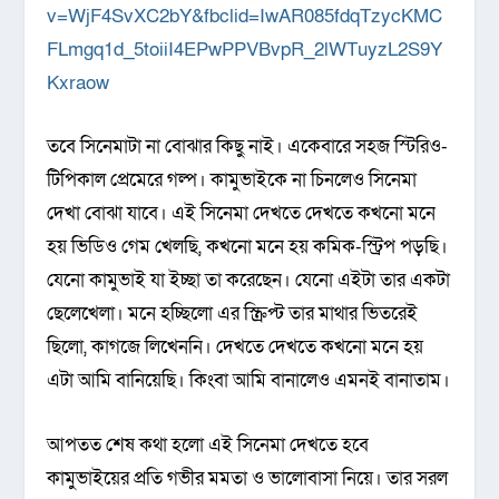
v=WjF4SvXC2bY&fbclid=IwAR085fdqTzycKMC
FLmgq1d_5toiiI4EPwPPVBvpR_2lWTuyzL2S9Y
Kxraow
তবে সিনেমাটা না বোঝার কিছু নাই। একেবারে সহজ স্টিরিও-
টিপিকাল প্রেমেরে গল্প। কামুভাইকে না চিনলেও সিনেমা
দেখা বোঝা যাবে। এই সিনেমা দেখতে দেখতে কখনো মনে
হয় ভিডিও গেম খেলছি, কখনো মনে হয় কমিক-স্ট্রিপ পড়ছি।
যেনো কামুভাই যা ইচ্ছা তা করেছেন। যেনো এইটা তার একটা
ছেলেখেলা। মনে হচ্ছিলো এর স্ক্রিপ্ট তার মাথার ভিতরেই
ছিলো, কাগজে লিখেননি। দেখতে দেখতে কখনো মনে হয়
এটা আমি বানিয়েছি। কিংবা আমি বানালেও এমনই বানাতাম।
আপতত শেষ কথা হলো এই সিনেমা দেখতে হবে
কামুভাইয়ের প্রতি গভীর মমতা ও ভালোবাসা নিয়ে। তার সরল