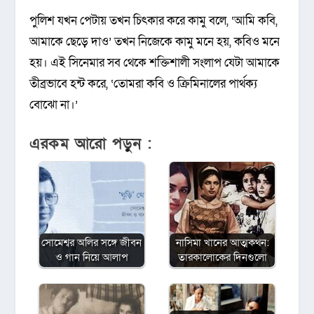
পুলিশ যখন পেটায় তখন চিৎকার করে কামু বলে, ‘আমি কবি,
আমাকে ছেড়ে দাও’ তখন নিজেকে কামু মনে হয়, কবিও মনে
হয়। এই সিনেমার সব থেকে শক্তিশালী সংলাপ যেটা আমাকে
তীব্রভাবে হন্ট করে, ‘তোমরা কবি ও ক্রিমিনালের পার্থক্য
বোঝো না।’
এরকম আরো পড়ুন :
সোমেশ্বর অলির সঙ্গে জীবন
নাসিমা খানের আত্মকথন:
ও গান নিয়ে আলাপ
তারকালোকের দিনগুলো