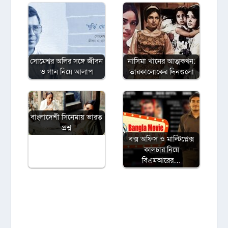
সোমেশ্বর অলির সঙ্গে জীবন
নাসিমা খানের আত্মকথন:
ও গান নিয়ে আলাপ
তারকালোকের দিনগুলো
বাংলাদেশী সিনেমায় ভারত
প্রশ্ন
বক্স অফিস ও মাল্টিপ্লেক্স
কালচার নিয়ে
বিএমআরের…