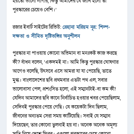
হয়তো ভালো লাগার, কিন্তু আমাদের যে জার্নি হলো তা
পুরস্কারের চেয়েও বেশি।’
রজার ইবার্ট সাইটের রিভিউ:
রেহানা মরিয়ম নূর: শিল্প-
দক্ষতা ও সীমিত দৃষ্টিভঙ্গির অনুশীলন
পুরস্কার না পাওয়ায় কোনো অভিমান বা মনঃকষ্ট কাজ করছে
কী? বাঁধন বলেন, ‘একদমই না। আমি কিন্তু পুরস্কার ঘোষণার
আগেও বলেছি, উৎসবে এসে আমরা যা যা পেয়েছি, তাতে
মুগ্ধ। বাংলাদেশের ছবি প্রথমবার এতটা পথ এল, সবার
ভালোবাসা পেল, প্রশংসিত হলো, এই সম্মানটাই-বা কম কী!
যেদিন আমাদের ছবি কানে নির্বাচিত হওয়ার খবর পেয়েছিলাম,
সেদিনই পুরস্কার পেয়ে গেছি। যে কয়েকটা দিন ছিলাম,
জীবনের অন্যতম সেরা সময় কাটিয়েছি। সবাই যে সম্মান
দিয়েছেন, তার কোনো তুলনাই হয় না। অনেক অনেক অমূল্য
স্মৃতি নিয়ে দেশে ফিরব। এগুলো পুরস্কারের চেয়ে কোনো