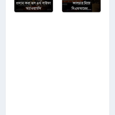
প্রদান করা হল ৪র্থ বাইফা
কালচার নিয়ে
অ্যাওয়ার্ডস
বিএমআরের…