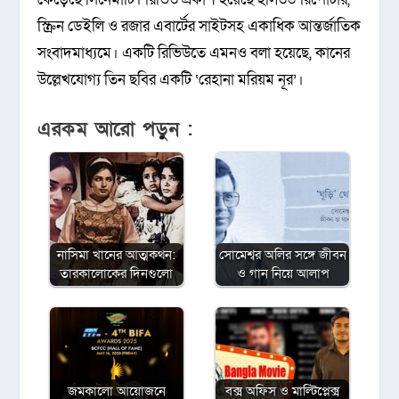
স্ক্রিন ডেইলি ও রজার এবার্টের সাইটসহ একাধিক আন্তর্জাতিক
সংবাদমাধ্যমে। একটি রিভিউতে এমনও বলা হয়েছে, কানের
উল্লেখযোগ্য তিন ছবির একটি ‘রেহানা মরিয়ম নূর’।
এরকম আরো পড়ুন :
নাসিমা খানের আত্মকথন:
সোমেশ্বর অলির সঙ্গে জীবন
তারকালোকের দিনগুলো
ও গান নিয়ে আলাপ
জমকালো আয়োজনে
বক্স অফিস ও মাল্টিপ্লেক্স