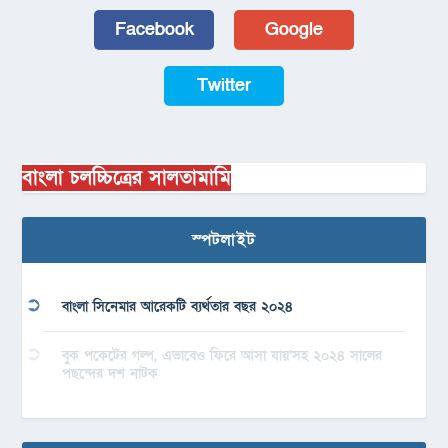
Facebook
Google
Twitter
বাংলা চলচ্চিত্রের সালতামামি
স্পটলাইট
বাংলা সিনেমার আরেকটি ব্যর্থতার বছর ২০২৪
বুক পকেটের গল্প, এভাবেও ফিরে আসা যায়’সহ ২০২৪ সালের
পছন্দের দশ নাটক