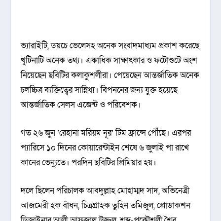
ভ্যারাইটি, ডয়চে ভেলেসহ অনেক সংবাদমাধ্যম প্রকাশ করেছে
খুটিনাটি অনেক তথ্য। একাধিক সাক্ষাৎকার ও ফটোশুটে অংশ
নিয়েছেন ছবিটির কলাকুশলীরা। পেয়েছেন আন্তর্জাতিক অনেক
চলচ্চিত্র ব্যক্তিত্বের সান্নিধ্য। বিপননের জন্য যুক্ত হয়েছে
আন্তর্জাতিক সেলস এজেন্ট ও পরিবেশক।
গত ২৬ জুন ‘রেহানা মরিয়ম নূর’ টিম ফ্রান্সে পৌঁছে। এরপর
প্যারিসে ১০ দিনের কোয়ারেন্টাইন শেষে ৬ জুলাই পা রাখে
কানের ভেন্যুতে। পরদিন ছবিটির প্রিমিয়ার হয়।
দলে ছিলেন পরিচালক আবদুল্লাহ মোহাম্মদ সাদ, অভিনেত্রী
আজমেরী হক বাঁধন, চিত্রগ্রাহক তুহিন তমিজুল, প্রোডাকশন
ডিজাইনার আলী আফজাল উজ্জ্বল, শব্দ-প্রকৌশলী শৈব