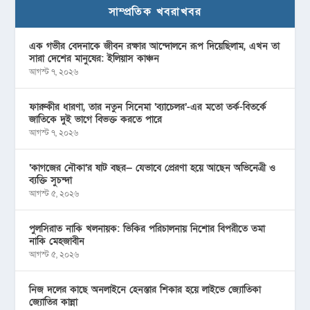
সাম্প্রতিক খবরাখবর
এক গভীর বেদনাকে জীবন রক্ষার আন্দোলনে রূপ দিয়েছিলাম, এখন তা
সারা দেশের মানুষের: ইলিয়াস কাঞ্চন
আগস্ট ৭, ২০২৬
ফারুকীর ধারণা, তার নতুন সিনেমা ‘ব্যাচেলর’-এর মতো তর্ক-বিতর্কে
জাতিকে দুই ভাগে বিভক্ত করতে পারে
আগস্ট ৭, ২০২৬
‘কাগজের নৌকা’র ষাট বছর— যেভাবে প্রেরণা হয়ে আছেন অভিনেত্রী ও
ব্যক্তি সুচন্দা
আগস্ট ৫, ২০২৬
পুলসিরাত নাকি খলনায়ক: ভিকির পরিচালনায় নিশোর বিপরীতে তমা
নাকি মেহজাবীন
আগস্ট ৫, ২০২৬
নিজ দলের কাছে অনলাইনে হেনস্তার শিকার হয়ে লাইভে জ্যোতিকা
জ্যোতির কান্না