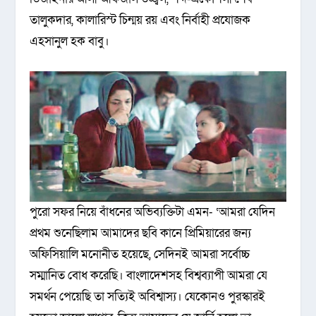
তালুকদার, কালারিস্ট চিন্ময় রয় এবং নির্বাহী প্রযোজক
এহসানুল হক বাবু।
পুরো সফর নিয়ে বাঁধনের অভিব্যক্তিটা এমন- ‘আমরা যেদিন
প্রথম শুনেছিলাম আমাদের ছবি কানে প্রিমিয়ারের জন্য
অফিসিয়ালি মনোনীত হয়েছে, সেদিনই আমরা সর্বোচ্চ
সম্মানিত বোধ করেছি। বাংলাদেশসহ বিশ্বব্যাপী আমরা যে
সমর্থন পেয়েছি তা সত্যিই অবিশ্বাস্য। যেকোনও পুরস্কারই