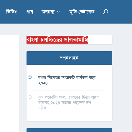
ভিডিও
গান
অন্যান্য
মুভি ডেটাবেজ
বাংলা চলচ্চিত্রের সালতামামি
স্পটলাইট
বাংলা সিনেমার আরেকটি ব্যর্থতার বছর
২০২৪
বুক পকেটের গল্প, এভাবেও ফিরে আসা
যায়’সহ ২০২৪ সালের পছন্দের দশ
নাটক