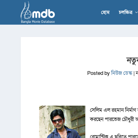
হোম
চলচ্চিত্র
নতু
Posted by
নিউজ ডেস্ক
|
সেলিম এল রহমান নির্মাণ 
করছেন পারভেজ চৌধুরী 
রোমান্টিক এ ছবিতে পারভ