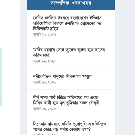
সাম্প্রতিক খবরাখবর
ভেনিস চলচ্চিত্র উৎসবে বাংলাদেশের ইতিহাস,
প্রতিযোগিতা বিভাগে রুবাইয়াত হোসেনের ‘দ্য
ডিফিকাল্ট ব্রাইড’
জুলাই ২৩, ২০২৬
‘মাটির ময়না’র সেটে স্যুটেড-বুটেড হয়ে আসেন
করিম চাচা
জুলাই ২২, ২০২৬
নদীকেন্দ্রিক মানুষের জীবনধারা ‘মাস্তুল’
জুলাই ২০, ২০২৬
দীর্ঘ সময় পার্শ্ব চরিত্রে অভিনয়ের পর এবার
মিসির আলী হয়ে মূল ভূমিকায় চঞ্চল চৌধুরী
জুলাই ২০, ২০২৬
সিনেমায় নামমাত্র, সমিতি পুরোপুরি: এফডিসিতে
পদের জোর, বড় পর্দায় কোথায় তারা?