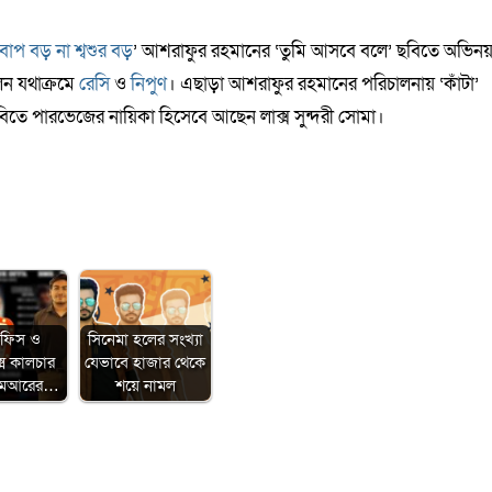
বাপ বড় না শ্বশুর বড়
’ আশরাফুর রহমানের ‘তুমি আসবে বলে’ ছবিতে অভিন
েন যথাক্রমে
রেসি
ও
নিপুণ
। এছাড়া আশরাফুর রহমানের পরিচালনায় ‘কাঁটা’
ে পারভেজের নায়িকা হিসেবে আছেন লাক্স সুন্দরী সোমা।
অফিস ও
সিনেমা হলের সংখ্যা
েক্স কালচার
যেভাবে হাজার থেকে
িএমআরের…
শয়ে নামল