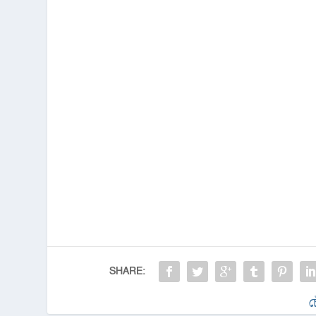
SHARE:
চ