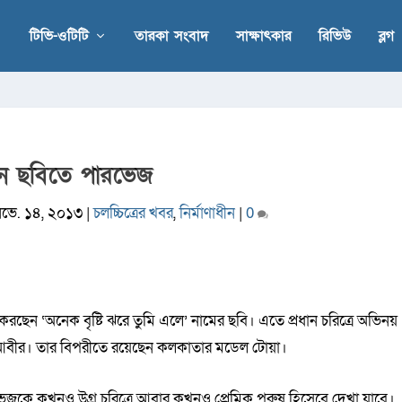
টিভি-ওটিটি
তারকা সংবাদ
সাক্ষাৎকার
রিভিউ
ব্লগ
ন ছবিতে পারভেজ
নভে. ১৪, ২০১৩
|
চলচ্চিত্রের খবর
,
নির্মাণাধীন
|
0
করছেন ‘অনেক বৃষ্টি ঝরে তুমি এলে’ নামের ছবি। এতে প্রধান চরিত্রে অভিনয়
আবীর। তার বিপরীতে রয়েছেন কলকাতার মডেল টোয়া।
েজকে কখনও উগ্র চরিত্রে আবার কখনও প্রেমিক পুরুষ হিসেবে দেখা যাবে।