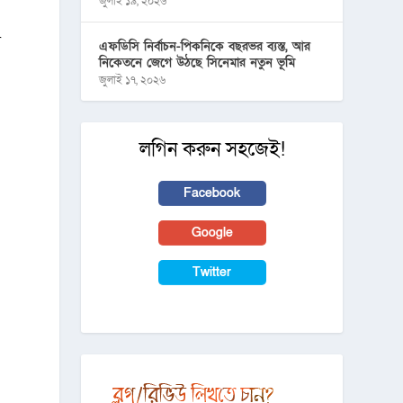
জুলাই ১৯, ২০২৬
য়
এফডিসি নির্বাচন-পিকনিকে বছরভর ব্যস্ত, আর
নিকেতনে জেগে উঠছে সিনেমার নতুন ভূমি
জুলাই ১৭, ২০২৬
লগিন করুন সহজেই!
Facebook
Google
Twitter