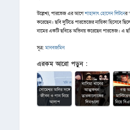
উল্লেখ্য, পারভেজ এর আগে
শাহাদাৎ হোসেন লিটনে
র ‘
করেছেন। ছবি দুটিতে পারভেজের নায়িকা হিসেবে ছিল
নামের একটি ছবিতে অভিনয় করেছেন পারভেজ। এ ছবিত
সূত্র:
মানবজমিন
এরকম আরো পড়ুন :
নাসিমা খানের
সোমেশ্বর অলির সঙ্গে
আত্মকথন:
বক্স 
জীবন ও গান নিয়ে
তারকালোকের
মাল্টিপ্ল
আলাপ
দিনগুলো
নিয়ে ব