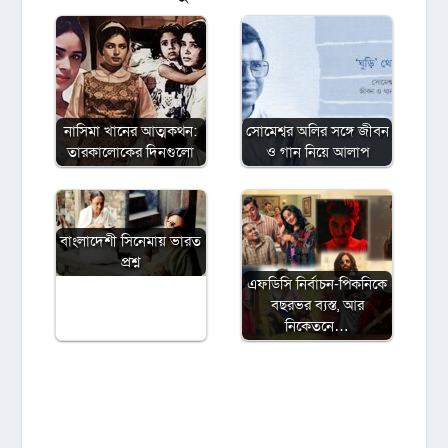
নাসিমা খানের আত্মকথন:
সোমেশ্বর অলির সঙ্গে জীবন
তারকালোকের দিনগুলো
ও গান নিয়ে আলাপ
বাংলাদেশী সিনেমায় ভারত
প্রশ্ন
এফডিসি নির্বাচন-পিকনিকে
বছরভর ব্যস্ত, আর
নিকেতনে…