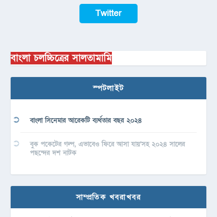
Twitter
বাংলা চলচ্চিত্রের সালতামামি
স্পটলাইট
বাংলা সিনেমার আরেকটি ব্যর্থতার বছর ২০২৪
বুক পকেটের গল্প, এভাবেও ফিরে আসা যায়’সহ ২০২৪ সালের
পছন্দের দশ নাটক
সাম্প্রতিক খবরাখবর