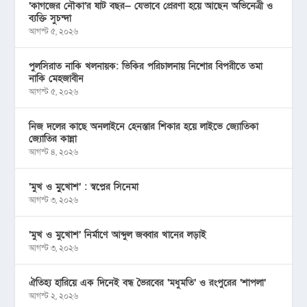
‘কাগজের নৌকা’র ষাট বছর— যেভাবে প্রেরণা হয়ে আছেন অভিনেত্রী ও
ব্যক্তি সুচন্দা
আগস্ট ৫, ২০২৬
পুলসিরাত নাকি খলনায়ক: ভিকির পরিচালনায় নিশোর বিপরীতে তমা
নাকি মেহজাবীন
আগস্ট ৫, ২০২৬
নিজ দলের কাছে অনলাইনে হেনস্তার শিকার হয়ে লাইভে জ্যোতিকা
জ্যোতির কান্না
আগস্ট ৪, ২০২৬
‘মুখ ও মু্খোশ’ : স্বপ্নের সিনেমা
আগস্ট ৩, ২০২৬
‘মুখ ও মুখোশ’ নির্মাণে আব্দুল জব্বার খানের লড়াই
আগস্ট ৩, ২০২৬
ঐতিহ্য হারিয়ে এক দিনেই বন্ধ ভৈরবের ‘মধুমতি’ ও রংপুরের ‘শাপলা’
আগস্ট ২, ২০২৬