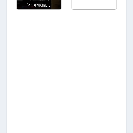
বিএমআরের…