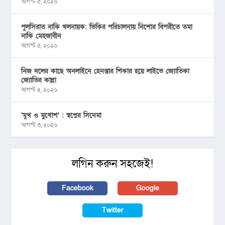
আগস্ট ৫, ২০২৬
পুলসিরাত নাকি খলনায়ক: ভিকির পরিচালনায় নিশোর বিপরীতে তমা
নাকি মেহজাবীন
আগস্ট ৫, ২০২৬
নিজ দলের কাছে অনলাইনে হেনস্তার শিকার হয়ে লাইভে জ্যোতিকা
জ্যোতির কান্না
আগস্ট ৪, ২০২৬
‘মুখ ও মু্খোশ’ : স্বপ্নের সিনেমা
আগস্ট ৩, ২০২৬
লগিন করুন সহজেই!
Facebook
Google
Twitter