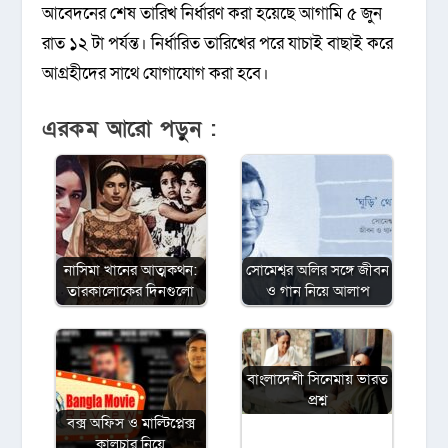
আবেদনের শেষ তারিখ নির্ধারণ করা হয়েছে আগামি ৫ জুন
রাত ১২ টা পর্যন্ত। নির্ধারিত তারিখের পরে যাচাই বাছাই করে
আগ্রহীদের সাথে যোগাযোগ করা হবে।
এরকম আরো পড়ুন :
নাসিমা খানের আত্মকথন:
সোমেশ্বর অলির সঙ্গে জীবন
তারকালোকের দিনগুলো
ও গান নিয়ে আলাপ
বাংলাদেশী সিনেমায় ভারত
প্রশ্ন
বক্স অফিস ও মাল্টিপ্লেক্স
কালচার নিয়ে