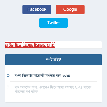
Facebook
Google
Twitter
বাংলা চলচ্চিত্রের সালতামামি
স্পটলাইট
বাংলা সিনেমার আরেকটি ব্যর্থতার বছর ২০২৪
বুক পকেটের গল্প, এভাবেও ফিরে আসা যায়’সহ ২০২৪ সালের
পছন্দের দশ নাটক