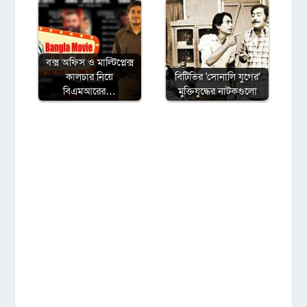
বক্স অফিস ও মাল্টিপ্লেক্স
কালচার নিয়ে
বিটিভির ‌'সোনালি যুগের'
বিএমআরের…
মুক্তিযুদ্ধের নাটকগুলো