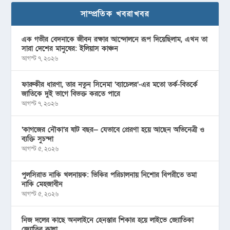
সাম্প্রতিক খবরাখবর
এক গভীর বেদনাকে জীবন রক্ষার আন্দোলনে রূপ দিয়েছিলাম, এখন তা
সারা দেশের মানুষের: ইলিয়াস কাঞ্চন
আগস্ট ৭, ২০২৬
ফারুকীর ধারণা, তার নতুন সিনেমা ‘ব্যাচেলর’-এর মতো তর্ক-বিতর্কে
জাতিকে দুই ভাগে বিভক্ত করতে পারে
আগস্ট ৭, ২০২৬
‘কাগজের নৌকা’র ষাট বছর— যেভাবে প্রেরণা হয়ে আছেন অভিনেত্রী ও
ব্যক্তি সুচন্দা
আগস্ট ৫, ২০২৬
পুলসিরাত নাকি খলনায়ক: ভিকির পরিচালনায় নিশোর বিপরীতে তমা
নাকি মেহজাবীন
আগস্ট ৫, ২০২৬
নিজ দলের কাছে অনলাইনে হেনস্তার শিকার হয়ে লাইভে জ্যোতিকা
জ্যোতির কান্না