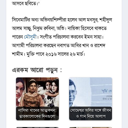
আসবে ছবিতে।’
সিনেমাটির অন্য অভিনয়শিল্পীরা হলেন আল মনসুর, শহীদুল
আলম সাচ্চু, নিঝুম রুবিনা, অভি। নায়িকা হিসেবে থাকতে
পারেন
মৌসুমী
। সংগীত পরিচালনা করবেন ইমন সাহা।
আগামী পরিচালনা করছেন নবাগত আবির খান ও রাশেদ
শামীম। মুক্তি পাবে ২০১৬ সালের ২৬ মার্চ।
এরকম আরো পড়ুন :
নাসিমা খানের আত্মকথন:
সোমেশ্বর অলির সঙ্গে জীবন
তারকালোকের দিনগুলো
ও গান নিয়ে আলাপ