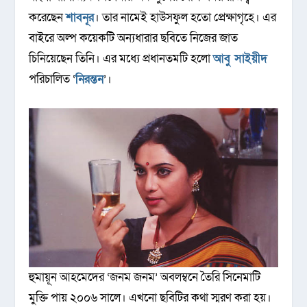
করেছেন
শাবনূর
। তার নামেই হাউসফুল হতো প্রেক্ষাগৃহে। এর
বাইরে অল্প কয়েকটি অন্যধারার ছবিতে নিজের জাত
চিনিয়েছেন তিনি। এর মধ্যে প্রধানতমটি হলো
আবু সাইয়ীদ
পরিচালিত ‘
নিরন্তন
’।
হুমায়ূন আহমেদের ‘জনম জনম’ অবলম্বনে তৈরি সিনেমাটি
মুক্তি পায় ২০০৬ সালে। এখনো ছবিটির কথা স্মরণ করা হয়।