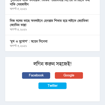
পুলসিরাত নাকি খলনায়ক: ভিকির পরিচালনায় নিশোর বিপরীতে তমা
নাকি মেহজাবীন
আগস্ট ৫, ২০২৬
নিজ দলের কাছে অনলাইনে হেনস্তার শিকার হয়ে লাইভে জ্যোতিকা
জ্যোতির কান্না
আগস্ট ৪, ২০২৬
‘মুখ ও মু্খোশ’ : স্বপ্নের সিনেমা
আগস্ট ৩, ২০২৬
লগিন করুন সহজেই!
Facebook
Google
Twitter