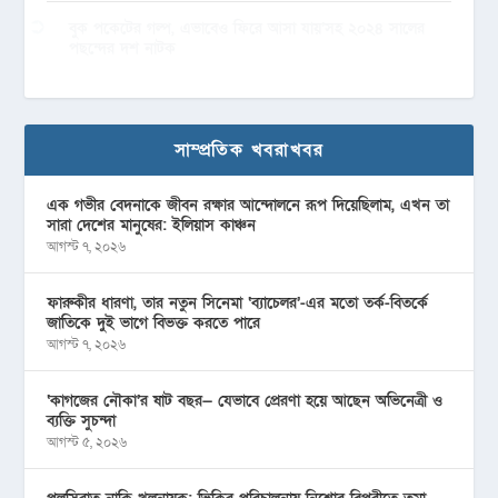
বুক পকেটের গল্প, এভাবেও ফিরে আসা যায়’সহ ২০২৪ সালের
পছন্দের দশ নাটক
সাম্প্রতিক খবরাখবর
এক গভীর বেদনাকে জীবন রক্ষার আন্দোলনে রূপ দিয়েছিলাম, এখন তা
সারা দেশের মানুষের: ইলিয়াস কাঞ্চন
আগস্ট ৭, ২০২৬
ফারুকীর ধারণা, তার নতুন সিনেমা ‘ব্যাচেলর’-এর মতো তর্ক-বিতর্কে
জাতিকে দুই ভাগে বিভক্ত করতে পারে
আগস্ট ৭, ২০২৬
‘কাগজের নৌকা’র ষাট বছর— যেভাবে প্রেরণা হয়ে আছেন অভিনেত্রী ও
ব্যক্তি সুচন্দা
আগস্ট ৫, ২০২৬