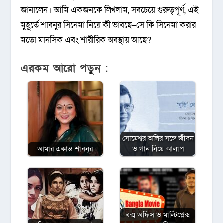
জানালেন। আমি একজনকে লিখলাম, সবচেয়ে গুরুত্বপূর্ণ, এই
মুহূর্তে শাবনুর সিনেমা নিয়ে কী ভাবছে–সে কি সিনেমা করার
মতো মানসিক এবং শারীরিক অবস্থায় আছে?
এরকম আরো পড়ুন :
সোমেশ্বর অলির সঙ্গে জীবন
আমার একান্ত শাবনূর
ও গান নিয়ে আলাপ
বক্স অফিস ও মাল্টিপ্লেক্স