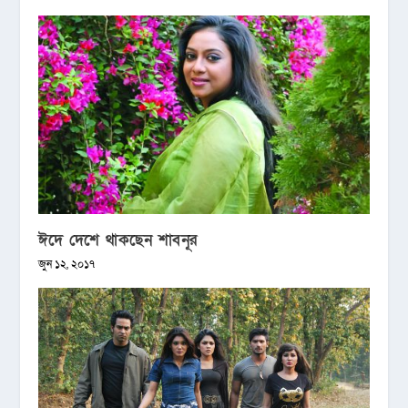
ঈদে দেশে থাকছেন শাবনূর
জুন ১২, ২০১৭