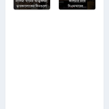
নাসিমা খানের আত্মকথন:
কালচার নিয়ে
তারকালোকের দিনগুলো
বিএমআরের…