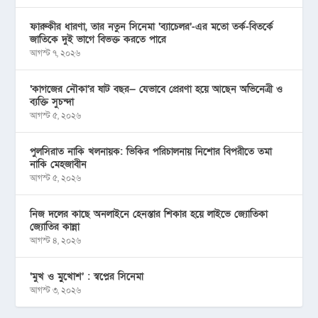
ফারুকীর ধারণা, তার নতুন সিনেমা ‘ব্যাচেলর’-এর মতো তর্ক-বিতর্কে
জাতিকে দুই ভাগে বিভক্ত করতে পারে
আগস্ট ৭, ২০২৬
‘কাগজের নৌকা’র ষাট বছর— যেভাবে প্রেরণা হয়ে আছেন অভিনেত্রী ও
ব্যক্তি সুচন্দা
আগস্ট ৫, ২০২৬
পুলসিরাত নাকি খলনায়ক: ভিকির পরিচালনায় নিশোর বিপরীতে তমা
নাকি মেহজাবীন
আগস্ট ৫, ২০২৬
নিজ দলের কাছে অনলাইনে হেনস্তার শিকার হয়ে লাইভে জ্যোতিকা
জ্যোতির কান্না
আগস্ট ৪, ২০২৬
‘মুখ ও মু্খোশ’ : স্বপ্নের সিনেমা
আগস্ট ৩, ২০২৬