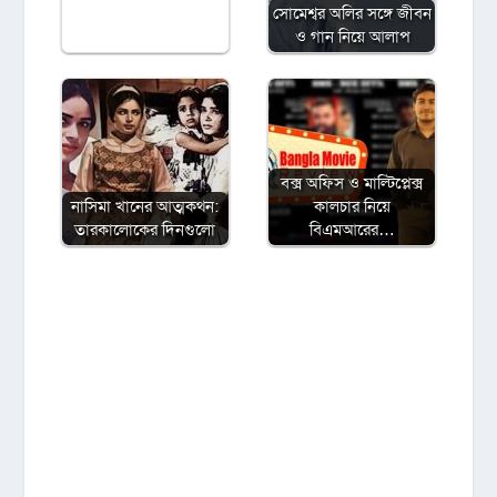
সোমেশ্বর অলির সঙ্গে জীবন
ও গান নিয়ে আলাপ
বক্স অফিস ও মাল্টিপ্লেক্স
নাসিমা খানের আত্মকথন:
কালচার নিয়ে
তারকালোকের দিনগুলো
বিএমআরের…