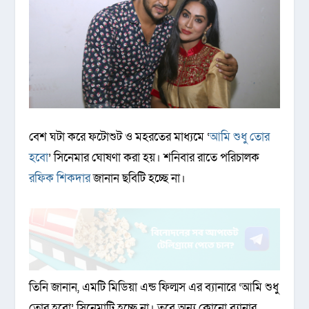
বেশ ঘটা করে ফটোশুট ও মহরতের মাধ্যমে ‘
আমি শুধু তোর
হবো
’ সিনেমার ঘোষণা করা হয়। শনিবার রাতে পরিচালক
রফিক শিকদার
জানান ছবিটি হচ্ছে না।
তিনি জানান, এম‌টি মি‌ডিয়া এন্ড ফিল্মস এর ব্যানা‌রে ‌‘আমি শুধু
তোর হ‌বো’ সি‌নেমা‌টি হচ্ছে না। তবে অন্য কোনো ব্যানার