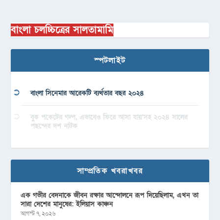
বাংলা চলচ্চিত্রের সালতামামি
স্পটলাইট
বাংলা সিনেমার আরেকটি ব্যর্থতার বছর ২০২৪
বুক পকেটের গল্প, এভাবেও ফিরে আসা যায়’সহ ২০২৪ সালের
পছন্দের দশ নাটক
সাম্প্রতিক খবরাখবর
এক গভীর বেদনাকে জীবন রক্ষার আন্দোলনে রূপ দিয়েছিলাম, এখন তা
সারা দেশের মানুষের: ইলিয়াস কাঞ্চন
আগস্ট ৭, ২০২৬