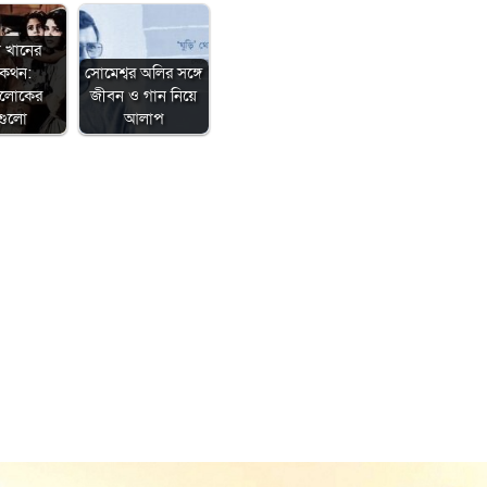
া খানের
মকথন:
সোমেশ্বর অলির সঙ্গে
ালোকের
জীবন ও গান নিয়ে
গুলো
আলাপ