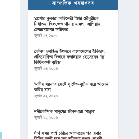
সাম্প্রতিক খবরাখবর
‘প্রেশার কুকার’ অভিনেত্রী স্নিগ্ধা চৌধুরীকে
নির্যাতন: খিলক্ষেত থানায় মামলা, আশিয়ান
চেয়ারম্যানের অস্বীকার
জুলাই ২৭, ২০২৬
ভেনিস চলচ্চিত্র উৎসবে বাংলাদেশের ইতিহাস,
প্রতিযোগিতা বিভাগে রুবাইয়াত হোসেনের ‘দ্য
ডিফিকাল্ট ব্রাইড’
জুলাই ২৩, ২০২৬
‘মাটির ময়না’র সেটে স্যুটেড-বুটেড হয়ে আসেন
করিম চাচা
জুলাই ২২, ২০২৬
নদীকেন্দ্রিক মানুষের জীবনধারা ‘মাস্তুল’
জুলাই ২০, ২০২৬
দীর্ঘ সময় পার্শ্ব চরিত্রে অভিনয়ের পর এবার
মিসির আলী হয়ে মূল ভূমিকায় চঞ্চল চৌধুরী