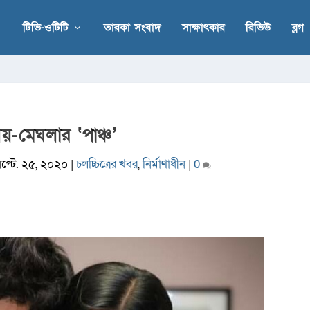
টিভি-ওটিটি
তারকা সংবাদ
সাক্ষাৎকার
রিভিউ
ব্লগ
য়-মেঘলার ‘পাঞ্চ’
েপ্টে. ২৫, ২০২০
|
চলচ্চিত্রের খবর
,
নির্মাণাধীন
|
0