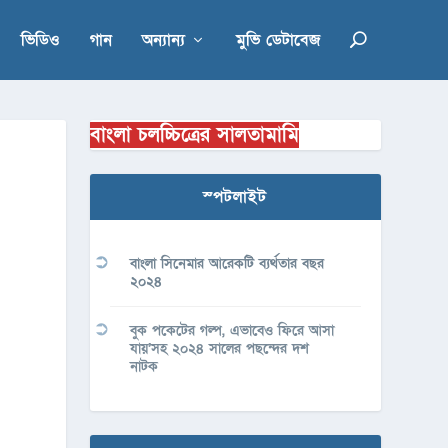
ভিডিও
গান
অন্যান্য
মুভি ডেটাবেজ
বাংলা চলচ্চিত্রের সালতামামি
স্পটলাইট
বাংলা সিনেমার আরেকটি ব্যর্থতার বছর
২০২৪
বুক পকেটের গল্প, এভাবেও ফিরে আসা
যায়’সহ ২০২৪ সালের পছন্দের দশ
নাটক