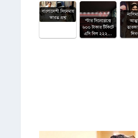
বাংলাদেশী সিনেমায়
নাসিম
ভারত প্রশ্ন
স্টার সিনেপ্লেক্সে
আত্
৬০০ টাকার টিকিটে
তারক
এসি বিল ২২২…
দিন