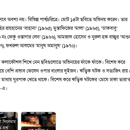
িসেবে অবশ্য নয়। বিভিন্ন পার্শ্বচরিত্রে। মোট ১৪টা ছবিতে অভিনয় করেন। তার
 রায়হানের ‘বাহানা’ (১৯৬৫), মুস্তাফিজের ‘মালা’ (১৯৬৫), ‘ডাকবাবু’
 নং ফেকু ওস্তাগার লেন’ (১৯৬৬), আমজাদ হোসেন ও নুরুল হক বাচ্চুর ‘আগু
৭), ফখরুল আলমের ‘মানুষ অমানুষ’ (১৯৭০)।
ানা কলাকৌশল শিখে নেন ছবিগুলোতে অভিনয়ের ফাঁকে ফাঁকে। বিশেষ করে
়ে বেশি প্রভাব ফেলেন ওপার বাংলার দুইজন। ঋত্বিক ঘটক ও সত্যজিৎ রায়
া মাথায় ঘুরপাক খেতে থাকে। বিশেষ করে ঋত্বিক ঘটকের ‘মেঘে ঢাকা তারা’
’-এ।
ী সিনেমায়
প্রশ্ন