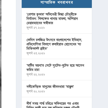
সাম্প্রতিক খবরাখবর
‘প্রেশার কুকার’ অভিনেত্রী স্নিগ্ধা চৌধুরীকে
নির্যাতন: খিলক্ষেত থানায় মামলা, আশিয়ান
চেয়ারম্যানের অস্বীকার
জুলাই ২৭, ২০২৬
ভেনিস চলচ্চিত্র উৎসবে বাংলাদেশের ইতিহাস,
প্রতিযোগিতা বিভাগে রুবাইয়াত হোসেনের ‘দ্য
ডিফিকাল্ট ব্রাইড’
জুলাই ২৩, ২০২৬
‘মাটির ময়না’র সেটে স্যুটেড-বুটেড হয়ে আসেন
করিম চাচা
জুলাই ২২, ২০২৬
নদীকেন্দ্রিক মানুষের জীবনধারা ‘মাস্তুল’
জুলাই ২০, ২০২৬
দীর্ঘ সময় পার্শ্ব চরিত্রে অভিনয়ের পর এবার
মিসির আলী হয়ে মূল ভূমিকায় চঞ্চল চৌধুরী