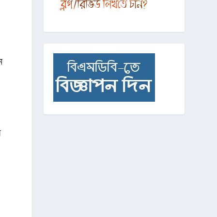
ন
।
র