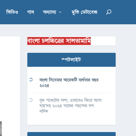
ভিডিও
গান
অন্যান্য
মুভি ডেটাবেজ
বাংলা চলচ্চিত্রের সালতামামি
স্পটলাইট
বাংলা সিনেমার আরেকটি ব্যর্থতার বছর
২০২৪
বুক পকেটের গল্প, এভাবেও ফিরে আসা
যায়’সহ ২০২৪ সালের পছন্দের দশ
নাটক