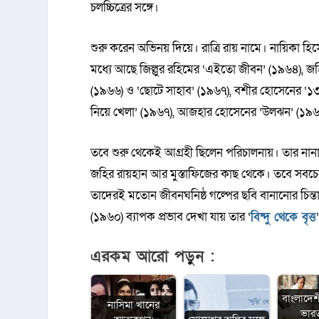
চলচ্চিত্রের সঙ্গে।
শুরু করেন অভিনয় দিয়ে। রাত্রি রায় নামে। নায়িকা হ
মধ্যে আছে জিল্লুর রহিমের ‘এইতো জীবন’ (১৯৬৪), জহির
(১৯৬৬) ও ‘ছোটে সাহাব’ (১৯৬৭), বশীর হোসেনের ‘১৩
নিয়ে খেলা’ (১৯৬৭), আজহার হোসেনের ‘উলঝন’ (১৯৬
তবে শুরু থেকেই আগ্রহী ছিলেন পরিচালনায়। তার ন
জহির রায়হান আর মুস্তাফিজের কাছ থেকে। তবে সবচেয
তাদেরই মতোন জীবনঘনিষ্ঠ গল্পের ছবি বানানোর চিন্ত
(১৯৬০) ব্যাপক প্রভাব দেখা যায় তার ‘
বিন্দু থেকে বৃত্ত
এরকম আরো পড়ুন :
বাংলাদেশ
নাসিমা খানের
ভারত 