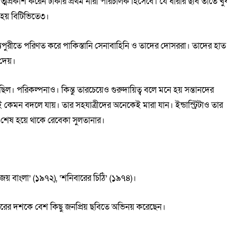
কা আত্মপ্রকাশ করেন ঢাকার প্রথম নারী পরিচালক হিসেবে। যে ধারার ছবি তাতে খু
হয় বিটিভিতে৩।
মৃত্যুপুরীতে পরিণত করে পাকিস্তানি সেনাবাহিনি ও তাদের দোসররা। তাদের হাত
 দেয়।
ল। পরিকল্পনাও। কিন্তু তারচেয়েও গুরুদায়িত্ব বলে মনে হয় সন্তানদের
 কেমন বদলে যায়। তার সহযাত্রীদের অনেকেই মারা যান। ইন্ডাস্ট্রিটাও তার
ই শেষ হয়ে থাকে রেবেকা সুলতানার।
জয় বাংলা’ (১৯৭২), ‘শনিবারের চিঠি’ (১৯৭৪)।
তরের দশকে বেশ কিছু জনপ্রিয় ছবিতে অভিনয় করেছেন।