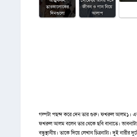
আত্মকথন:
সোমেশ্বর অলির সঙ্গে
তারকালোকের
জীবন ও গান নিয়ে
দিনগুলো
আলাপ
গল্পটা পছন্দ করে দেন তার গুরু। ফখরুল আলম১। 
ফখরুল আলম বলেন তার থেকে ছবি বানাতে। ভাবনাটা পছ
বন্ধুস্থানীয়। তাকে দিয়ে লেখান চিত্রনাট্য। দুই নারীর