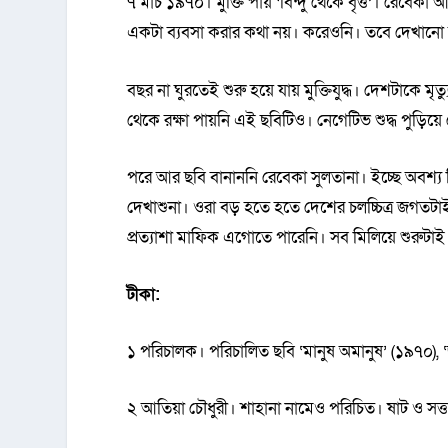
৭ মার্চ ১৯৭০। মুক্তি পায় ‘বিন্দু থেকে বৃত্ত’। রেবে
একটা ব্যবসা করার কথা নয়। করেওনি। তবে দেখানো 
বছর না ঘুরতেই শুরু হয়ে যায় মুক্তিযুদ্ধ। দেশটাকে 
থেকে রক্ষা পায়নি এই ছবিটিও। নেগেটিভ শুদ্ধ পুড়িয়ে
পরে আর ছবি বানাননি রেবেকা সুলতানা। ইচ্ছে অবশ্য ছি
দেখাশুনা। ওরা বড় হতে হতে দেশের চলচ্চিত্র জগতটাই
প্রত্যাশা মাফিক এগোতে পারেনি। সব মিলিয়ে শুরুটা
টীকা:
১ পরিচালক। পরিচালিত ছবি ‘মানুষ অমানুষ’ (১৯৭০), ‘
২ আতিয়া চৌধুরী। শাহানা নামেও পরিচিত। ষাট ও সত্