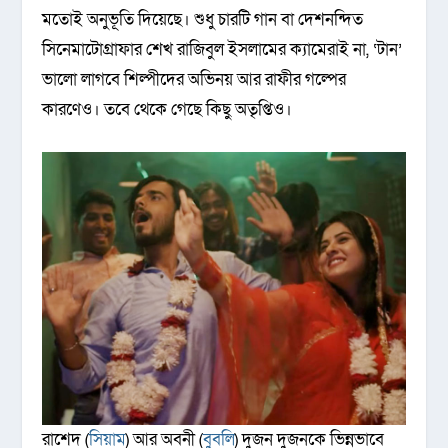
মতোই অনুভূতি দিয়েছে। শুধু চারটি গান বা দেশনন্দিত
সিনেমাটোগ্রাফার শেখ রাজিবুল ইসলামের ক্যামেরাই না, ‘টান’
ভালো লাগবে শিল্পীদের অভিনয় আর রাফীর গল্পের
কারণেও। তবে থেকে গেছে কিছু অতৃপ্তিও।
রাশেদ (
সিয়াম
) আর অবনী (
বুবলি
) দুজন দুজনকে ভিন্নভাবে