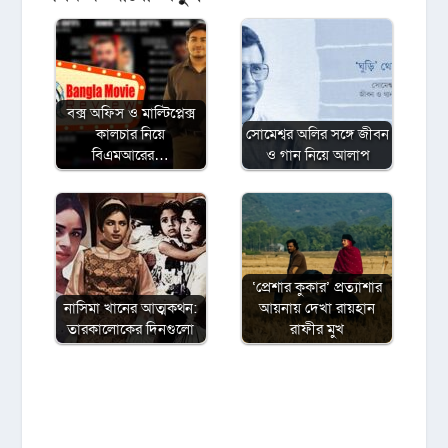
বক্স অফিস ও মাল্টিপ্লেক্স
কালচার নিয়ে
সোমেশ্বর অলির সঙ্গে জীবন
বিএমআরের…
ও গান নিয়ে আলাপ
‘প্রেশার কুকার’ প্রত্যাশার
নাসিমা খানের আত্মকথন:
আয়নায় দেখা রায়হান
তারকালোকের দিনগুলো
রাফীর মুখ