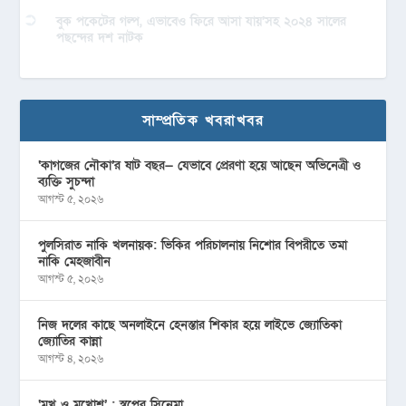
বুক পকেটের গল্প, এভাবেও ফিরে আসা যায়’সহ ২০২৪ সালের
পছন্দের দশ নাটক
সাম্প্রতিক খবরাখবর
‘কাগজের নৌকা’র ষাট বছর— যেভাবে প্রেরণা হয়ে আছেন অভিনেত্রী ও
ব্যক্তি সুচন্দা
আগস্ট ৫, ২০২৬
পুলসিরাত নাকি খলনায়ক: ভিকির পরিচালনায় নিশোর বিপরীতে তমা
নাকি মেহজাবীন
আগস্ট ৫, ২০২৬
নিজ দলের কাছে অনলাইনে হেনস্তার শিকার হয়ে লাইভে জ্যোতিকা
জ্যোতির কান্না
আগস্ট ৪, ২০২৬
‘মুখ ও মু্খোশ’ : স্বপ্নের সিনেমা